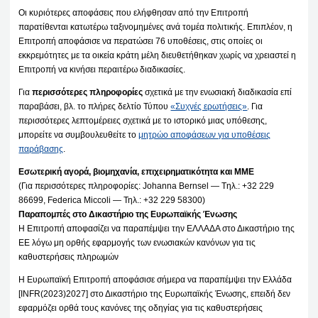
Οι κυριότερες αποφάσεις που ελήφθησαν από την Επιτροπή
παρατίθενται κατωτέρω ταξινομημένες ανά τομέα πολιτικής. Επιπλέον, η
Επιτροπή αποφάσισε να περατώσει 76 υποθέσεις, στις οποίες οι
εκκρεμότητες με τα οικεία κράτη μέλη διευθετήθηκαν χωρίς να χρειαστεί η
Επιτροπή να κινήσει περαιτέρω διαδικασίες.
Για
περισσότερες πληροφορίες
σχετικά με την ενωσιακή διαδικασία επί
παραβάσει, βλ. το πλήρες δελτίο Τύπου
«Συχνές ερωτήσεις»
. Για
περισσότερες λεπτομέρειες σχετικά με το ιστορικό μιας υπόθεσης,
μπορείτε να συμβουλευθείτε το
μητρώο αποφάσεων για υποθέσεις
παράβασης
.
Εσωτερική αγορά, βιομηχανία, επιχειρηματικότητα και ΜΜΕ
(Για περισσότερες πληροφορίες: Johanna Bernsel — Tηλ.: +32 229
86699, Federica Miccoli — Τηλ.: +32 229 58300)
Παραπομπές στο Δικαστήριο της Ευρωπαϊκής Ένωσης
Η Επιτροπή αποφασίζει να παραπέμψει την ΕΛΛΑΔΑ στο Δικαστήριο της
ΕΕ λόγω μη ορθής εφαρμογής των ενωσιακών κανόνων για τις
καθυστερήσεις πληρωμών
Η Ευρωπαϊκή Επιτροπή αποφάσισε σήμερα να παραπέμψει την Ελλάδα
[INFR(2023)2027] στο Δικαστήριο της Ευρωπαϊκής Ένωσης, επειδή δεν
εφαρμόζει ορθά τους κανόνες της οδηγίας για τις καθυστερήσεις