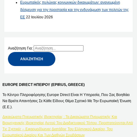
Ευρωπαϊκός πυλώνας κοινωνικών δικαιωμάτων: ανανεωμένη
δέσμευση για την προστασία και την ενδυνάμωση των πολιτών της
ΕΕ
22 Ιουλίου 2026
Αναζήτηση Για:
EUROPE DIRECT ΗΠΕΙΡΟΥ (EPIRUS, GREECE)
Το Κέντρο Πληροφόρησης Europe Direct Είναι Η Υπηρεσία, Που Σας Βοηθάει
Να Βρείτε Απαντήσεις Σε Κάθε Είδους Θέμα Σχετικό Με Την Ευρωπαϊκή Ένωση
(Ε.Ε.).
Δικαιώματα Πνευματικής Ιδιοκτησίας : Τα Δικαιώματα Πνευματικής Και
Βιομηχανικής Ιδιοκτησίας Αυτού Του Διαδικτυακού Τόπου, Προστατεύονται Από
Τις Σχετικές – Εφαρμοζόμενες Διατάξεις Του Ελληνικού Δικαίου, Του
Ευρωπαϊκού Δικαίου Και Των Διεθνών Συμβάσεων