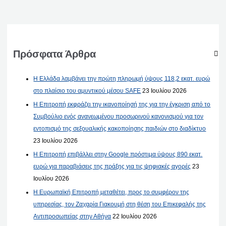
Πρόσφατα Άρθρα
Η Ελλάδα λαμβάνει την πρώτη πληρωμή ύψους 118,2 εκατ. ευρώ
στο πλαίσιο του αμυντικού μέσου SAFE
23 Ιουλίου 2026
Η Επιτροπή εκφράζει την ικανοποίησή της για την έγκριση από το
Συμβούλιο ενός ανανεωμένου προσωρινού κανονισμού για τον
εντοπισμό της σεξουαλικής κακοποίησης παιδιών στο διαδίκτυο
23 Ιουλίου 2026
Η Επιτροπή επιβάλλει στην Google πρόστιμα ύψους 890 εκατ.
ευρώ για παραβιάσεις της πράξης για τις ψηφιακές αγορές
23
Ιουλίου 2026
Η Ευρωπαϊκή Επιτροπή μεταθέτει, προς το συμφέρον της
υπηρεσίας, τον Ζαχαρία Γιακουμή στη θέση του Επικεφαλής της
Αντιπροσωπείας στην Αθήνα
22 Ιουλίου 2026