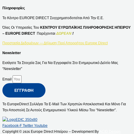
Πληροφορίες
Το Κέντρο EUROPE DIRECT Συγχρηματοδοτείται Από Την Ε.Ε.
Όλες Οι Υπηρεσίες Του
ΚΕΝΤΡΟΥ ΕΥΡΩΠΑΪΚΗΣ ΠΛΗΡΟΦΟΡΗΣΗΣ ΗΠΕΙΡΟΥ
– EUROPE DIRECT
Παρέχονται
ΔΩΡΕΑΝ
!
Προστασία Δεδομένων — Δήλωση Περί Απορρήτου Europe Direct
Newsletter
Εισάγετε Τα Στοιχεία Σας Για Να Εγγραφείτε Στο Ενημερωτικό Δελτίο Μας
“Newsletter”
Email
ΕΓΓΡΑΦΉ
Το EuropeDirect Συλλέγει Τα E-Mail Των Χρηστών Αποκλειστικά Και Μόνο Για
Την Αποστολή Σε Αυτούς Ενημερωτικού Υλικού Μέσω Του “Newsletter”.
Facebook-F
Twitter
Youtube
Copyright ©
Europe Direct Ηπείρου – Development By
ACID Design
2026