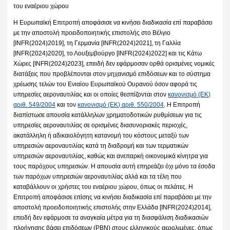
του εναέριου χώρου
Η Ευρωπαϊκή Επιτροπή αποφάσισε να κινήσει διαδικασία επί παραβάσει
με την αποστολή προειδοποιητικής επιστολής στο Βέλγιο
[INFR(2024)2019], τη Γερμανία [INFR(2024)2021], τη Γαλλία
[INFR(2024)2020], το Λουξεμβούργο [INFR(2024)2022] και τις Κάτω
Χώρες [INFR(2024)2023], επειδή δεν εφάρμοσαν ορθά ορισμένες νομικές
διατάξεις που προβλέπονται στον μηχανισμό επιδόσεων και το σύστημα
χρέωσης τελών του Ενιαίου Ευρωπαϊκού Ουρανού όσον αφορά τις
υπηρεσίες αεροναυτιλίας και οι οποίες θεσπίζονται στον
κανονισμό (ΕΚ)
αριθ. 549/2004
και τον
κανονισμό (ΕΚ) αριθ. 550/2004
. Η Επιτροπή
διαπίστωσε απουσία κατάλληλων χρηματοδοτικών ρυθμίσεων για τις
υπηρεσίες αεροναυτιλίας σε ορισμένες διασυνοριακές περιοχές,
ακατάλληλη ή αδικαιολόγητη κατανομή του κόστους μεταξύ των
υπηρεσιών αεροναυτιλίας κατά τη διαδρομή και των τερματικών
υπηρεσιών αεροναυτιλίας, καθώς και ανεπαρκή οικονομικά κίνητρα για
τους παρόχους υπηρεσιών. Η απουσία αυτή επηρεάζει όχι μόνο τα έσοδα
των παρόχων υπηρεσιών αεροναυτιλίας αλλά και τα τέλη που
καταβάλλουν οι χρήστες του εναέριου χώρου, όπως οι πελάτες. Η
Επιτροπή αποφάσισε επίσης να κινήσει διαδικασία επί παραβάσει με την
αποστολή προειδοποιητικής επιστολής στην Ελλάδα [INFR(2024)2014],
επειδή δεν εφάρμοσε τα αναγκαία μέτρα για τη διασφάλιση διαδικασιών
πλοήγησης βάσει επιδόσεων (PBN) στους ελληνικούς αερολιμένες, όπως