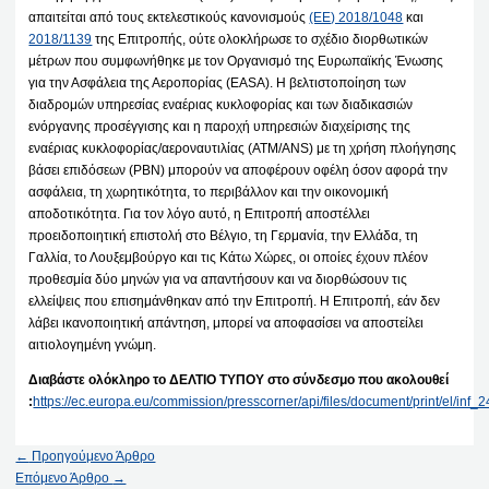
απαιτείται από τους εκτελεστικούς κανονισμούς
(ΕΕ) 2018/1048
και
2018/1139
της Επιτροπής, ούτε ολοκλήρωσε το σχέδιο διορθωτικών
μέτρων που συμφωνήθηκε με τον Οργανισμό της Ευρωπαϊκής Ένωσης
για την Ασφάλεια της Αεροπορίας (EASA). Η βελτιστοποίηση των
διαδρομών υπηρεσίας εναέριας κυκλοφορίας και των διαδικασιών
ενόργανης προσέγγισης και η παροχή υπηρεσιών διαχείρισης της
εναέριας κυκλοφορίας/αεροναυτιλίας (ATM/ANS) με τη χρήση πλοήγησης
βάσει επιδόσεων (PBN) μπορούν να αποφέρουν οφέλη όσον αφορά την
ασφάλεια, τη χωρητικότητα, το περιβάλλον και την οικονομική
αποδοτικότητα. Για τον λόγο αυτό, η Επιτροπή αποστέλλει
προειδοποιητική επιστολή στο Βέλγιο, τη Γερμανία, την Ελλάδα, τη
Γαλλία, το Λουξεμβούργο και τις Κάτω Χώρες, οι οποίες έχουν πλέον
προθεσμία δύο μηνών για να απαντήσουν και να διορθώσουν τις
ελλείψεις που επισημάνθηκαν από την Επιτροπή. Η Επιτροπή, εάν δεν
λάβει ικανοποιητική απάντηση, μπορεί να αποφασίσει να αποστείλει
αιτιολογημένη γνώμη.
Διαβάστε ολόκληρο το ΔΕΛΤΙΟ ΤΥΠΟΥ στο σύνδεσμο που ακολουθεί
:
https://ec.europa.eu/commission/presscorner/api/files/document/print/el/i
←
Προηγούμενο Άρθρο
Επόμενο Άρθρο
→