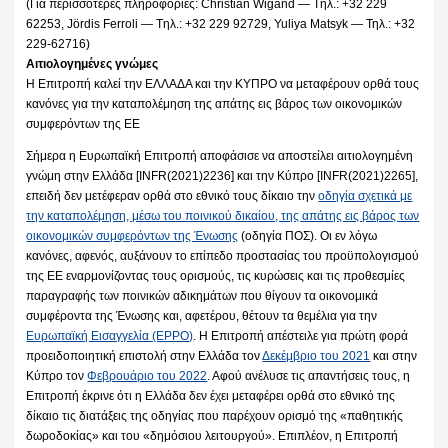
(Για περισσότερες πληροφορίες: Christian Wigand — Tηλ.: +32 229
62253, Jördis Ferroli — Tηλ.: +32 229 92729, Yuliya Matsyk — Τηλ.: +32
229-62716)
Αιτιολογημένες γνώμες
Η Επιτροπή καλεί την ΕΛΛΑΔΑ και την ΚΥΠΡΟ να μεταφέρουν ορθά τους
κανόνες για την καταπολέμηση της απάτης εις βάρος των οικονομικών
συμφερόντων της ΕΕ
Σήμερα η Ευρωπαϊκή Επιτροπή αποφάσισε να αποστείλει αιτιολογημένη
γνώμη στην Ελλάδα [INFR(2021)2236] και την Κύπρο [INFR(2021)2265],
επειδή δεν μετέφεραν ορθά στο εθνικό τους δίκαιο την
οδηγία σχετικά με
την καταπολέμηση, μέσω του ποινικού δικαίου, της απάτης εις βάρος των
οικονομικών συμφερόντων της Ένωσης
(οδηγία ΠΟΣ). Οι εν λόγω
κανόνες, αφενός, αυξάνουν το επίπεδο προστασίας του προϋπολογισμού
της ΕΕ εναρμονίζοντας τους ορισμούς, τις κυρώσεις και τις προθεσμίες
παραγραφής των ποινικών αδικημάτων που θίγουν τα οικονομικά
συμφέροντα της Ένωσης και, αφετέρου, θέτουν τα θεμέλια για την
Ευρωπαϊκή Εισαγγελία (EPPO)
. Η Επιτροπή απέστειλε για πρώτη φορά
προειδοποιητική επιστολή στην Ελλάδα τον
Δεκέμβριο του 2021
και στην
Κύπρο τον
Φεβρουάριο του 2022
. Αφού ανέλυσε τις απαντήσεις τους, η
Επιτροπή έκρινε ότι η Ελλάδα δεν έχει μεταφέρει ορθά στο εθνικό της
δίκαιο τις διατάξεις της οδηγίας που παρέχουν ορισμό της «παθητικής
δωροδοκίας» και του «δημόσιου λειτουργού». Επιπλέον, η Επιτροπή