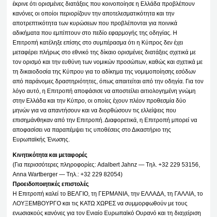
έκρινε ότι ορισμένες διατάξεις που κοινοποίησε η Ελλάδα προβλέπουν
κανόνες οι οποίοι περιορίζουν την αποτελεσματικότητα και την
αποτρεπτικότητα των κυρώσεων που προβλέπονται για ποινικά
αδικήματα που εμπίπτουν στο πεδίο εφαρμογής της οδηγίας. Η
Επιτροπή κατέληξε επίσης στο συμπέρασμα ότι η Κύπρος δεν έχει
μεταφέρει πλήρως στο εθνικό της δίκαιο ορισμένες διατάξεις σχετικά με
τον ορισμό και την ευθύνη των νομικών προσώπων, καθώς και σχετικά με
τη δικαιοδοσία της Κύπρου για το αδίκημα της νομιμοποίησης εσόδων
από παράνομες δραστηριότητες, όπως απαιτείται από την οδηγία. Για τον
λόγο αυτό, η Επιτροπή αποφάσισε να αποστείλει αιτιολογημένη γνώμη
στην Ελλάδα και την Κύπρο, οι οποίες έχουν πλέον προθεσμία δύο
μηνών για να απαντήσουν και να διορθώσουν τις ελλείψεις που
επισημάνθηκαν από την Επιτροπή. Διαφορετικά, η Επιτροπή μπορεί να
αποφασίσει να παραπέμψει τις υποθέσεις στο Δικαστήριο της
Ευρωπαϊκής Ένωσης.
Κινητικότητα και μεταφορές
(Για περισσότερες πληροφορίες: Adalbert Jahnz — Tηλ. +32 229 53156,
Anna Wartberger — Tηλ.: +32 229 82054)
Προειδοποιητικές επιστολές
Η Επιτροπή καλεί το ΒΕΛΓΙΟ, τη ΓΕΡΜΑΝΙΑ, την ΕΛΛΑΔΑ, τη ΓΑΛΛΙΑ, το
ΛΟΥΞΕΜΒΟΥΡΓΟ και τις ΚΑΤΩ ΧΩΡΕΣ να συμμορφωθούν με τους
ενωσιακούς κανόνες για τον Ενιαίο Ευρωπαϊκό Ουρανό και τη διαχείριση