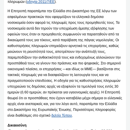
πληρωμών (
οδηγία 2011/7/ΕΕ
).
Η Επιτροπή παραπέμπει την Ελλάδα στο Δικαστήριο της ΕΕ λόγω των
εσφαλμένων πρακτικών που εφαρμόζουν τα ελληνικά δημόσια
νοσοκομεία όσον αφορά τις πληρωμές προς τους προμηθευτές τους. Τα
νοσοκομεία αυτά δεν τηρούν την υποχρέωση άμεσης εξόφλησης των
οφειλών τους όταν οι προμηθευτές συμφωνούν να παραιτηθούν από τα
δικαιώματά τους για τόκους, κατά παράβαση της πάγιας νομολογίας. Οι
καθυστερήσεις πληρωμών επηρεάζουν αρνητικά τις επιχειρήσεις, καθώς
μειώνουν τη ρευστότητά τους, αποτρέπουν την ανάπτυξή τους,
παρεμποδίζουν την ανθεκτικότητά τους και ενδεχομένως αλλοιώνουν την
προσπάθειά τους να γίνουν πιο πράσινες και πιο ψηφιακές. Στο σημερινό
οικονομικό πλαίσιο, οι επιχειρήσεις —και ιδίως οι ΜΜΕ— βασίζονται στις
τακτικές πληρωμές για να διασφαλίζουν τη λειτουργία τους και να
πραγματοποιούν επενδύσεις. Η οδηγία για τις καθυστερήσεις πληρωμών
υποχρεώνει τις δημόσιες αρχές να εξοφλούν τα τιμολόγιά τους εντός 30
ημερών (ή 60 ημερών, αν πρόκειται για υγειονομικές αρχές). Η Επιτροπή
θεωρεί ότι οι προσπάθειες που έχουν καταβάλει μέχρι σήμερα οι ελληνικές
αρχές είναι ανεπαρκείς και, για τον λόγο αυτό, παραπέμπει την Ελλάδα
στο Δικαστήριο της Ευρωπαϊκής Ένωσης. Περισσότερες πληροφορίες
είναι διαθέσιμες στο σχετικό
δελτίο Τύπου
.
Δικαιοσύνη