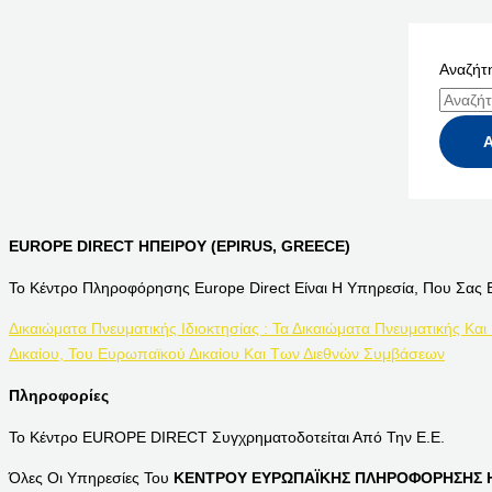
Αναζήτη
EUROPE DIRECT ΗΠΕΙΡΟΥ (EPIRUS, GREECE)
Το Κέντρο Πληροφόρησης Europe Direct Είναι Η Υπηρεσία, Που Σας 
Δικαιώματα Πνευματικής Ιδιοκτησίας : Τα Δικαιώματα Πνευματικής Και
Δικαίου, Του Ευρωπαϊκού Δικαίου Και Των Διεθνών Συμβάσεων
Πληροφορίες
Το Κέντρο EUROPE DIRECT Συγχρηματοδοτείται Από Την Ε.Ε.
Όλες Οι Υπηρεσίες Του
ΚΕΝΤΡΟΥ ΕΥΡΩΠΑΪΚΗΣ ΠΛΗΡΟΦΟΡΗΣΗΣ Η