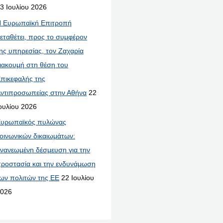
3 Ιουλίου 2026
 Ευρωπαϊκή Επιτροπή
εταθέτει, προς το συμφέρον
ης υπηρεσίας, τον Ζαχαρία
ιακουμή στη θέση του
πικεφαλής της
ντιπροσωπείας στην Αθήνα
22
ουλίου 2026
υρωπαϊκός πυλώνας
οινωνικών δικαιωμάτων:
νανεωμένη δέσμευση για την
ροστασία και την ενδυνάμωση
ων πολιτών της ΕΕ
22 Ιουλίου
026