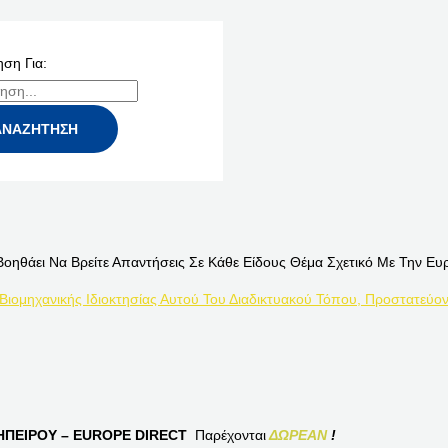
ση Για:
Βοηθάει Να Βρείτε Απαντήσεις Σε Κάθε Είδους Θέμα Σχετικό Με Την Ευ
 Βιομηχανικής Ιδιοκτησίας Αυτού Του Διαδικτυακού Τόπου, Προστατεύον
ΠΕΙΡΟΥ – EUROPE DIRECT
Παρέχονται
ΔΩΡΕΑΝ
!