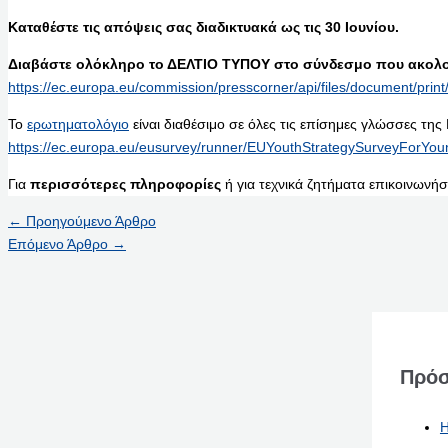
Καταθέστε τις απόψεις σας διαδικτυακά ως τις 30 Ιουνίου.
Διαβάστε ολόκληρο το ΔΕΛΤΙΟ ΤΥΠΟΥ στο σύνδεσμο που ακολο
https://ec.europa.eu/commission/presscorner/api/files/document/p
Το
ερωτηματολόγιο
είναι διαθέσιμο σε όλες τις επίσημες γλώσσες της 
https://ec.europa.eu/eusurvey/runner/EUYouthStrategySurveyForYo
Για
περισσότερες πληροφορίες
ή για τεχνικά ζητήματα επικοινωνή
←
Προηγούμενο Άρθρο
Επόμενο Άρθρο
→
Πρόσ
Η