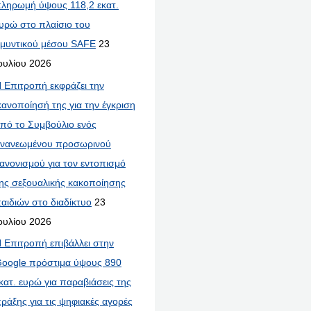
ληρωμή ύψους 118,2 εκατ.
υρώ στο πλαίσιο του
μυντικού μέσου SAFE
23
ουλίου 2026
 Επιτροπή εκφράζει την
κανοποίησή της για την έγκριση
πό το Συμβούλιο ενός
νανεωμένου προσωρινού
ανονισμού για τον εντοπισμό
ης σεξουαλικής κακοποίησης
αιδιών στο διαδίκτυο
23
ουλίου 2026
 Επιτροπή επιβάλλει στην
oogle πρόστιμα ύψους 890
κατ. ευρώ για παραβιάσεις της
ράξης για τις ψηφιακές αγορές