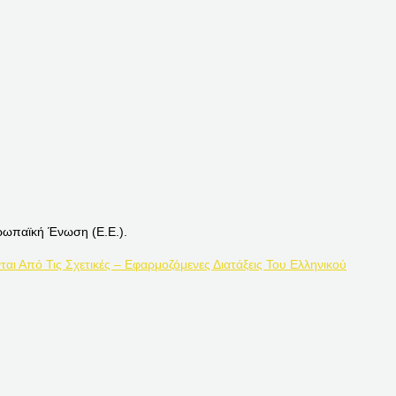
ρωπαϊκή Ένωση (Ε.Ε.).
ται Από Τις Σχετικές – Εφαρμοζόμενες Διατάξεις Του Ελληνικού