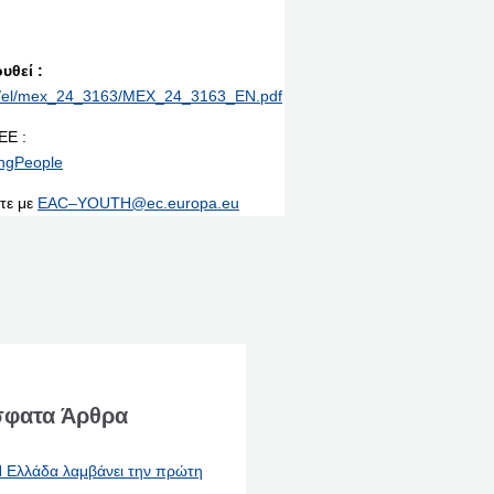
υθεί :
rint/el/mex_24_3163/MEX_24_3163_EN.pdf
ΕΕ :
ungPeople
στε με
EAC
–
YOUTH
@
ec
.
europa
.
eu
φατα Άρθρα
 Ελλάδα λαμβάνει την πρώτη