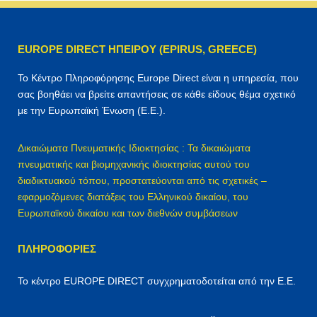
ή
τ
η
EUROPE DIRECT ΗΠΕΙΡΟΥ (EPIRUS, GREECE)
σ
η
Το Κέντρο Πληροφόρησης Europe Direct είναι η υπηρεσία, που
γ
σας βοηθάει να βρείτε απαντήσεις σε κάθε είδους θέμα σχετικό
ι
με την Ευρωπαϊκή Ένωση (Ε.Ε.).
α
:
Δικαιώματα Πνευματικής Ιδιοκτησίας : Τα δικαιώματα
πνευματικής και βιομηχανικής ιδιοκτησίας αυτού του
διαδικτυακού τόπου, προστατεύονται από τις σχετικές –
εφαρμοζόμενες διατάξεις του Ελληνικού δικαίου, του
Ευρωπαϊκού δικαίου και των διεθνών συμβάσεων
ΠΛΗΡΟΦΟΡΊΕΣ
Το κέντρο EUROPE DIRECT συγχρηματοδοτείται από την Ε.Ε.