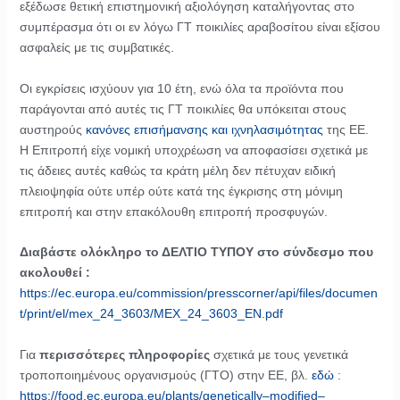
εξέδωσε θετική επιστημονική αξιολόγηση καταλήγοντας στο
συμπέρασμα ότι οι εν λόγω ΓΤ ποικιλίες αραβοσίτου είναι εξίσου
ασφαλείς με τις συμβατικές.
Οι εγκρίσεις ισχύουν για 10 έτη, ενώ όλα τα προϊόντα που
παράγονται από αυτές τις ΓΤ ποικιλίες θα υπόκειται στους
αυστηρούς
κανόνες επισήμανσης και ιχνηλασιμότητας
της ΕΕ.
Η Επιτροπή είχε νομική υποχρέωση να αποφασίσει σχετικά με
τις άδειες αυτές καθώς τα κράτη μέλη δεν πέτυχαν ειδική
πλειοψηφία ούτε υπέρ ούτε κατά της έγκρισης στη μόνιμη
επιτροπή και στην επακόλουθη επιτροπή προσφυγών.
Διαβάστε ολόκληρο το ΔΕΛΤΙΟ ΤΥΠΟΥ στο σύνδεσμο που
ακολουθεί :
https
://
ec
.
europa
.
eu
/
commission
/
presscorner
/
api
/
files
/
documen
t
/
print
/
el
/
mex
_24_3603/
MEX
_24_3603_
EN
.
pdf
Για
περισσότερες πληροφορίες
σχετικά με τους γενετικά
τροποποιημένους οργανισμούς (ΓΤΟ) στην ΕΕ, βλ.
εδώ
:
https
://
food
.
ec
.
europa
.
eu
/
plants
/
genetically
–
modified
–