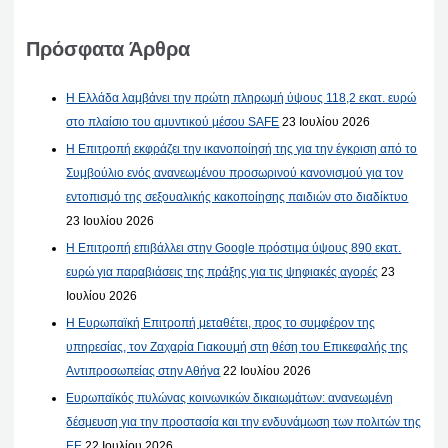
Πρόσφατα Άρθρα
Η Ελλάδα λαμβάνει την πρώτη πληρωμή ύψους 118,2 εκατ. ευρώ
στο πλαίσιο του αμυντικού μέσου SAFE
23 Ιουλίου 2026
Η Επιτροπή εκφράζει την ικανοποίησή της για την έγκριση από το
Συμβούλιο ενός ανανεωμένου προσωρινού κανονισμού για τον
εντοπισμό της σεξουαλικής κακοποίησης παιδιών στο διαδίκτυο
23 Ιουλίου 2026
Η Επιτροπή επιβάλλει στην Google πρόστιμα ύψους 890 εκατ.
ευρώ για παραβιάσεις της πράξης για τις ψηφιακές αγορές
23
Ιουλίου 2026
Η Ευρωπαϊκή Επιτροπή μεταθέτει, προς το συμφέρον της
υπηρεσίας, τον Ζαχαρία Γιακουμή στη θέση του Επικεφαλής της
Αντιπροσωπείας στην Αθήνα
22 Ιουλίου 2026
Ευρωπαϊκός πυλώνας κοινωνικών δικαιωμάτων: ανανεωμένη
δέσμευση για την προστασία και την ενδυνάμωση των πολιτών της
ΕΕ
22 Ιουλίου 2026