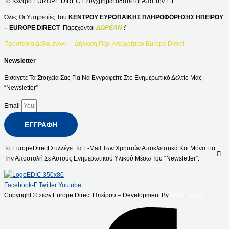
Το Κέντρο EUROPE DIRECT Συγχρηματοδοτείται Από Την Ε.Ε.
Όλες Οι Υπηρεσίες Του
ΚΕΝΤΡΟΥ ΕΥΡΩΠΑΪΚΗΣ ΠΛΗΡΟΦΟΡΗΣΗΣ ΗΠΕΙΡΟΥ
– EUROPE DIRECT
Παρέχονται
ΔΩΡΕΑΝ
!
Προστασία Δεδομένων — Δήλωση Περί Απορρήτου Europe Direct
Newsletter
Εισάγετε Τα Στοιχεία Σας Για Να Εγγραφείτε Στο Ενημερωτικό Δελτίο Μας
“Newsletter”
Email
ΕΓΓΡΑΦΉ
Το EuropeDirect Συλλέγει Τα E-Mail Των Χρηστών Αποκλειστικά Και Μόνο Για
Την Αποστολή Σε Αυτούς Ενημερωτικού Υλικού Μέσω Του “Newsletter”.
Facebook-F
Twitter
Youtube
Copyright ©
Europe Direct Ηπείρου – Development By
ACID Design
2026