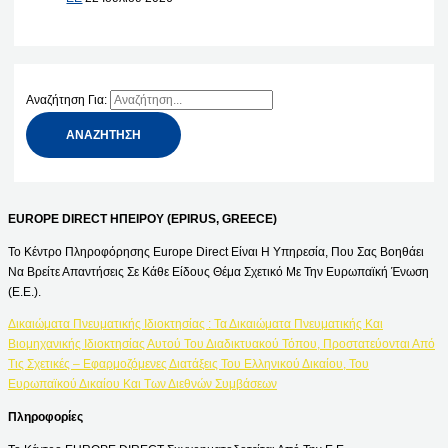
Αναζήτηση Για:
EUROPE DIRECT ΗΠΕΙΡΟΥ (EPIRUS, GREECE)
Το Κέντρο Πληροφόρησης Europe Direct Είναι Η Υπηρεσία, Που Σας Βοηθάει
Να Βρείτε Απαντήσεις Σε Κάθε Είδους Θέμα Σχετικό Με Την Ευρωπαϊκή Ένωση
(Ε.Ε.).
Δικαιώματα Πνευματικής Ιδιοκτησίας : Τα Δικαιώματα Πνευματικής Και
Βιομηχανικής Ιδιοκτησίας Αυτού Του Διαδικτυακού Τόπου, Προστατεύονται Από
Τις Σχετικές – Εφαρμοζόμενες Διατάξεις Του Ελληνικού Δικαίου, Του
Ευρωπαϊκού Δικαίου Και Των Διεθνών Συμβάσεων
Πληροφορίες