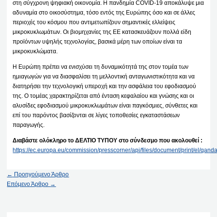
στη σύγχρονη ψηφιακή οικονομία. Η πανδημία COVID-19 αποκάλυψε μια
αδυναμία στο οικοσύστημα, τόσο εντός της Ευρώπης όσο και σε άλλες
περιοχές του κόσμου που αντιμετωπίζουν σημαντικές ελλείψεις
μικροκυκλωμάτων. Οι βιομηχανίες της ΕΕ κατασκευάζουν πολλά είδη
προϊόντων υψηλής τεχνολογίας, βασικά μέρη των οποίων είναι τα
μικροκυκλώματα.
Η Ευρώπη πρέπει να ενισχύσει τη δυναμικότητά της στον τομέα των
ημιαγωγών για να διασφαλίσει τη μελλοντική ανταγωνιστικότητα και να
διατηρήσει την τεχνολογική υπεροχή και την ασφάλεια του εφοδιασμού
της. Ο τομέας χαρακτηρίζεται από ένταση κεφαλαίου και γνώσης και οι
αλυσίδες εφοδιασμού μικροκυκλωμάτων είναι παγκόσμιες, σύνθετες και
επί του παρόντος βασίζονται σε λίγες τοποθεσίες εγκαταστάσεων
παραγωγής.
Διαβάστε ολόκληρο το ΔΕΛΤΙΟ ΤΥΠΟΥ στο σύνδεσμο που ακολουθεί :
https://ec.europa.eu/commission/presscorner/api/files/document/print/el
←
Προηγούμενο Άρθρο
Επόμενο Άρθρο
→