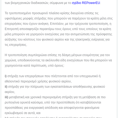
των βιομηχανικών διαδικασιών, σύμφωνα με το
σχέδιο REPowerEU
.
Το τροποποιημένο προσωρινό πλαίσιο κρίσης διευρύνει επίσης τις
υφιστάμενες μορφές στήριξης που μπορούν να παρέχουν τα κράτη μέλη στις
επιχειρήσεις που έχουν ανάγκη. Επιπλέον, με την τρέχουσα τροποποίηση, η
Επιτροπή αποσαφηνίζει περαιτέρω τους όρους υπό τους οποίους τα κράτη
μέλη μπορούν να χορηγούν ενισχύσεις για την αντιμετώπιση της πρόσφατης
αύξησης του κόστους του φυσικού αερίου και της ηλεκτρικής ενέργειας για
τις επιχειρήσεις.
Η τροποποίηση συμπληρώνει επίσης τη δέσμη μέτρων ετοιμότητας για τον
χειμώνα, υποδεικνύοντας τα ακόλουθα είδη ενισχύσεων που θα μπορούν να
χορηγούνται κατά περίπτωση, υπό όρους:
i
)
στήριξη των επιχειρήσεων που πλήττονται από τον υποχρεωτικό ή
εθελοντικό περιορισμό χρήσης φυσικού αερίου,
ii)
στήριξη για την πλήρωση των εγκαταστάσεων αποθήκευσης φυσικού
αερίου,
iii)
μεταβατική και χρονικά περιορισμένη στήριξη για τη μετάβαση σε πιο
ρυπογόνα ορυκτά καύσιμα, υπό την προϋπόθεση ότι καταβάλλονται
προσπάθειες για ενεργειακή απόδοση και αποφεύγονται φαινόμενα
εγκλωβισμού σε αυτά, και