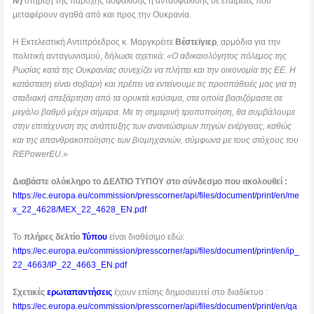
iv)
στήριξη της παροχής ασφάλισης ή αντασφάλισης σε εταιρείες που
μεταφέρουν αγαθά από και προς την Ουκρανία.
Η Εκτελεστική Αντιπρόεδρος κ. Μαργκρέιτε
Βέστεϊγιερ
, αρμόδια για την
πολιτική ανταγωνισμού, δήλωσε σχετικά:
«Ο αδικαιολόγητος πόλεμος της
Ρωσίας κατά της Ουκρανίας συνεχίζει να πλήττει
και την οικονομία της ΕΕ. Η
κατάσταση είναι σοβαρή και πρέπει να εντείνουμε τις προσπάθειές μας για τη
σταδιακή απεξάρτηση από τα ορυκτά καύσιμα, στα οποία βασιζόμαστε σε
μεγάλο βαθμό μέχρι σήμερα. Με τη σημερινή τροποποίηση, θα συμβάλουμε
στην επιτάχυνση της ανάπτυξης των ανανεώσιμων πηγών ενέργειας, καθώς
και της απανθρακοποίησης των βιομηχανιών, σύμφωνα με τους στόχους του
REPowerEU.»
Διαβάστε ολόκληρο το ΔΕΛΤΙΟ ΤΥΠΟΥ στο σύνδεσμο που ακολουθεί :
https://ec.europa.eu/commission/presscorner/api/files/document/print/en/me
x_22_4628/MEX_22_4628_EN.pdf
Το
πλήρες δελτίο
Τύπου
είναι διαθέσιμο εδώ:
https://ec.europa.eu/commission/presscorner/api/files/document/print/en/ip_
22_4663/IP_22_4663_EN.pdf
Σχετικές
ερωταπαντήσεις
έχουν επίσης δημοσιευτεί στο διαδίκτυο :
https://ec.europa.eu/commission/presscorner/api/files/document/print/en/qa