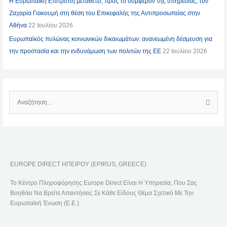
Η Ευρωπαϊκή Επιτροπή μεταθέτει, προς το συμφέρον της υπηρεσίας, τον
Ζαχαρία Γιακουμή στη θέση του Επικεφαλής της Αντιπροσωπείας στην
Αθήνα
22 Ιουλίου 2026
Ευρωπαϊκός πυλώνας κοινωνικών δικαιωμάτων: ανανεωμένη δέσμευση για
την προστασία και την ενδυνάμωση των πολιτών της ΕΕ
22 Ιουλίου 2026
Α
Ν
Α
Ζ
Ή
EUROPE DIRECT ΗΠΕΙΡΟΥ (EPIRUS, GREECE)
Τ
Η
Το Κέντρο Πληροφόρησης Europe Direct Είναι Η Υπηρεσία, Που Σας
Σ
Βοηθάει Να Βρείτε Απαντήσεις Σε Κάθε Είδους Θέμα Σχετικό Με Την
Η
Ευρωπαϊκή Ένωση (Ε.Ε.).
Γ
Ι