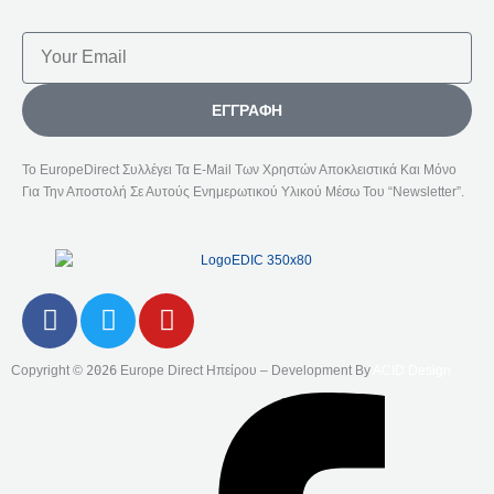
Email
ΕΓΓΡΑΦΉ
Το EuropeDirect Συλλέγει Τα E-Mail Των Χρηστών Αποκλειστικά Και Μόνο
Για Την Αποστολή Σε Αυτούς Ενημερωτικού Υλικού Μέσω Του “Newsletter”.
F
T
Y
A
W
O
C
I
U
Copyright ©
2026
Europe Direct Ηπείρου – Development By
ACID Design
E
T
T
B
T
U
O
E
B
O
R
E