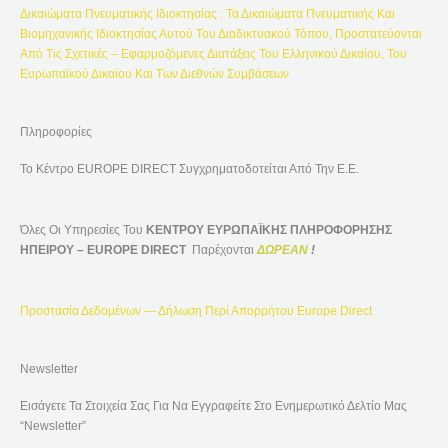
Δικαιώματα Πνευματικής Ιδιοκτησίας : Τα Δικαιώματα Πνευματικής Και
Α
Βιομηχανικής Ιδιοκτησίας Αυτού Του Διαδικτυακού Τόπου, Προστατεύονται
:
Από Τις Σχετικές – Εφαρμοζόμενες Διατάξεις Του Ελληνικού Δικαίου, Του
Ευρωπαϊκού Δικαίου Και Των Διεθνών Συμβάσεων
Πληροφορίες
Το Κέντρο EUROPE DIRECT Συγχρηματοδοτείται Από Την Ε.Ε.
Όλες Οι Υπηρεσίες Του
ΚΕΝΤΡΟΥ ΕΥΡΩΠΑΪΚΗΣ ΠΛΗΡΟΦΟΡΗΣΗΣ
ΗΠΕΙΡΟΥ – EUROPE DIRECT
Παρέχονται
ΔΩΡΕΑΝ
!
Προστασία Δεδομένων — Δήλωση Περί Απορρήτου Europe Direct
Newsletter
Εισάγετε Τα Στοιχεία Σας Για Να Εγγραφείτε Στο Ενημερωτικό Δελτίο Μας
“Newsletter”