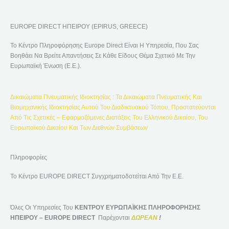
Ζ
Ή
EUROPE DIRECT ΗΠΕΙΡΟΥ (EPIRUS, GREECE)
Τ
Η
Το Κέντρο Πληροφόρησης Europe Direct Είναι Η Υπηρεσία, Που Σας
Σ
Βοηθάει Να Βρείτε Απαντήσεις Σε Κάθε Είδους Θέμα Σχετικό Με Την
Η
Ευρωπαϊκή Ένωση (Ε.Ε.).
Γ
Ι
Δικαιώματα Πνευματικής Ιδιοκτησίας : Τα Δικαιώματα Πνευματικής Και
Α
Βιομηχανικής Ιδιοκτησίας Αυτού Του Διαδικτυακού Τόπου, Προστατεύονται
:
Από Τις Σχετικές – Εφαρμοζόμενες Διατάξεις Του Ελληνικού Δικαίου, Του
Ευρωπαϊκού Δικαίου Και Των Διεθνών Συμβάσεων
Πληροφορίες
Το Κέντρο EUROPE DIRECT Συγχρηματοδοτείται Από Την Ε.Ε.
Όλες Οι Υπηρεσίες Του
ΚΕΝΤΡΟΥ ΕΥΡΩΠΑΪΚΗΣ ΠΛΗΡΟΦΟΡΗΣΗΣ
ΗΠΕΙΡΟΥ – EUROPE DIRECT
Παρέχονται
ΔΩΡΕΑΝ
!