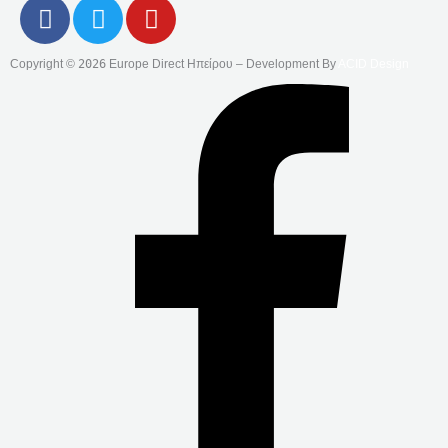
F
T
Y
A
W
O
C
I
U
Copyright ©
2026
Europe Direct Ηπείρου – Development By
ACID Design
E
T
T
B
T
U
O
E
B
O
R
E
K
-
F