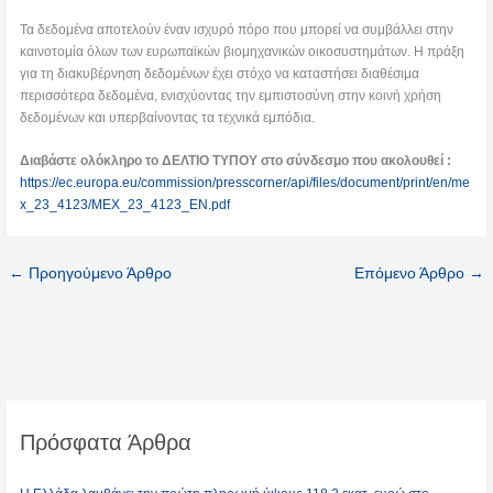
Τα δεδομένα αποτελούν έναν ισχυρό πόρο που μπορεί να συμβάλλει στην
καινοτομία όλων των ευρωπαϊκών βιομηχανικών οικοσυστημάτων. Η πράξη
για τη διακυβέρνηση δεδομένων έχει στόχο να καταστήσει διαθέσιμα
περισσότερα δεδομένα, ενισχύοντας την εμπιστοσύνη στην κοινή χρήση
δεδομένων και υπερβαίνοντας τα τεχνικά εμπόδια.
Διαβάστε ολόκληρο το ΔΕΛΤΙΟ ΤΥΠΟΥ στο σύνδεσμο που ακολουθεί :
https://ec.europa.eu/commission/presscorner/api/files/document/print/en/me
x_23_4123/MEX_23_4123_EN.pdf
←
Προηγούμενο Άρθρο
Επόμενο Άρθρο
→
Πρόσφατα Άρθρα