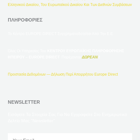
Ελληνικού Δικαίου, Του Ευρωπαϊκού Δικαίου Και Των Διεθνών Συμβάσεων
ΠΛΗΡΟΦΟΡΊΕΣ
Το Κέντρο EUROPE DIRECT Συγχρηματοδοτείται Από Την Ε.Ε.
Όλες Οι Υπηρεσίες Του
ΚΕΝΤΡΟΥ ΕΥΡΩΠΑΪΚΗΣ ΠΛΗΡΟΦΟΡΗΣΗΣ
ΗΠΕΙΡΟΥ – EUROPE DIRECT
Παρέχονται
ΔΩΡΕΑΝ
!
Προστασία Δεδομένων — Δήλωση Περί Απορρήτου Europe Direct
NEWSLETTER
Εισάγετε Τα Στοιχεία Σας Για Να Εγγραφείτε Στο Ενημερωτικό
Δελτίο Μας “Newsletter”
Email