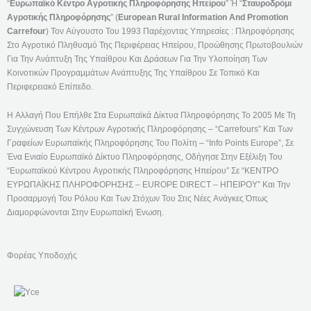
“
Ευρωπαϊκό Κέντρο Αγροτικής Πληροφόρησης Ηπείρου
” Ή “
Σταυροδρόμι
Αγροτικής Πληροφόρησης
” (
European Rural Information And Promotion
Carrefour
) Τον Αύγουστο Του 1993 Παρέχοντας Υπηρεσίες : Πληροφόρησης
Στο Αγροτικό Πληθυσμό Της Περιφέρειας Ηπείρου, Προώθησης Πρωτοβουλιών
Για Την Ανάπτυξη Της Υπαίθρου Και Δράσεων Για Την Υλοποίηση Των
Κοινοτικών Προγραμμάτων Ανάπτυξης Της Υπαίθρου Σε Τοπικό Και
Περιφερειακό Επίπεδο.
Η Αλλαγή Που Επήλθε Στα Ευρωπαϊκά Δίκτυα Πληροφόρησης Το 2005 Με Τη
Συγχώνευση Των Κέντρων Αγροτικής Πληροφόρησης – “Carrefours” Και Των
Γραφείων Ευρωπαϊκής Πληροφόρησης Του Πολίτη – “Info Points Europe”, Σε
Ένα Ενιαίο Ευρωπαϊκό Δίκτυο Πληροφόρησης, Οδήγησε Στην Εξέλιξη Του
“Ευρωπαϊκού Κέντρου Αγροτικής Πληροφόρησης Ηπείρου” Σε “ΚΕΝΤΡΟ
ΕΥΡΩΠΑΪΚΗΣ ΠΛΗΡΟΦΟΡΗΣΗΣ – EUROPE DIRECT – ΗΠΕΙΡΟΥ” Και Την
Προσαρμογή Του Ρόλου Και Των Στόχων Του Στις Νέες Ανάγκες Όπως
Διαμορφώνονται Στην Ευρωπαϊκή Ένωση.
Φορέας Υποδοχής