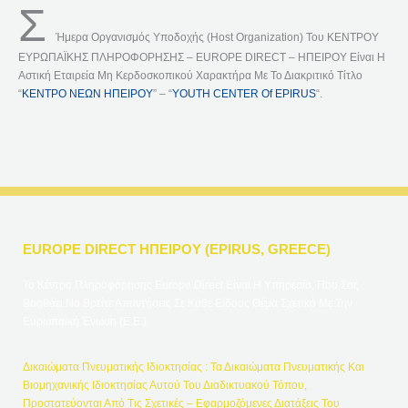
Σ
Ήμερα Οργανισμός Υποδοχής (host Organization) Του ΚΕΝΤΡΟΥ
ΕΥΡΩΠΑΪΚΗΣ ΠΛΗΡΟΦΟΡΗΣΗΣ – EUROPE DIRECT – ΗΠΕΙΡΟΥ Είναι Η
Αστική Εταιρεία Mη Kερδοσκοπικού Χαρακτήρα Με Το Διακριτικό Τίτλο
“
ΚΕΝΤΡΟ ΝΕΩΝ ΗΠΕΙΡΟΥ
” – “
YOUTH CENTER Of EPIRUS
“.
EUROPE DIRECT ΗΠΕΙΡΟΥ (EPIRUS, GREECE)
Το Κέντρο Πληροφόρησης Europe Direct Είναι Η Υπηρεσία, Που Σας
Βοηθάει Να Βρείτε Απαντήσεις Σε Κάθε Είδους Θέμα Σχετικό Με Την
Ευρωπαϊκή Ένωση (Ε.Ε.).
Δικαιώματα Πνευματικής Ιδιοκτησίας : Τα Δικαιώματα Πνευματικής Και
Βιομηχανικής Ιδιοκτησίας Αυτού Του Διαδικτυακού Τόπου,
Προστατεύονται Από Τις Σχετικές – Εφαρμοζόμενες Διατάξεις Του