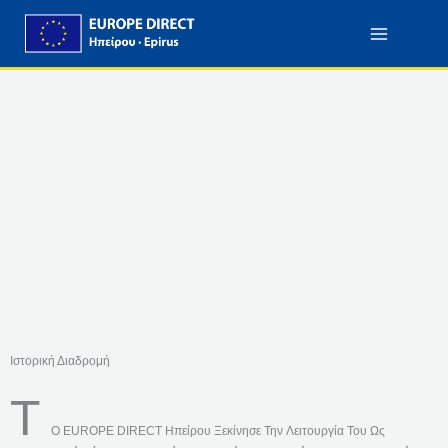
Στο
Μετάβαση
Περιεχόμενο
Στο
Περιεχόμενο
Το ΚΕΝΤΡΟ ΕΥΡΩΠΑΪΚΗΣ
ΠΛΗΡΟΦΟΡΗΣΗΣ ΗΠΕΙΡΟΥ –
EUROPE DIRECT
Ιστορική Διαδρομή
Τ
Ο EUROPE DIRECT Ηπείρου Ξεκίνησε Την Λειτουργία Του Ως