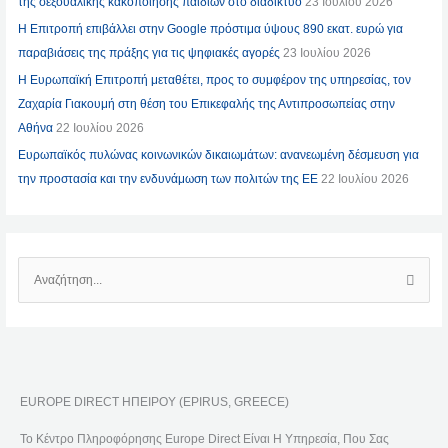
της σεξουαλικής κακοποίησης παιδιών στο διαδίκτυο
23 Ιουλίου 2026
Η Επιτροπή επιβάλλει στην Google πρόστιμα ύψους 890 εκατ. ευρώ για
παραβιάσεις της πράξης για τις ψηφιακές αγορές
23 Ιουλίου 2026
Η Ευρωπαϊκή Επιτροπή μεταθέτει, προς το συμφέρον της υπηρεσίας, τον
Ζαχαρία Γιακουμή στη θέση του Επικεφαλής της Αντιπροσωπείας στην
Αθήνα
22 Ιουλίου 2026
Ευρωπαϊκός πυλώνας κοινωνικών δικαιωμάτων: ανανεωμένη δέσμευση για
την προστασία και την ενδυνάμωση των πολιτών της ΕΕ
22 Ιουλίου 2026
Α
Ν
Α
Ζ
Ή
EUROPE DIRECT ΗΠΕΙΡΟΥ (EPIRUS, GREECE)
Τ
Η
Το Κέντρο Πληροφόρησης Europe Direct Είναι Η Υπηρεσία, Που Σας