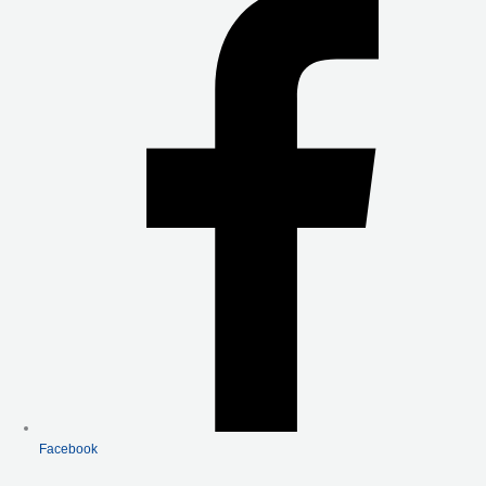
B
T
U
O
E
B
O
R
E
K
-
F
Facebook