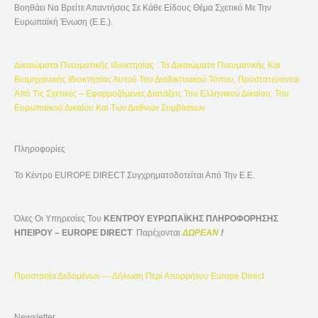
Σ
Βοηθάει Να Βρείτε Απαντήσεις Σε Κάθε Είδους Θέμα Σχετικό Με Την
Η
Ευρωπαϊκή Ένωση (Ε.Ε.).
Γ
Ι
Δικαιώματα Πνευματικής Ιδιοκτησίας : Τα Δικαιώματα Πνευματικής Και
Α
Βιομηχανικής Ιδιοκτησίας Αυτού Του Διαδικτυακού Τόπου, Προστατεύονται
:
Από Τις Σχετικές – Εφαρμοζόμενες Διατάξεις Του Ελληνικού Δικαίου, Του
Ευρωπαϊκού Δικαίου Και Των Διεθνών Συμβάσεων
Πληροφορίες
Το Κέντρο EUROPE DIRECT Συγχρηματοδοτείται Από Την Ε.Ε.
Όλες Οι Υπηρεσίες Του
ΚΕΝΤΡΟΥ ΕΥΡΩΠΑΪΚΗΣ ΠΛΗΡΟΦΟΡΗΣΗΣ
ΗΠΕΙΡΟΥ – EUROPE DIRECT
Παρέχονται
ΔΩΡΕΑΝ
!
Προστασία Δεδομένων — Δήλωση Περί Απορρήτου Europe Direct
Newsletter