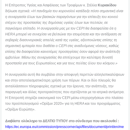
Η Επίτροπος Υγείας και Ασφάλειας των Τροφίμων κ. Στέλλα
Κυριακίδου
δήλωσε σχετικά: «
Η πανδημία του κορονοϊού κατέδειξε πόσο σημαντική είναι
η συνεργασία όλων των βασικών παραγόντων για την επίτευξη του κοινού
στόχου της προστασίας της δημόσιας υγείας όλων των πολιτών, σε
παγκόσμιο επίπεδο. Η συνεργασία μας με τον CEPI θα διασφαλίσει ότι η
HERA μπορεί να συνεχίσει να βελτιώνει την ετοιμότητα και την αντίδραση σε
σοβαρές διασυνοριακές απειλές κατά της υγείας, αξιοποιώντας επίσης τη
σημαντική εμπειρία που διαθέτει ο CEPI στις αναδυόμενες νόσους, καθώς
επίσης θα διασφαλίσει καινοτόμες προσεγγίσεις όσον αφορά την ανάπτυξη
εμβολίων. Μέσω της συνεργασίας θα επιτύχουμε την καλύτερη δυνατή
προστασία για τους Ευρωπαίους και για τους πολίτες όλου του κόσμου
.
»
Η συνεργασία αυτή θα συμβάλει στην αποφυγή περιττών αλληλεπικαλύψεων
και στην αποτελεσματικότερη χρήση των πόρων. Και οι δύο πλευρές θα
ανταλλάσσουν πληροφορίες σχετικά με την έρευνα, την ανάπτυξη, την
παραγωγή και άλλες προτεραιότητες που σχετίζονται με τα ιατρικά αντίμετρα.
Η Επιτροπή στηρίζει οικονομικά τον CEPI μέσω επιχορηγήσεων στο πλαίσιο
του προϋπολογισμού «Ορίζων 2020» για τη HERA και του προγράμματος
«Ορίζων Ευρώπη».
Διαβάστε ολόκληρο το ΔΕΛΤΙΟ ΤΥΠΟΥ στο σύνδεσμο που ακολουθεί :
https://ec.europa.eu/commission/presscorner/api/files/document/print/en/me