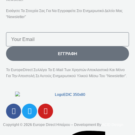
Εισάγετε Τα Στοιχεία Σας Για Να Εγγραφείτε Στο Ενημερωτικό Δελτίο Μας
“Newsletter”
Email
ΕΓΓΡΑΦΉ
Το EuropeDirect Συλλέγει Τα E-Mail Των Χρηστών Αποκλειστικά Και Μόνο
Για Την Αποστολή Σε Αυτούς Ενημερωτικού Υλικού Μέσω Του “Newsletter”.
F
T
Y
A
W
O
C
I
U
Copyright ©
2026
Europe Direct Ηπείρου – Development By
ACID Design
E
T
T