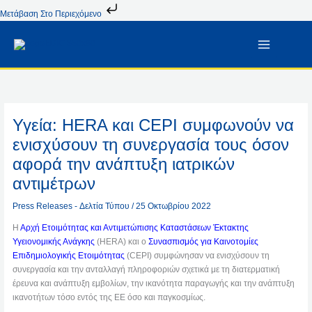
Μετάβαση
Μετάβαση Στο Περιεχόμενο
Στο
Περιεχόμενο
Υγεία: HERA και CEPI συμφωνούν να
ενισχύσουν τη συνεργασία τους όσον
αφορά την ανάπτυξη ιατρικών
αντιμέτρων
Press Releases - Δελτία Τύπου
/
25 Οκτωβρίου 2022
Η
Αρχή Ετοιμότητας και Αντιμετώπισης Καταστάσεων Έκτακτης
Υγειονομικής Ανάγκης
(HERA) και ο
Συνασπισμός για Καινοτομίες
Επιδημιολογικής Ετοιμότητας
(CEPI) συμφώνησαν να ενισχύσουν τη
συνεργασία και την ανταλλαγή πληροφοριών σχετικά με τη διατερματική
έρευνα και ανάπτυξη εμβολίων, την ικανότητα παραγωγής και την ανάπτυξη
ικανοτήτων τόσο εντός της ΕΕ όσο και παγκοσμίως.