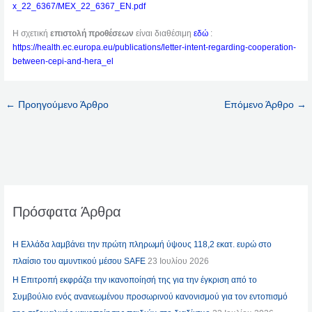
x_22_6367/MEX_22_6367_EN.pdf
Η σχετική
επιστολή προθέσεων
είναι διαθέσιμη
εδώ
:
https://health.ec.europa.eu/publications/letter-intent-regarding-cooperation-
between-cepi-and-hera_el
←
Προηγούμενο Άρθρο
Επόμενο Άρθρο
→
Πρόσφατα Άρθρα
Η Ελλάδα λαμβάνει την πρώτη πληρωμή ύψους 118,2 εκατ. ευρώ στο
πλαίσιο του αμυντικού μέσου SAFE
23 Ιουλίου 2026
Η Επιτροπή εκφράζει την ικανοποίησή της για την έγκριση από το
Συμβούλιο ενός ανανεωμένου προσωρινού κανονισμού για τον εντοπισμό