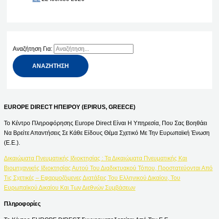
Αναζήτηση Για:
EUROPE DIRECT ΗΠΕΙΡΟΥ (EPIRUS, GREECE)
Το Κέντρο Πληροφόρησης Europe Direct Είναι Η Υπηρεσία, Που Σας Βοηθάει
Να Βρείτε Απαντήσεις Σε Κάθε Είδους Θέμα Σχετικό Με Την Ευρωπαϊκή Ένωση
(Ε.Ε.).
Δικαιώματα Πνευματικής Ιδιοκτησίας : Τα Δικαιώματα Πνευματικής Και
Βιομηχανικής Ιδιοκτησίας Αυτού Του Διαδικτυακού Τόπου, Προστατεύονται Από
Τις Σχετικές – Εφαρμοζόμενες Διατάξεις Του Ελληνικού Δικαίου, Του
Ευρωπαϊκού Δικαίου Και Των Διεθνών Συμβάσεων
Πληροφορίες