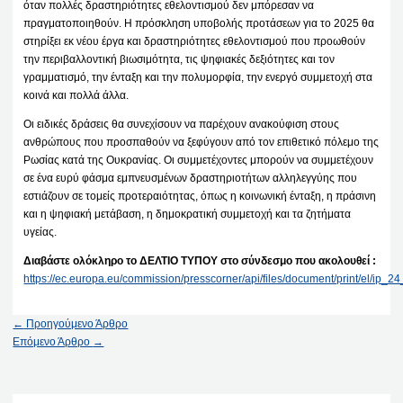
όταν πολλές δραστηριότητες εθελοντισμού δεν μπόρεσαν να
πραγματοποιηθούν. Η πρόσκληση υποβολής προτάσεων για το 2025 θα
στηρίξει εκ νέου έργα και δραστηριότητες εθελοντισμού που προωθούν
την περιβαλλοντική βιωσιμότητα, τις ψηφιακές δεξιότητες και τον
γραμματισμό, την ένταξη και την πολυμορφία, την ενεργό συμμετοχή στα
κοινά και πολλά άλλα.
Οι ειδικές δράσεις θα συνεχίσουν να παρέχουν ανακούφιση στους
ανθρώπους που προσπαθούν να ξεφύγουν από τον επιθετικό πόλεμο της
Ρωσίας κατά της Ουκρανίας. Οι συμμετέχοντες μπορούν να συμμετέχουν
σε ένα ευρύ φάσμα εμπνευσμένων δραστηριοτήτων αλληλεγγύης που
εστιάζουν σε τομείς προτεραιότητας, όπως η κοινωνική ένταξη, η πράσινη
και η ψηφιακή μετάβαση, η δημοκρατική συμμετοχή και τα ζητήματα
υγείας.
Διαβάστε ολόκληρο το ΔΕΛΤΙΟ ΤΥΠΟΥ στο σύνδεσμο που ακολουθεί :
https://ec.europa.eu/commission/presscorner/api/files/document/print/el/ip
←
Προηγούμενο Άρθρο
Επόμενο Άρθρο
→