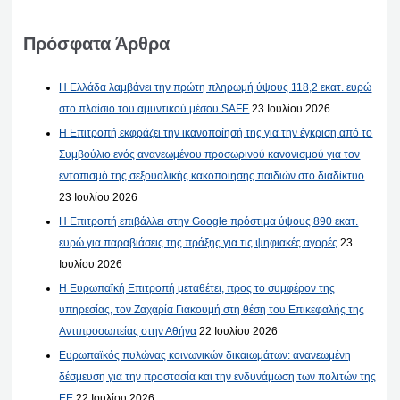
Πρόσφατα Άρθρα
Η Ελλάδα λαμβάνει την πρώτη πληρωμή ύψους 118,2 εκατ. ευρώ
στο πλαίσιο του αμυντικού μέσου SAFE
23 Ιουλίου 2026
Η Επιτροπή εκφράζει την ικανοποίησή της για την έγκριση από το
Συμβούλιο ενός ανανεωμένου προσωρινού κανονισμού για τον
εντοπισμό της σεξουαλικής κακοποίησης παιδιών στο διαδίκτυο
23 Ιουλίου 2026
Η Επιτροπή επιβάλλει στην Google πρόστιμα ύψους 890 εκατ.
ευρώ για παραβιάσεις της πράξης για τις ψηφιακές αγορές
23
Ιουλίου 2026
Η Ευρωπαϊκή Επιτροπή μεταθέτει, προς το συμφέρον της
υπηρεσίας, τον Ζαχαρία Γιακουμή στη θέση του Επικεφαλής της
Αντιπροσωπείας στην Αθήνα
22 Ιουλίου 2026
Ευρωπαϊκός πυλώνας κοινωνικών δικαιωμάτων: ανανεωμένη
δέσμευση για την προστασία και την ενδυνάμωση των πολιτών της
ΕΕ
22 Ιουλίου 2026