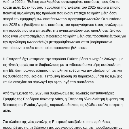
Από το 2022, η Έκθεση περιλαμβάνει συγκεκριμένες συστάσεις προς όλα τα
κράτη μέλη. Ως εκ τούτου, η ανάλυση της Έκθεσης του 2025 περιέχει επίσης
ποιοτική αξιολόγηση της προόδου που έχουν επιτύχει τα κράτη μέλη όσον
αφορά την εφαρμογή των συστάσεων των προηγούμενων ετών. Οι συστάσεις
του 2025 είτε βασίζονται στις συστάσεις του προηγούμενου έτους, ανάλογα με
την πρόοδο που έχει επιτευχθεί, είτε αντιμετωπίζουν νέες προκλήσεις. Στόχος
τους είναι να υποστηρίξουν περαιτέρω τα κράτη μέλη στις προσπάθειές τους για
την προώθηση των εν εξελίξει μεταρρυθμίσεων και να τα βοηθήσουν να
εντοπίσουν τα πεδία στα οποία απαιτούνται βελτιώσεις.
Η Επιτροπή έχει καταρτίσει την παρούσα Έκθεση βάσει συνεχούς διαλόγου με
τις εθνικές αρχές και σε διαβούλευση με τα ενδιαφερόμενα μέρη σε ολόκληρη
την ΕΕ, διατηρώντας πλήρως την πολιτική ευθύνη για την αξιολόγησή της και
τις συστάσεις που εκδίδει. Η επόμενη έκδοση θα παρακολουθήσει τις εξελίξεις
και θα συνεχίσει να αξιολογεί την εφαρμογή των συστάσεων.
Από την Έκθεση του 2025 και σύμφωνα με τις Πολιτικές Κατευθυντήριες
Γραμμές της Προέδρου Φον ντερ Λάιεν, η Επιτροπή δίνει ιδιαίτερη έμφαση στη
διάσταση της Ενιαίας Αγοράς, παρακολουθώντας τις εξελίξεις σε όλα τα κράτη
μέλη.
Στο πλαίσιο της νέας εντολής, η Επιτροπή κατέβαλε επίσης πρόσθετες
προσπάθειες για τη βελτίωση της αναγνωσιμότητας και της προσβασιμότητας