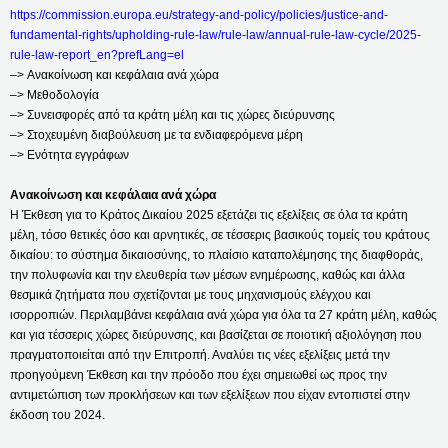
https://commission.europa.eu/strategy-and-policy/policies/justice-and-
fundamental-rights/upholding-rule-law/rule-law/annual-rule-law-cycle/2025-
rule-law-report_en?prefLang=el
–> Ανακοίνωση και κεφάλαια ανά χώρα
–> Μεθοδολογία
–> Συνεισφορές από τα κράτη μέλη και τις χώρες διεύρυνσης
–> Στοχευμένη διαβούλευση με τα ενδιαφερόμενα μέρη
–> Ενότητα εγγράφων
Ανακοίνωση και κεφάλαια ανά χώρα
Η Έκθεση για το Κράτος Δικαίου 2025 εξετάζει τις εξελίξεις σε όλα τα κράτη
μέλη, τόσο θετικές όσο και αρνητικές, σε τέσσερις βασικούς τομείς του κράτους
δικαίου: το σύστημα δικαιοσύνης, το πλαίσιο καταπολέμησης της διαφθοράς,
την πολυφωνία και την ελευθερία των μέσων ενημέρωσης, καθώς και άλλα
θεσμικά ζητήματα που σχετίζονται με τους μηχανισμούς ελέγχου και
ισορροπιών. Περιλαμβάνει κεφάλαια ανά χώρα για όλα τα 27 κράτη μέλη, καθώς
και για τέσσερις χώρες διεύρυνσης, και βασίζεται σε ποιοτική αξιολόγηση που
πραγματοποιείται από την Επιτροπή. Αναλύει τις νέες εξελίξεις μετά την
προηγούμενη Έκθεση και την πρόοδο που έχει σημειωθεί ως προς την
αντιμετώπιση των προκλήσεων και των εξελίξεων που είχαν εντοπιστεί στην
έκδοση του 2024.