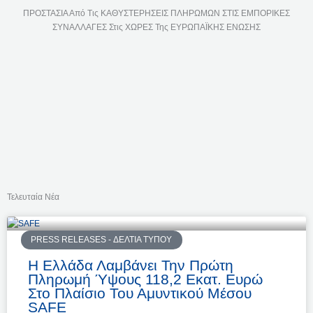
ΠΡΟΣΤΑΣΙΑ Από Τις ΚΑΘΥΣΤΕΡΗΣΕΙΣ ΠΛΗΡΩΜΩΝ ΣΤΙΣ ΕΜΠΟΡΙΚΕΣ
ΣΥΝΑΛΛΑΓΕΣ Στις ΧΩΡΕΣ Της ΕΥΡΩΠΑΪΚΗΣ ΕΝΩΣΗΣ
Τελευταία Νέα
P
P
P
P
A
A
A
A
PRESS RELEASES - ΔΕΛΤΊΑ ΤΎΠΟΥ
G
G
G
G
Η Ελλάδα Λαμβάνει Την Πρώτη
E
E
E
E
Πληρωμή Ύψους 118,2 Εκατ. Ευρώ
Στο Πλαίσιο Του Αμυντικού Μέσου
SAFE