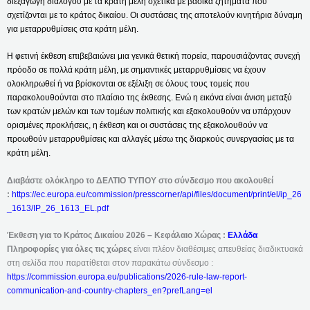
διεξαγωγή διαλόγου με τα κράτη μέλη σχετικά με βασικά ζητήματα που
σχετίζονται με το κράτος δικαίου. Οι συστάσεις της αποτελούν κινητήρια δύναμη
για μεταρρυθμίσεις στα κράτη μέλη.
Η φετινή έκθεση επιβεβαιώνει μια γενικά θετική πορεία, παρουσιάζοντας συνεχή
πρόοδο σε πολλά κράτη μέλη, με σημαντικές μεταρρυθμίσεις να έχουν
ολοκληρωθεί ή να βρίσκονται σε εξέλιξη σε όλους τους τομείς που
παρακολουθούνται στο πλαίσιο της έκθεσης. Ενώ η εικόνα είναι άνιση μεταξύ
των κρατών μελών και των τομέων πολιτικής και εξακολουθούν να υπάρχουν
ορισμένες προκλήσεις, η έκθεση και οι συστάσεις της εξακολουθούν να
προωθούν μεταρρυθμίσεις και αλλαγές μέσω της διαρκούς συνεργασίας με τα
κράτη μέλη.
Διαβάστε ολόκληρο το ΔΕΛΤΙΟ ΤΥΠΟΥ στο σύνδεσμο που ακολουθεί
:
https://ec.europa.eu/commission/presscorner/api/files/document/print/el/ip_26
_1613/IP_26_1613_EL.pdf
Έκθεση για το Κράτος Δικαίου 2026 – Κεφάλαιο Χώρας :
Ελλάδα
Πληροφορίες για όλες τις χώρες
είναι πλέον διαθέσιμες απευθείας διαδικτυακά
στη σελίδα που παρατίθεται στον παρακάτω σύνδεσμο :
https://commission.europa.eu/publications/2026-rule-law-report-
communication-and-country-chapters_en?prefLang=el