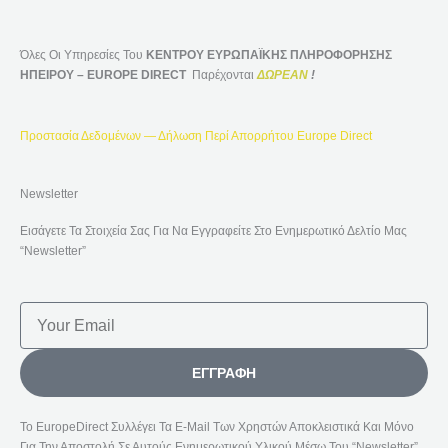
Όλες Οι Υπηρεσίες Του
ΚΕΝΤΡΟΥ ΕΥΡΩΠΑΪΚΗΣ ΠΛΗΡΟΦΟΡΗΣΗΣ
ΗΠΕΙΡΟΥ – EUROPE DIRECT
Παρέχονται
ΔΩΡΕΑΝ
!
Προστασία Δεδομένων — Δήλωση Περί Απορρήτου Europe Direct
Newsletter
Εισάγετε Τα Στοιχεία Σας Για Να Εγγραφείτε Στο Ενημερωτικό Δελτίο Μας
“Newsletter”
Email
ΕΓΓΡΑΦΉ
Το EuropeDirect Συλλέγει Τα E-Mail Των Χρηστών Αποκλειστικά Και Μόνο
Για Την Αποστολή Σε Αυτούς Ενημερωτικού Υλικού Μέσω Του “Newsletter”.