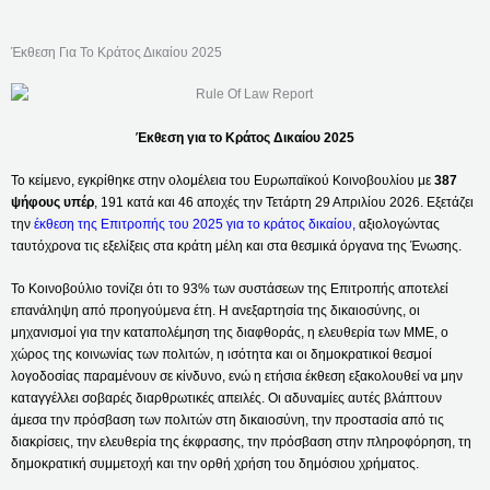
Έκθεση Για Το Κράτος Δικαίου 2025
Έκθεση για το Κράτος Δικαίου 2025
Το κείμενο, εγκρίθηκε στην ολομέλεια του Ευρωπαϊκού Κοινοβουλίου με
387
ψήφους υπέρ
, 191 κατά και 46 αποχές την Τετάρτη 29 Απριλίου 2026. Εξετάζει
την
έκθεση της Επιτροπής του 2025 για το κράτος δικαίου,
αξιολογώντας
ταυτόχρονα τις εξελίξεις στα κράτη μέλη και στα θεσμικά όργανα της Ένωσης.
Το Κοινοβούλιο τονίζει ότι το 93% των συστάσεων της Επιτροπής αποτελεί
επανάληψη από προηγούμενα έτη. Η ανεξαρτησία της δικαιοσύνης, οι
μηχανισμοί για την καταπολέμηση της διαφθοράς, η ελευθερία των ΜΜΕ, ο
χώρος της κοινωνίας των πολιτών, η ισότητα και οι δημοκρατικοί θεσμοί
λογοδοσίας παραμένουν σε κίνδυνο, ενώ η ετήσια έκθεση εξακολουθεί να μην
καταγγέλλει σοβαρές διαρθρωτικές απειλές. Οι αδυναμίες αυτές βλάπτουν
άμεσα την πρόσβαση των πολιτών στη δικαιοσύνη, την προστασία από τις
διακρίσεις, την ελευθερία της έκφρασης, την πρόσβαση στην πληροφόρηση, τη
δημοκρατική συμμετοχή και την ορθή χρήση του δημόσιου χρήματος.