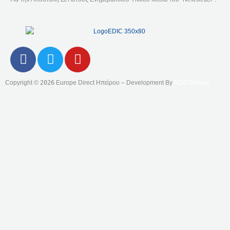
F
T
Y
A
W
O
C
I
U
Copyright ©
2026
Europe Direct Ηπείρου – Development By
ACID Design
E
T
T
B
T
U
O
E
B
O
R
E
K
-
F