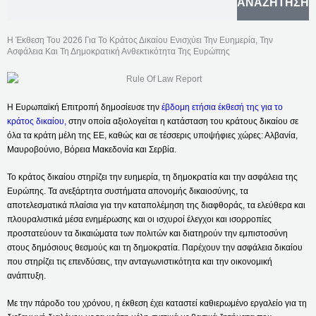
ΑΝΑΖΉΤΗΣΗ
E
Το Σημείο Επαφής Σας Με Την Ευρωπαϊκή Ένωση
A
R
Η Έκθεση Του 2026 Για Το Κράτος Δικαίου Ενισχύει Την Ευημερία, Την
C
Ασφάλεια Και Τη Δημοκρατική Ανθεκτικότητα Της Ευρώπης
Μάθετε Περισσότερα
H
Η Ευρωπαϊκή Επιτροπή δημοσίευσε την
έβδομη ετήσια έκθεσή της για το
κράτος δικαίου,
στην οποία αξιολογείται η κατάσταση του κράτους δικαίου σε
όλα τα κράτη μέλη της ΕΕ, καθώς και σε τέσσερις υποψήφιες χώρες: Αλβανία,
Μαυροβούνιο, Βόρεια Μακεδονία και Σερβία.
Το κράτος δικαίου στηρίζει την ευημερία, τη δημοκρατία και την ασφάλεια της
Ευρώπης. Τα ανεξάρτητα συστήματα απονομής δικαιοσύνης, τα
αποτελεσματικά πλαίσια για την καταπολέμηση της διαφθοράς, τα ελεύθερα και
πλουραλιστικά μέσα ενημέρωσης και οι ισχυροί έλεγχοι και ισορροπίες
προστατεύουν τα δικαιώματα των πολιτών και διατηρούν την εμπιστοσύνη
στους δημόσιους θεσμούς και τη δημοκρατία. Παρέχουν την ασφάλεια δικαίου
που στηρίζει τις επενδύσεις, την ανταγωνιστικότητα και την οικονομική
ανάπτυξη.
Με την πάροδο του χρόνου, η έκθεση έχει καταστεί καθιερωμένο εργαλείο για τη