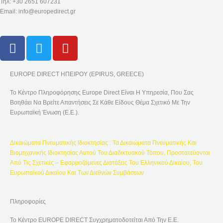
Τηλ: +30 2651 607231
Email: info@europedirect.gr
F
T
Y
A
W
O
C
I
U
EUROPE DIRECT ΗΠΕΙΡΟΥ (EPIRUS, GREECE)
E
T
T
B
T
U
Το Κέντρο Πληροφόρησης Europe Direct Είναι Η Υπηρεσία, Που Σας
O
E
B
Βοηθάει Να Βρείτε Απαντήσεις Σε Κάθε Είδους Θέμα Σχετικό Με Την
Ευρωπαϊκή Ένωση (Ε.Ε.).
O
R
E
K
-
Δικαιώματα Πνευματικής Ιδιοκτησίας : Τα Δικαιώματα Πνευματικής Και
F
Βιομηχανικής Ιδιοκτησίας Αυτού Του Διαδικτυακού Τόπου, Προστατεύονται
Από Τις Σχετικές – Εφαρμοζόμενες Διατάξεις Του Ελληνικού Δικαίου, Του
Ευρωπαϊκού Δικαίου Και Των Διεθνών Συμβάσεων
Πληροφορίες
Το Κέντρο EUROPE DIRECT Συγχρηματοδοτείται Από Την Ε.Ε.