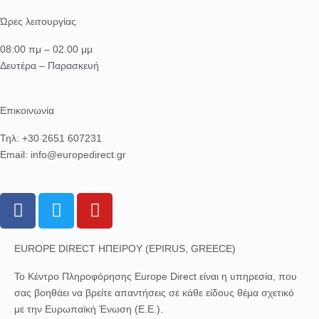
Ώρες λειτουργίας
08:00 πμ – 02.00 μμ
Δευτέρα – Παρασκευή
Επικοινωνία
Τηλ: +30 2651 607231
Email: info@europedirect.gr
F
T
Y
a
w
o
c
i
u
EUROPE DIRECT ΗΠΕΙΡΟΥ (EPIRUS, GREECE)
e
t
t
b
t
u
Το Κέντρο Πληροφόρησης Europe Direct είναι η υπηρεσία, που
o
e
b
σας βοηθάει να βρείτε απαντήσεις σε κάθε είδους θέμα σχετικό
o
r
e
με την Ευρωπαϊκή Ένωση (Ε.Ε.).