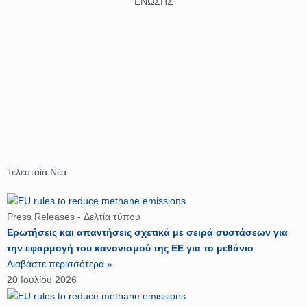
ΕΝΩΣΗΣ
Τελευταία Νέα
P
P
P
P
P
a
a
a
a
a
Press Releases - Δελτία τύπου
g
g
g
g
g
Ερωτήσεις και απαντήσεις σχετικά με σειρά συστάσεων για
e
e
e
e
e
την εφαρμογή του κανονισμού της ΕΕ για το μεθάνιο
Διαβάστε περισσότερα »
20 Ιουλίου 2026