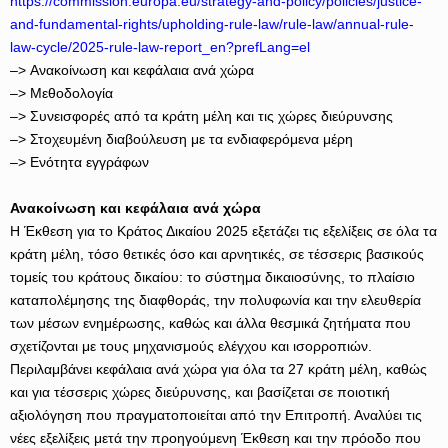
https://commission.europa.eu/strategy-and-policy/policies/justice-
and-fundamental-rights/upholding-rule-law/rule-law/annual-rule-
law-cycle/2025-rule-law-report_en?prefLang=el
–> Ανακοίνωση και κεφάλαια ανά χώρα
–> Μεθοδολογία
–> Συνεισφορές από τα κράτη μέλη και τις χώρες διεύρυνσης
–> Στοχευμένη διαβούλευση με τα ενδιαφερόμενα μέρη
–> Ενότητα εγγράφων
Ανακοίνωση και κεφάλαια ανά χώρα
Η Έκθεση για το Κράτος Δικαίου 2025 εξετάζει τις εξελίξεις σε όλα τα
κράτη μέλη, τόσο θετικές όσο και αρνητικές, σε τέσσερις βασικούς
τομείς του κράτους δικαίου: το σύστημα δικαιοσύνης, το πλαίσιο
καταπολέμησης της διαφθοράς, την πολυφωνία και την ελευθερία
των μέσων ενημέρωσης, καθώς και άλλα θεσμικά ζητήματα που
σχετίζονται με τους μηχανισμούς ελέγχου και ισορροπιών.
Περιλαμβάνει κεφάλαια ανά χώρα για όλα τα 27 κράτη μέλη, καθώς
και για τέσσερις χώρες διεύρυνσης, και βασίζεται σε ποιοτική
αξιολόγηση που πραγματοποιείται από την Επιτροπή. Αναλύει τις
νέες εξελίξεις μετά την προηγούμενη Έκθεση και την πρόοδο που