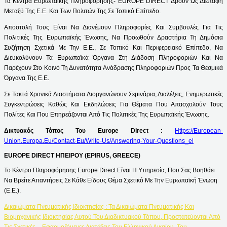
Τα Κέντρα Ευρωπαϊκής Πληροφόρησης- EUROPE DIRECT Δρουν Ως Διεπαφή
Μεταξύ Της Ε.Ε. Και Των Πολιτών Της Σε Τοπικό Επίπεδο.
Αποστολή Τους Είναι Να Διανέμουν Πληροφορίες Και Συμβουλές Για Τις
Πολιτικές Της Ευρωπαϊκής Ένωσης, Να Προωθούν Δραστήρια Τη Δημόσια
Συζήτηση Σχετικά Με Την Ε.Ε., Σε Τοπικό Και Περιφερειακό Επίπεδο, Να
Διευκολύνουν Τα Ευρωπαϊκά Όργανα Στη Διάδοση Πληροφοριών Και Να
Παρέχουν Στο Κοινό Τη Δυνατότητα Ανάδρασης Πληροφοριών Προς Τα Θεσμικά
Όργανα Της Ε.Ε.
Σε Τακτά Χρονικά Διαστήματα Διοργανώνουν Σεμινάρια, Διαλέξεις, Ενημερωτικές
Συγκεντρώσεις Καθώς Και Εκδηλώσεις Για Θέματα Που Απασχολούν Τους
Πολίτες Και Που Επηρεάζονται Από Τις Πολιτικές Της Ευρωπαϊκής Ένωσης.
Δικτυακός Τόπος Του Europe Direct :
Https://european-
Union.europa.eu/contact-Eu/write-Us/answering-Your-Questions_el
EUROPE DIRECT ΗΠΕΙΡΟΥ (EPIRUS, GREECE)
Το Κέντρο Πληροφόρησης Europe Direct Είναι Η Υπηρεσία, Που Σας Βοηθάει
Να Βρείτε Απαντήσεις Σε Κάθε Είδους Θέμα Σχετικό Με Την Ευρωπαϊκή Ένωση
(Ε.Ε.).
Δικαιώματα Πνευματικής Ιδιοκτησίας : Τα Δικαιώματα Πνευματικής Και
Βιομηχανικής Ιδιοκτησίας Αυτού Του Διαδικτυακού Τόπου, Προστατεύονται Από