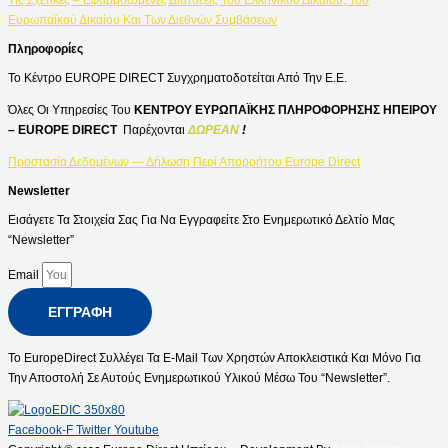
Τις Σχετικές – Εφαρμοζόμενες Διατάξεις Του Ελληνικού Δικαίου, Του
Ευρωπαϊκού Δικαίου Και Των Διεθνών Συμβάσεων
Πληροφορίες
Το Κέντρο EUROPE DIRECT Συγχρηματοδοτείται Από Την Ε.Ε.
Όλες Οι Υπηρεσίες Του
ΚΕΝΤΡΟΥ ΕΥΡΩΠΑΪΚΗΣ ΠΛΗΡΟΦΟΡΗΣΗΣ ΗΠΕΙΡΟΥ
– EUROPE DIRECT
Παρέχονται
ΔΩΡΕΑΝ
!
Προστασία Δεδομένων — Δήλωση Περί Απορρήτου Europe Direct
Newsletter
Εισάγετε Τα Στοιχεία Σας Για Να Εγγραφείτε Στο Ενημερωτικό Δελτίο Μας
“Newsletter”
Email
ΕΓΓΡΑΦΉ
Το EuropeDirect Συλλέγει Τα E-Mail Των Χρηστών Αποκλειστικά Και Μόνο Για
Την Αποστολή Σε Αυτούς Ενημερωτικού Υλικού Μέσω Του “Newsletter”.
Facebook-F
Twitter
Youtube