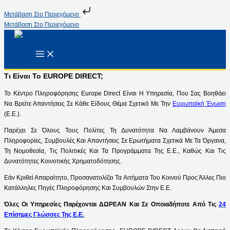
Μετάβαση Στο Περιεχόμενο
Μετάβαση Στο Περιεχόμενο
Τι Είναι Το EUROPE DIRECT;
Το Κέντρο Πληροφόρησης Europe Direct Είναι Η Υπηρεσία, Που Σας Βοηθάει
Να Βρείτε Απαντήσεις Σε Κάθε Είδους Θέμα Σχετικό Με Την
Ευρωπαϊκή Ένωση
(Ε.Ε.).
Παρέχει Σε Όλους Τους Πολίτες Τη Δυνατότητα Να Λαμβάνουν Άμεσα
Πληροφορίες, Συμβουλές Και Απαντήσεις Σε Ερωτήματα Σχετικά Με Τα Όργανα,
Τη Νομοθεσία, Τις Πολιτικές Και Τα Προγράμματα Της Ε.Ε., Καθώς Και Τις
Δυνατότητες Κοινοτικής Χρηματοδότησης.
Εάν Κριθεί Απαραίτητο, Προσανατολίζει Τα Αιτήματα Του Κοινού Προς Άλλες Πιο
Κατάλληλες Πηγές Πληροφόρησης Και Συμβουλών Στην Ε.Ε.
Όλες Οι Υπηρεσίες Παρέχονται ΔΩΡΕΑΝ Και Σε Οποιαδήποτε Από Τις
24
Επίσημες Γλώσσες Της Ε.Ε
.