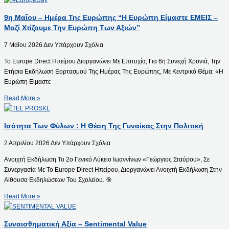
9η Μαΐου – Ημέρα Της Ευρώπης “Η Ευρώπη Είμαστε ΕΜΕΙΣ –
Μαζί Χτίζουμε Την Ευρώπη Των Αξιών”
7 Μαΐου 2026
Δεν Υπάρχουν Σχόλια
Το Europe Direct Ηπείρου Διοργανώνει Με Επιτυχία, Για 6η Συνεχή Χρονιά, Την
Ετήσια Εκδήλωση Εορτασμού Της Ημέρας Της Ευρώπης, Με Κεντρικό Θέμα: «Η
Ευρώπη Είμαστε
Read More »
Ισότητα Των Φύλων : Η Θέση Της Γυναίκας Στην Πολιτική
2 Απριλίου 2026
Δεν Υπάρχουν Σχόλια
Ανοιχτή Εκδήλωση Το 2ο Γενικό Λύκειο Ιωαννίνων «Γεώργιος Σταύρου», Σε
Συνεργασία Με Το Europe Direct Ηπείρου, Διοργανώνει Ανοιχτή Εκδήλωση Στην
Αίθουσα Εκδηλώσεων Του Σχολείου. 🎯
Read More »
Συναισθηματική Αξία – Sentimental Value