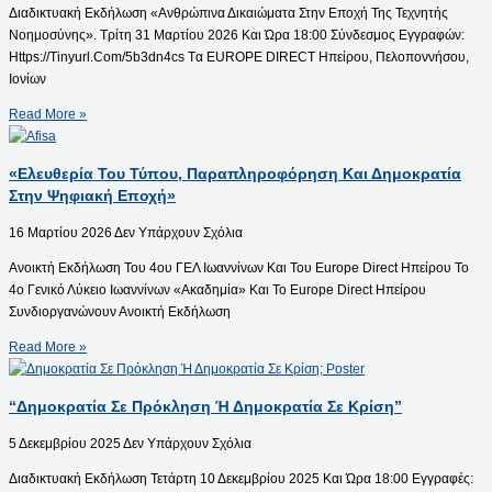
Διαδικτυακή Εκδήλωση «Ανθρώπινα Δικαιώματα Στην Εποχή Της Τεχνητής
Νοημοσύνης». Τρίτη 31 Μαρτίου 2026 Και Ώρα 18:00 Σύνδεσμος Εγγραφών:
Https://tinyurl.com/5b3dn4cs Tα EUROPE DIRECT Ηπείρου, Πελοποννήσου,
Ιονίων
Read More »
«Ελευθερία Του Τύπου, Παραπληροφόρηση Και Δημοκρατία
Στην Ψηφιακή Εποχή»
16 Μαρτίου 2026
Δεν Υπάρχουν Σχόλια
Ανοικτή Εκδήλωση Του 4ου ΓΕΛ Ιωαννίνων Και Του Europe Direct Ηπείρου Το
4ο Γενικό Λύκειο Ιωαννίνων «Ακαδημία» Και Το Europe Direct Ηπείρου
Συνδιοργανώνουν Ανοικτή Εκδήλωση
Read More »
“Δημοκρατία Σε Πρόκληση Ή Δημοκρατία Σε Κρίση”
5 Δεκεμβρίου 2025
Δεν Υπάρχουν Σχόλια
Διαδικτυακή Εκδήλωση Τετάρτη 10 Δεκεμβρίου 2025 Και Ώρα 18:00 Εγγραφές: