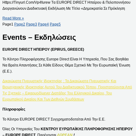
Https://tinyurl.com/vp4furew Tα EUROPE DIRECT Ηπείρου & Πελοποννήσου
Διοργανώνουν Διαδικτυακή Εκδήλωση Με Τίτλο «Δημοκρατία Σε Πρόκληση
Read More »
Page
1
Page
2
Page
3
Page
4
Page
5
Events – Εκδηλώσεις
EUROPE DIRECT ΗΠΕΙΡΟΥ (EPIRUS, GREECE)
Το Κέντρο Πληροφόρησης Europe Direct Είναι Η Υπηρεσία, Που Σας Βοηθάει
Να Βρείτε Απαντήσεις Σε Κάθε Είδους Θέμα Σχετικό Με Την Ευρωπαϊκή Ένωση
(Ε.Ε.).
Δικαιώματα Πνευματικής Ιδιοκτησίας : Τα Δικαιώματα Πνευματικής Και
Βιομηχανικής Ιδιοκτησίας Αυτού Του Διαδικτυακού Τόπου, Προστατεύονται Από
Τις Σχετικές – Εφαρμοζόμενες Διατάξεις Του Ελληνικού Δικαίου, Του
Ευρωπαϊκού Δικαίου Και Των Διεθνών Συμβάσεων
Πληροφορίες
Το Κέντρο EUROPE DIRECT Συγχρηματοδοτείται Από Την Ε.Ε.
Όλες Οι Υπηρεσίες Του
ΚΕΝΤΡΟΥ ΕΥΡΩΠΑΪΚΗΣ ΠΛΗΡΟΦΟΡΗΣΗΣ ΗΠΕΙΡΟΥ
– EUROPE DIRECT
Παρέχονται
ΔΩΡΕΑΝ
!