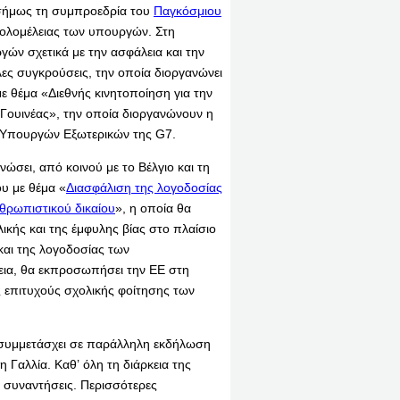
σήμως τη συμπροεδρία του
Παγκόσμιου
ολομέλειας των υπουργών. Στη
ών σχετικά με την ασφάλεια και την
ς συγκρούσεις, την οποία διοργανώνει
 θέμα «Διεθνής κινητοποίηση για την
 Γουινέας», την οποία διοργανώνουν η
ν Υπουργών Εξωτερικών της G7.
ώσει, από κοινού με το Βέλγιο και τη
υ με θέμα «
Διασφάλιση της λογοδοσίας
νθρωπιστικού δικαίου
», η οποία θα
ικής και της έμφυλης βίας στο πλαίσιο
και της λογοδοσίας των
χεια, θα εκπροσωπήσει την ΕΕ στη
ς επιτυχούς σχολικής φοίτησης των
συμμετάσχει σε παράλληλη εκδήλωση
 Γαλλία. Καθ’ όλη τη διάρκεια της
 συναντήσεις. Περισσότερες