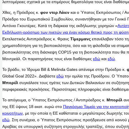
λεπτομέρειες σχετικά με τα επιμέρους θεματολόγια τους είναι διαθέσι
Χθες, η Πρόεδρος κ.
φον ντερ Λάιεν
και ο Ύπατος Εκπρόσωπος / Αν
Πρόεδρο του Ευρωπαϊκού Συμβουλίου, συναντήθηκαν με τον Γενικό
Αντόνιο Γκουτέρες. Κατά τη διάρκεια της εκδήλωσης χορηγών «
Αντίσ
Εκδήλωση-ορόσημο των ηγετών για έναν κόσμο θετικό προς τη φύση
Εκτελεστικός Αντιπρόεδρος κ. Φρανς
Τίμερμανς
επανέλαβαν τόσο τη 
χρηματοδότηση για τη βιοποικιλότητα, όσο και τη φιλοδοξία να σταματ
βιοποικιλότητας στη διάσκεψη COP15 για τη βιοποικιλότητα που θα 
Μοντρεάλ. Οι παρατηρήσεις τους είναι διαθέσιμες
εδώ
και
εδώ
.
Το βράδυ, το Ίδρυμα Bill & Melinda Gates απένειμε στην Πρόεδρο κ.
φ
Global Goal 2022». Διαβάστε
εδώ
την ομιλία της Προέδρου. Ο Ύπατ
Μπορέλ
συγκάλεσε τους ηγέτες των Δυτικών Βαλκανίων σε συζήτηση 
περιφερειακές προκλήσεις. Περισσότερες πληροφορίες είναι διαθέσιμ
Το απόγευμα, ο Ύπατος Εκπρόσωπος / Αντιπρόεδρος κ.
Μπορέλ
ανα
της ΕΕ ύψους 18 εκατ. ευρώ στο
Παγκόσμιο Ταμείο για την κινητοποί
κοινοτήτων
, με την οποία η ΕΕ καθίσταται ο μεγαλύτερος δωρητής το
εδώ
. Στη συνέχεια, ο Ύπατος Εκπρόσωπος προήδρευσε από κοινού μ
Αραβίας σε υπουργική συζήτηση στρογγυλής τραπέζης, όπου συζητήθ