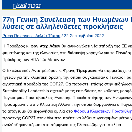
Αναζήτηση
77η Γενική Συνέλευση των Ηνωμένων 
λύσεις σε αλληλένδετες προκλήσεις
Press Releases - Δελτία Τύπου
/
22 Σεπτεμβρίου 2022
Η Πρόεδρος κ.
φον ντερ Λάιεν
θα ανακοινώσει νέα στήριξη της ΕΕ γ
φυματίωσης και της ελονοσίας στη διάσκεψη χορηγών για το Παγκόσμι
Πρόεδρος των ΗΠΑ Τζο Μπάιντεν.
Ο Εκτελεστικός Αντιπρόεδρος κ. Φρανς
Τίμερμανς
θα συμμετάσχει σ
ηγετών για την κλιματική δράση, την οποία συγκαλέσαν ο Γενικός Γρα
αιγυπτιακή προεδρία της COP27. Θα παραστεί επίσης στην εκδήλωση 
Sustainability Leadership σχετικά με τις επενδύσεις σε καθαρές μορφ
Παγκόσμιας Πρωτοβουλίας Έγκαιρης Προειδοποίησης των Ηνωμένων 
Προσαρμογής στην Κλιματική Αλλαγή, την οποία διοργανώνει ο Παγκ
το απόγευμα θα εκφωνήσει ομιλία στο
Φόρουμ Κλιματικών Πρωταθλη
προσεχής COP27 στην Αίγυπτο πρέπει να λάβει συγκεκριμένα μέτρα 
αναλήφθηκαν πέρυσι στο σύμφωνο της Γλασκώβης για το κλίμα.