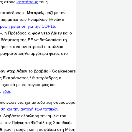
μες στους
ιστοτόπους
τους.
τιπρόεδρος κ.
Μπορέλ
,
μαζί με τον
 Γραμματέα των Ηνωμένων Εθνών κ.
τροφη μέτρηση για την COP15:
», η Πρόεδρος κ.
φον ντερ Λάιεν
και ο
δέσμευση της ΕΕ να διπλασιάσει τη
ήσει και να αντιστραφεί η απώλεια
πραγματοποιηθεί αργότερα φέτος στο
ον ντερ Λάιεν
το βραβείο «Goalkeepers
ος Εκπρόσωπος / Αντιπρόεδρος κ.
σχετικά με τις παγκόσμιες και
ες
εδώ
.
κοίνωσε νέα χρηματοδοτική συνεισφορά
ηση και την αντοχή των τοπικών
υ. Διαβάστε ολόκληρη την ομιλία του
ε τον Πρίγκηπα Φαϊσάλ της Σαουδικής
ηκαν η ειρήνη και η ασφάλεια στη Μέση