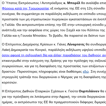
Ο Ύπατος Εκπρόσωπος / Αντιπρόεδρος
κ.
Μπορέλ
θα αναλάβει επι
Φόρουμ κατά της Τρομοκρατίας
εξ ονόματος της ΕΕ στη 12η σύνοδο 
συνέχεια, θα συμμετάσχει σε παράλληλη εκδήλωση σε επίπεδο υπουργ
προστασία των μη στρατιωτικών πυρηνικών εγκαταστάσεων σε ένοπλε
η Γαλλία. Θα εκπροσωπήσει επίσης την ΕΕ στην υπουργική σύνοδο με
ανάπτυξη και την ασφάλεια στις χώρες του Σαχέλ και του Κόλπου της
Γαλλία και η Γουινέα Μπισάου. Το βράδυ, θα παραστεί σε δείπνο τω
Ο Επίτροπος Διαχείρισης Κρίσεων κ. Γιάνες
Λέναρτσιτς
θα συνδιοργαν
Λαϊκή Δημοκρατία του Κονγκό, παράλληλη εκδήλωση υψηλού επιπέδο
όσον αφορά τη σεξουαλική βία και άλλες παραβιάσεις του διεθνούς α
επικεντρωθεί στην ενίσχυση της δράσης για την πρόληψη της σεξουαλ
συγκρούσεων, και για τη διασφάλιση της προστασίας των επιζώντων 
δραστών. Περισσότερες πληροφορίες είναι διαθέσιμες
εδώ
. Στη συνέ
στρογγυλή τράπεζα που διοργανώνει ο Νίγηρας για τη διασφάλιση τη
κοριτσιών.
Η Επίτροπος Διεθνών Εταιρικών Σχέσεων κ. Γιούτα
Ουρπιλάινεν
θα 
για την πρόσβαση σε λιπάσματα στην Αφρική, την οποία διοργανώνει η
ημέρας, οι εκπρόσωποι της ΕΕ θα πραγματοποιούν διάφορες διμερείς