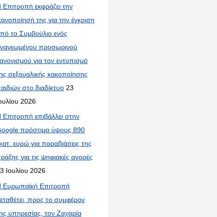
 Επιτροπή εκφράζει την
κανοποίησή της για την έγκριση
πό το Συμβούλιο ενός
νανεωμένου προσωρινού
ανονισμού για τον εντοπισμό
ης σεξουαλικής κακοποίησης
αιδιών στο διαδίκτυο
23
ουλίου 2026
 Επιτροπή επιβάλλει στην
oogle πρόστιμα ύψους 890
κατ. ευρώ για παραβιάσεις της
ράξης για τις ψηφιακές αγορές
3 Ιουλίου 2026
 Ευρωπαϊκή Επιτροπή
εταθέτει, προς το συμφέρον
ης υπηρεσίας, τον Ζαχαρία