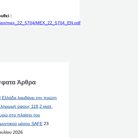
υθεί :
rint/en/mex_22_5704/MEX_22_5704_EN.pdf
φατα Άρθρα
 Ελλάδα λαμβάνει την πρώτη
ληρωμή ύψους 118,2 εκατ.
υρώ στο πλαίσιο του
μυντικού μέσου SAFE
23
ουλίου 2026