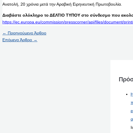
Ανατολή, 20 χρόνια μετά την Αραβική Ειρηνευτική Πρωτοβουλία.
Διαβάστε ολόκληρο το ΔΕΛΤΙΟ ΤΥΠΟΥ στο σύνδεσμο που ακολο
https://ec.europa.eu/commission/presscorner/api/files/document/p
←
Προηγούμενο Άρθρο
Επόμενο Άρθρο
→
Πρόσ
Η
π
ε
α
Ι