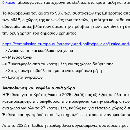
δικαίου,
αξιολογώντας ταυτόχρονα τις εξελίξεις στα κράτη μέλη και σ
Το Κοινοβούλιο τονίζει ότι το 93% των συστάσεων της Επιτροπής απο
των ΜΜΕ, ο χώρος της κοινωνίας των πολιτών, η ισότητα και οι δημοκ
αδυναμίες αυτές βλάπτουν άμεσα την πρόσβαση των πολιτών στη δικα
την ορθή χρήση του δημόσιου χρήματος.
https://commission.europa.eu/strategy-and-policy/policies/justice-an
–> Ανακοίνωση και κεφάλαια ανά χώρα
–> Μεθοδολογία
–> Συνεισφορές από τα κράτη μέλη και τις χώρες διεύρυνσης
–> Στοχευμένη διαβούλευση με τα ενδιαφερόμενα μέρη
–> Ενότητα εγγράφων
Ανακοίνωση και κεφάλαια ανά χώρα
Η Έκθεση για το Κράτος Δικαίου 2025 εξετάζει τις εξελίξεις σε όλα τα
καταπολέμησης της διαφθοράς, την πολυφωνία και την ελευθερία των
ανά χώρα για όλα τα 27 κράτη μέλη, καθώς και για τέσσερις χώρες διε
Έκθεση και την πρόοδο που έχει σημειωθεί ως προς την αντιμετώπιση
Από το 2022, η Έκθεση περιλαμβάνει συγκεκριμένες συστάσεις προς ό