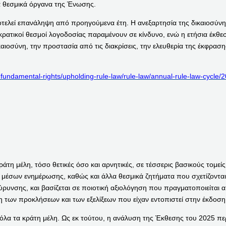
τα θεσμικά όργανα της Ένωσης.
τελεί επανάληψη από προηγούμενα έτη. Η ανεξαρτησία της δικαιοσύνης
ρατικοί θεσμοί λογοδοσίας παραμένουν σε κίνδυνο, ενώ η ετήσια έκθεσ
ιοσύνη, την προστασία από τις διακρίσεις, την ελευθερία της έκφρα
d-fundamental-rights/upholding-rule-law/rule-law/annual-rule-law-cycle
 κράτη μέλη, τόσο θετικές όσο και αρνητικές, σε τέσσερις βασικούς τομε
 μέσων ενημέρωσης, καθώς και άλλα θεσμικά ζητήματα που σχετίζονται 
ύρυνσης, και βασίζεται σε ποιοτική αξιολόγηση που πραγματοποιείται α
 των προκλήσεων και των εξελίξεων που είχαν εντοπιστεί στην έκδοση
λα τα κράτη μέλη. Ως εκ τούτου, η ανάλυση της Έκθεσης του 2025 περ