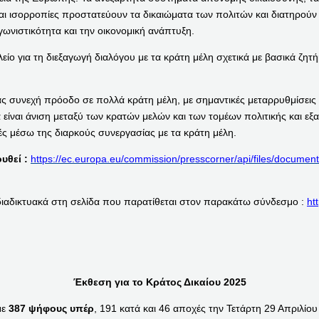
 και ισορροπίες προστατεύουν τα δικαιώματα των πολιτών και διατηρού
γωνιστικότητα και την οικονομική ανάπτυξη.
ίο για τη διεξαγωγή διαλόγου με τα κράτη μέλη σχετικά με βασικά ζητή
τας συνεχή πρόοδο σε πολλά κράτη μέλη, με σημαντικές μεταρρυθμίσεις 
 είναι άνιση μεταξύ των κρατών μελών και των τομέων πολιτικής και εξ
ς μέσω της διαρκούς συνεργασίας με τα κράτη μέλη.
υθεί :
https://ec.europa.eu/commission/presscorner/api/files/documen
 διαδικτυακά στη σελίδα που παρατίθεται στον παρακάτω σύνδεσμο :
ht
Έκθεση για το Κράτος Δικαίου 2025
με
387 ψήφους υπέρ
, 191 κατά και 46 αποχές την Τετάρτη 29 Απριλίου