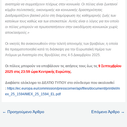
αναπηρία να συμμετέχουν πλήρως στην κοινωνία. Οι πόλεις είναι ζωντανοί
κόμβοι πολιτιστικής, οικονομικής και κοινωνικής δραστηριότητας.
Διαδραματίζουν βασικό ρόλο στη διαμόρφωση της καθημερινής ζωής των
κατοίκων τους καθώς και των επισκεπτών. Αυτός είναι ο λόγος για τον οποίο
οι πόλεις μπορούν να πρωτοστατήσουν στην οικοδόμηση κοινωνιών χωρίς
αποκλεισμούς.»
Οι νικητές θα ανακοινωθούν στην τελετή απονομής των βραβείων, η οποία
θα πραγματοποιηθεί κατά τη διάσκεψη για την Ευρωπαϊκή Ημέρα των
Ατόμων με Αναπηρία στις Βρυξέλλες στις 4-5 Δεκεμβρίου 2025.
Οι πόλεις μπορούν να υποβάλουν τις αιτήσεις τους έως τις
9 Σεπτεμβρίου
2025 στις 23:59 ώρα Κεντρικής Ευρώπης
.
Διαβάστε ολόκληρο το ΔΕΛΤΙΟ ΤΥΠΟΥ στο σύνδεσμο που ακολουθεί
:
https://ec.europa.eu/commission/presscorner/api/files/document/print/el/m
ex_25_1594/MEX_25_1594_EL.pdf
←
Προηγούμενο Άρθρο
Επόμενο Άρθρο
→