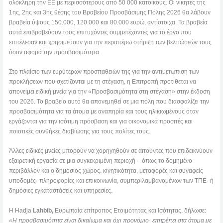
ολόκληρη την ΕΕ με περισσότερους από 50 000 κατοίκους. Οι νικητές της
1ης, 2ης και 3ης θέσης του Βραβείου Προσβάσιμης Πόλης 2026 θα λάβουν
βραβεία ύψους 150.000, 120.000 και 80.000 ευρώ, αντίστοιχα. Τα βραβεία
αυτά επιβραβεύουν τους επιτυχόντες συμμετέχοντες για το έργο που
επιτέλεσαν και χρησιμεύουν για την περαιτέρω στήριξη των βελτιώσεών τους
όσον αφορά την προσβασιμότητα.
Στο πλαίσιο των ευρύτερων προσπαθειών της για την αντιμετώπιση των
προκλήσεων που σχετίζονται με τη στέγαση, η Επιτροπή προτίθεται να
απονείμει ειδική μνεία για την «Προσβασιμότητα στη στέγαση» στην έκδοση
του 2026. Το βραβείο αυτό θα απονεμηθεί σε μια πόλη που διασφαλίζει την
προσβασιμότητα για τα άτομα με αναπηρία και τους ηλικιωμένους όταν
εργάζονται για την ισότιμη πρόσβαση και για οικονομικά προσιτές και
ποιοτικές συνθήκες διαβίωσης για τους πολίτες τους.
Άλλες ειδικές μνείες μπορούν να χορηγηθούν σε αιτούντες που επιδεικνύουν
εξαιρετική εργασία σε μια συγκεκριμένη περιοχή – όπως το δομημένο
περιβάλλον και ο δημόσιος χώρος. κινητικότητα, μεταφορές και συναφείς
υποδομές· πληροφορίες και επικοινωνία, συμπεριλαμβανομένων των ΤΠΕ· ή
δημόσιες εγκαταστάσεις και υπηρεσίες.
Η Hadja
Lahbib,
Ευρωπαία επίτροπος Ετοιμότητας και Ισότητας, δήλωσε:
«Η προσβασιμότητα είναι δικαίωμα και όχι προνόμιο· επιτρέπει στα άτομα με