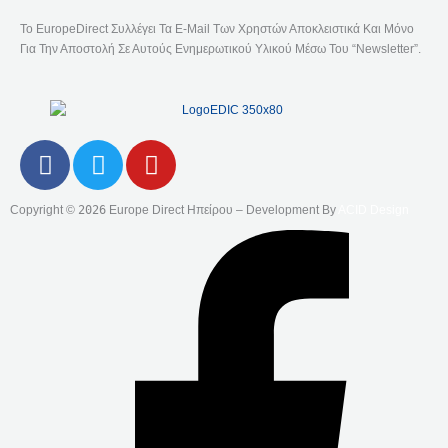
Το EuropeDirect Συλλέγει Τα E-Mail Των Χρηστών Αποκλειστικά Και Μόνο
Για Την Αποστολή Σε Αυτούς Ενημερωτικού Υλικού Μέσω Του “Newsletter”.
F
T
Y
A
W
O
C
I
U
Copyright ©
2026
Europe Direct Ηπείρου – Development By
ACID Design
E
T
T
B
T
U
O
E
B
O
R
E
K
-
F