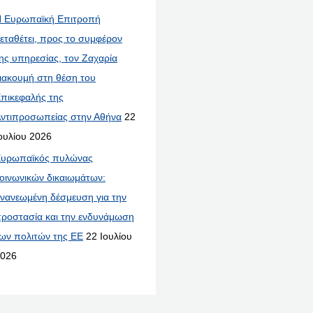
 Ευρωπαϊκή Επιτροπή
εταθέτει, προς το συμφέρον
ης υπηρεσίας, τον Ζαχαρία
ιακουμή στη θέση του
πικεφαλής της
ντιπροσωπείας στην Αθήνα
22
ουλίου 2026
υρωπαϊκός πυλώνας
οινωνικών δικαιωμάτων:
νανεωμένη δέσμευση για την
ροστασία και την ενδυνάμωση
ων πολιτών της ΕΕ
22 Ιουλίου
026