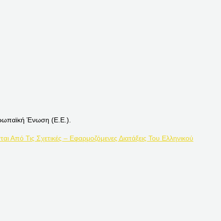
ρωπαϊκή Ένωση (Ε.Ε.).
ται Από Τις Σχετικές – Εφαρμοζόμενες Διατάξεις Του Ελληνικού