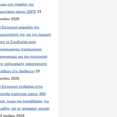
υρώ στο πλαίσιο του
μυντικού μέσου SAFE
23
ουλίου 2026
 Επιτροπή εκφράζει την
κανοποίησή της για την έγκριση
πό το Συμβούλιο ενός
νανεωμένου προσωρινού
ανονισμού για τον εντοπισμό
ης σεξουαλικής κακοποίησης
αιδιών στο διαδίκτυο
23
ουλίου 2026
 Επιτροπή επιβάλλει στην
oogle πρόστιμα ύψους 890
κατ. ευρώ για παραβιάσεις της
ράξης για τις ψηφιακές αγορές
3 Ιουλίου 2026