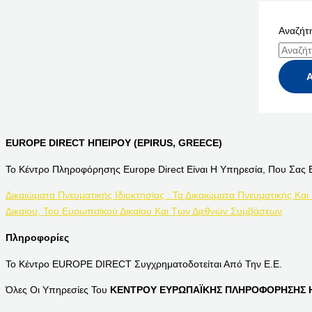
Αναζήτη
EUROPE DIRECT ΗΠΕΙΡΟΥ (EPIRUS, GREECE)
Το Κέντρο Πληροφόρησης Europe Direct Είναι Η Υπηρεσία, Που Σας 
Δικαιώματα Πνευματικής Ιδιοκτησίας : Τα Δικαιώματα Πνευματικής Και
Δικαίου, Του Ευρωπαϊκού Δικαίου Και Των Διεθνών Συμβάσεων
Πληροφορίες
Το Κέντρο EUROPE DIRECT Συγχρηματοδοτείται Από Την Ε.Ε.
Όλες Οι Υπηρεσίες Του
ΚΕΝΤΡΟΥ ΕΥΡΩΠΑΪΚΗΣ ΠΛΗΡΟΦΟΡΗΣΗΣ Η