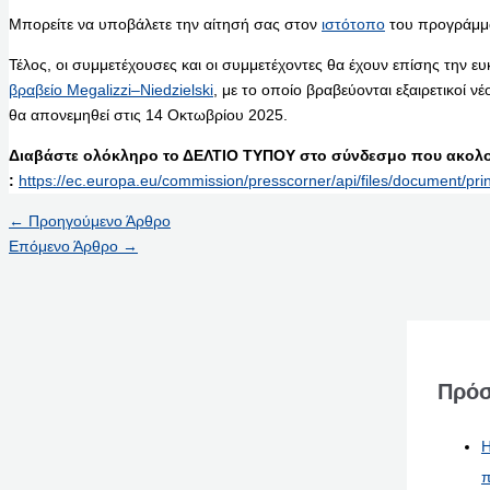
Μπορείτε να υποβάλετε την αίτησή σας στον
ιστότοπο
του προγράμμ
Τέλος, οι συμμετέχουσες και οι συμμετέχοντες θα έχουν επίσης την ευ
βραβείο Megalizzi–Niedzielski
, με το οποίο βραβεύονται εξαιρετικοί νέ
θα απονεμηθεί στις 14 Οκτωβρίου 2025.
Διαβάστε ολόκληρο το ΔΕΛΤΙΟ ΤΥΠΟΥ στο σύνδεσμο που ακολο
:
https://ec.europa.eu/commission/presscorner/api/files/document/
←
Προηγούμενο Άρθρο
Επόμενο Άρθρο
→
Πρόσ
Η
π