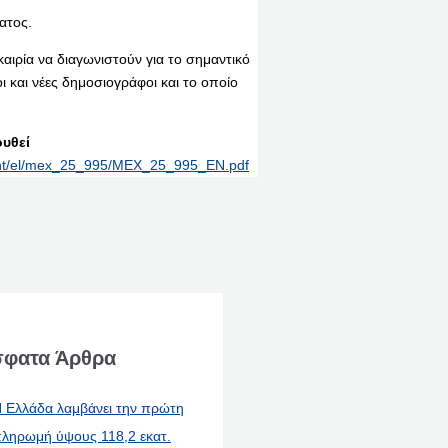
ατος.
καιρία να διαγωνιστούν για το σημαντικό
οι και νέες δημοσιογράφοι και το οποίο
υθεί
print/el/mex_25_995/MEX_25_995_EN.pdf
φατα Άρθρα
 Ελλάδα λαμβάνει την πρώτη
ληρωμή ύψους 118,2 εκατ.