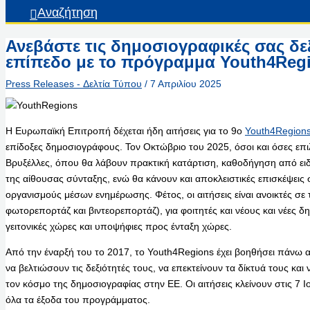
Αναζήτηση
Ανεβάστε τις δημοσιογραφικές σας δε
επίπεδο με το πρόγραμμα Youth4Reg
Press Releases - Δελτία Τύπου
/
7 Απριλίου 2025
Η Ευρωπαϊκή Επιτροπή δέχεται ήδη αιτήσεις για το 9ο
Youth4Region
επίδοξες δημοσιογράφους. Τον Οκτώβριο του 2025, όσοι και όσες επ
Βρυξέλλες, όπου θα λάβουν πρακτική κατάρτιση, καθοδήγηση από ειδ
της αίθουσας σύνταξης, ενώ θα κάνουν και αποκλειστικές επισκέψεις 
οργανισμούς μέσων ενημέρωσης. Φέτος, οι αιτήσεις είναι ανοικτές σε 
φωτορεπορτάζ και βιντεορεπορτάζ), για φοιτητές και νέους και νέες 
γειτονικές χώρες και υποψήφιες προς ένταξη χώρες.
Από την έναρξή του το 2017, το Youth4Regions έχει βοηθήσει πάνω 
να βελτιώσουν τις δεξιότητές τους, να επεκτείνουν τα δίκτυά τους κα
τον κόσμο της δημοσιογραφίας στην ΕΕ. Οι αιτήσεις κλείνουν στις 7 
όλα τα έξοδα του προγράμματος.