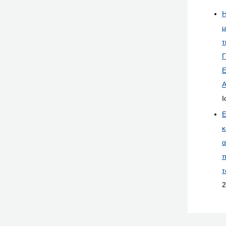
Η
μ
τ
Γ
Ε
Α
Ι
Ε
κ
α
π
τ
2