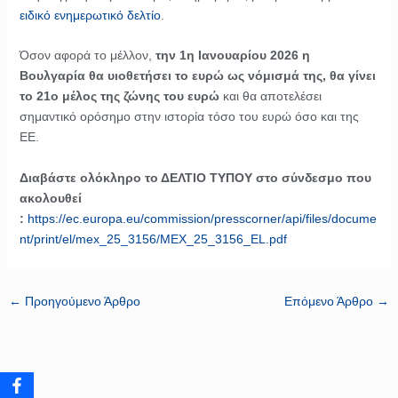
ειδικό ενημερωτικό δελτίο
.
Όσον αφορά το μέλλον,
την 1η Ιανουαρίου 2026 η
Βουλγαρία θα υιοθετήσει το ευρώ ως νόμισμά της, θα γίνει
το 21ο μέλος της ζώνης του ευρώ
και θα αποτελέσει
σημαντικό ορόσημο στην ιστορία τόσο του ευρώ όσο και της
ΕΕ.
Διαβάστε ολόκληρο το ΔΕΛΤΙΟ ΤΥΠΟΥ στο σύνδεσμο που
ακολουθεί
:
https://ec.europa.eu/commission/presscorner/api/files/docume
nt/print/el/mex_25_3156/MEX_25_3156_EL.pdf
←
Προηγούμενο Άρθρο
Επόμενο Άρθρο
→