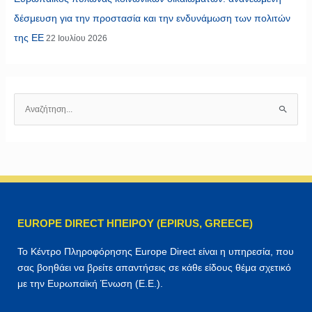
δέσμευση για την προστασία και την ενδυνάμωση των πολιτών
της ΕΕ
22 Ιουλίου 2026
Α
ν
α
ζ
ή
τ
η
EUROPE DIRECT ΗΠΕΙΡΟΥ (EPIRUS, GREECE)
σ
η
Το Κέντρο Πληροφόρησης Europe Direct είναι η υπηρεσία, που
γ
σας βοηθάει να βρείτε απαντήσεις σε κάθε είδους θέμα σχετικό
ι
με την Ευρωπαϊκή Ένωση (Ε.Ε.).
α