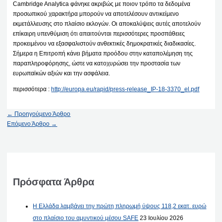
Cambridge Analytica φάνηκε ακριβώς με ποιον τρόπο τα δεδομένα
προσωπικού χαρακτήρα μπορούν να αποτελέσουν αντικείμενο
εκμετάλλευσης στο πλαίσιο εκλογών. Οι αποκαλύψεις αυτές αποτελούν
επίκαιρη υπενθύμιση ότι απαιτούνται περισσότερες προσπάθειες
προκειμένου να εξασφαλιστούν ανθεκτικές δημοκρατικές διαδικασίες.
Σήμερα η Επιτροπή κάνει βήματα προόδου στην καταπολέμηση της
παραπληροφόρησης, ώστε να κατοχυρώσει την προστασία των
ευρωπαϊκών αξιών και την ασφάλεια.
περισσότερα :
http://europa.eu/rapid/press-release_IP-18-3370_el.pdf
←
Προηγούμενο Άρθρο
Επόμενο Άρθρο
→
Πρόσφατα Άρθρα
Η Ελλάδα λαμβάνει την πρώτη πληρωμή ύψους 118,2 εκατ. ευρώ
στο πλαίσιο του αμυντικού μέσου SAFE
23 Ιουλίου 2026