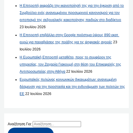
Η Επιτροπή εκφράζει την ικανοποίησή της για την έγκριση από το
Συμβούλιο ενός ανανεωμένου προσωρινού κανονισμού για τον
εντοπισμό της σεξουαλικής κακοποίησης παιδιών στο διαδίκτυο
23 Ιουλίου 2026
Η Επιτροπή επιβάλλει στην Google πρόστιμα ύψους 890 εκατ.
ευρώ για παραβιάσεις της πράξης για τις ψηφιακές αγορές
23
Ιουλίου 2026
Η Ευρωπαϊκή Επιτροπή μεταθέτει, προς το συμφέρον της
υπηρεσίας, τον Ζαχαρία Γιακουμή στη θέση του Επικεφαλής της
Αντιπροσωπείας στην Αθήνα
22 Ιουλίου 2026
Ευρωπαϊκός πυλώνας κοινωνικών δικαιωμάτων: ανανεωμένη
δέσμευση για την προστασία και την ενδυνάμωση των πολιτών της
ΕΕ
22 Ιουλίου 2026
Αναζήτηση Για: