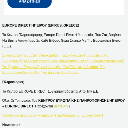
EUROPE DIRECT ΗΠΕΙΡΟΥ (EPIRUS, GREECE)
Το Κέντρο Πληροφόρησης Europe Direct Είναι Η Υπηρεσία, Που Σας Βοηθάει
Να Βρείτε Απαντήσεις Σε Κάθε Είδους Θέμα Σχετικό Με Την Ευρωπαϊκή Ένωση
(Ε.Ε.).
Δικαιώματα Πνευματικής Ιδιοκτησίας : Τα Δικαιώματα Πνευματικής Και
Βιομηχανικής Ιδιοκτησίας Αυτού Του Διαδικτυακού Τόπου, Προστατεύονται Από
Τις Σχετικές – Εφαρμοζόμενες Διατάξεις Του Ελληνικού Δικαίου, Του
Ευρωπαϊκού Δικαίου Και Των Διεθνών Συμβάσεων
Πληροφορίες
Το Κέντρο EUROPE DIRECT Συγχρηματοδοτείται Από Την Ε.Ε.
Όλες Οι Υπηρεσίες Του
ΚΕΝΤΡΟΥ ΕΥΡΩΠΑΪΚΗΣ ΠΛΗΡΟΦΟΡΗΣΗΣ ΗΠΕΙΡΟΥ
– EUROPE DIRECT
Παρέχονται
ΔΩΡΕΑΝ
!
Προστασία Δεδομένων — Δήλωση Περί Απορρήτου Europe Direct
Newsletter