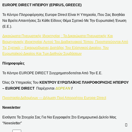
EUROPE DIRECT ΗΠΕΙΡΟΥ (EPIRUS, GREECE)
Το Κέντρο Πληροφόρησης Europe Direct Είναι Η Υπηρεσία, Που Σας Βοηθάει
Να Βρείτε Απαντήσεις Σε Κάθε Είδους Θέμα Σχετικό Με Την Ευρωπαϊκή Ένωση
(Ε.Ε.).
Δικαιώματα Πνευματικής Ιδιοκτησίας : Τα Δικαιώματα Πνευματικής Και
Βιομηχανικής Ιδιοκτησίας Αυτού Του Διαδικτυακού Τόπου, Προστατεύονται Από
Τις Σχετικές – Εφαρμοζόμενες Διατάξεις Του Ελληνικού Δικαίου, Του
Ευρωπαϊκού Δικαίου Και Των Διεθνών Συμβάσεων
Πληροφορίες
Το Κέντρο EUROPE DIRECT Συγχρηματοδοτείται Από Την Ε.Ε.
Όλες Οι Υπηρεσίες Του
ΚΕΝΤΡΟΥ ΕΥΡΩΠΑΪΚΗΣ ΠΛΗΡΟΦΟΡΗΣΗΣ ΗΠΕΙΡΟΥ
– EUROPE DIRECT
Παρέχονται
ΔΩΡΕΑΝ
!
Προστασία Δεδομένων — Δήλωση Περί Απορρήτου Europe Direct
Newsletter
Εισάγετε Τα Στοιχεία Σας Για Να Εγγραφείτε Στο Ενημερωτικό Δελτίο Μας
“Newsletter”