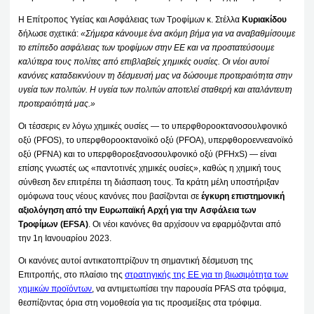
Η Επίτροπος Υγείας και Ασφάλειας των Τροφίμων κ. Στέλλα
Κυριακίδου
δήλωσε σχετικά:
«Σήμερα κάνουμε ένα ακόμη βήμα για να αναβαθμίσουμε
το επίπεδο ασφάλειας των τροφίμων στην ΕΕ και να προστατεύσουμε
καλύτερα τους πολίτες από επιβλαβείς χημικές ουσίες. Οι νέοι αυτοί
κανόνες καταδεικνύουν τη δέσμευσή μας να δώσουμε προτεραιότητα στην
υγεία των πολιτών. Η υγεία των πολιτών αποτελεί σταθερή και αταλάντευτη
προτεραιότητά μας.»
Οι τέσσερις εν λόγω χημικές ουσίες — το υπερφθοροοκτανοσουλφονικό
οξύ (PFOS), το υπερφθοροοκτανοϊκό οξύ (PFOA), υπερφθοροεννεανοϊκό
οξύ (PFNA) και το υπερφθοροεξανοσουλφονικό οξύ (PFHxS) — είναι
επίσης γνωστές ως «παντοτινές χημικές ουσίες», καθώς η χημική τους
σύνθεση δεν επιτρέπει τη διάσπαση τους. Τα κράτη μέλη υποστήριξαν
ομόφωνα τους νέους κανόνες που βασίζονται σε
έγκυρη επιστημονική
αξιολόγηση από την
Ευρωπαϊκή Αρχή για την Ασφάλεια των
Τροφίμων (
EFSA)
. Οι νέοι κανόνες θα αρχίσουν να εφαρμόζονται από
την 1η Ιανουαρίου 2023.
Οι κανόνες αυτοί αντικατοπτρίζουν τη σημαντική δέσμευση της
Επιτροπής, στο πλαίσιο της
στρατηγικής της ΕΕ για τη βιωσιμότητα των
χημικών προϊόντων
, να αντιμετωπίσει την παρουσία PFAS στα τρόφιμα,
θεσπίζοντας όρια στη νομοθεσία για τις προσμείξεις στα τρόφιμα.