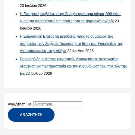
23 Ιουλίου 2026
Η Επιτροπή επιβάλλει στην Google πρόστιμα ύψους 890 εκατ.
ευρώ για παραβιάσεις της πράξης για τις ψηφιακές αγορές
23
Ιουλίου 2026
Η Ευρωπαϊκή Επιτροπή μεταθέτει, προς το συμφέρον της
υπηρεσίας, τον Ζαχαρία Γιακουμή στη θέση του Επικεφαλής της
Αντιπροσωπείας στην Αθήνα
22 Ιουλίου 2026
Ευρωπαϊκός πυλώνας κοινωνικών δικαιωμάτων: ανανεωμένη
δέσμευση για την προστασία και την ενδυνάμωση των πολιτών της
ΕΕ
22 Ιουλίου 2026
Αναζήτηση Για: