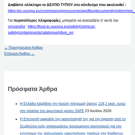
Διαβάστε ολόκληρο το ΔΕΛΤΙΟ ΤΥΠΟΥ στο σύνδεσμο που ακολουθεί :
https://ec.europa.eu/commission/presscorner/api/files/document/print/en
Για
περισσότερες πληροφορίες
, μπορείτε να ανατρέξετε σ’ αυτή την
ιστοσελίδα
:
https://food.ec.europa.eu/safety/chemical-
safety/contaminants/catalogue/pfass_en
←
Προηγούμενο Άρθρο
Επόμενο Άρθρο
→
Πρόσφατα Άρθρα
Η Ελλάδα λαμβάνει την πρώτη πληρωμή ύψους 118,2 εκατ. ευρώ
στο πλαίσιο του αμυντικού μέσου SAFE
23 Ιουλίου 2026
Η Επιτροπή εκφράζει την ικανοποίησή της για την έγκριση από το
Συμβούλιο ενός ανανεωμένου προσωρινού κανονισμού για τον
εντοπισμό της σεξουαλικής κακοποίησης παιδιών στο διαδίκτυο