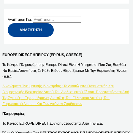
Αναζήτηση Για:
EUROPE DIRECT ΗΠΕΙΡΟΥ (EPIRUS, GREECE)
Το Κέντρο Πληροφόρησης Europe Direct Είναι Η Υπηρεσία, Που Σας Βοηθάει
Να Βρείτε Απαντήσεις Σε Κάθε Είδους Θέμα Σχετικό Με Την Ευρωπαϊκή Ένωση
(Ε.Ε.).
Δικαιώματα Πνευματικής Ιδιοκτησίας : Τα Δικαιώματα Πνευματικής Και
Βιομηχανικής Ιδιοκτησίας Αυτού Του Διαδικτυακού Τόπου, Προστατεύονται Από
Τις Σχετικές – Εφαρμοζόμενες Διατάξεις Του Ελληνικού Δικαίου, Του
Ευρωπαϊκού Δικαίου Και Των Διεθνών Συμβάσεων
Πληροφορίες
Το Κέντρο EUROPE DIRECT Συγχρηματοδοτείται Από Την Ε.Ε.
Όλες Οι Υπηρεσίες Του
ΚΕΝΤΡΟΥ ΕΥΡΩΠΑΪΚΗΣ ΠΛΗΡΟΦΟΡΗΣΗΣ ΗΠΕΙΡΟΥ