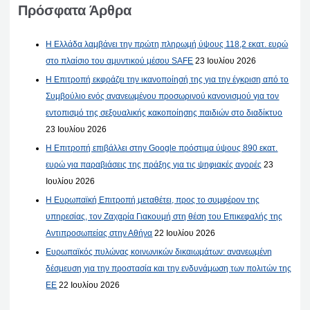
Πρόσφατα Άρθρα
Η Ελλάδα λαμβάνει την πρώτη πληρωμή ύψους 118,2 εκατ. ευρώ
στο πλαίσιο του αμυντικού μέσου SAFE
23 Ιουλίου 2026
Η Επιτροπή εκφράζει την ικανοποίησή της για την έγκριση από το
Συμβούλιο ενός ανανεωμένου προσωρινού κανονισμού για τον
εντοπισμό της σεξουαλικής κακοποίησης παιδιών στο διαδίκτυο
23 Ιουλίου 2026
Η Επιτροπή επιβάλλει στην Google πρόστιμα ύψους 890 εκατ.
ευρώ για παραβιάσεις της πράξης για τις ψηφιακές αγορές
23
Ιουλίου 2026
Η Ευρωπαϊκή Επιτροπή μεταθέτει, προς το συμφέρον της
υπηρεσίας, τον Ζαχαρία Γιακουμή στη θέση του Επικεφαλής της
Αντιπροσωπείας στην Αθήνα
22 Ιουλίου 2026
Ευρωπαϊκός πυλώνας κοινωνικών δικαιωμάτων: ανανεωμένη
δέσμευση για την προστασία και την ενδυνάμωση των πολιτών της
ΕΕ
22 Ιουλίου 2026