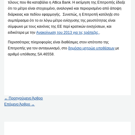
τέλους που θα καταβάλει η Attica Bank. Η εκτίμηση της Επιτροπής έδειξε
ότι το μέτρο είναι στοχευμένο, αναλογικό και περιορισμένο από άποψη
διάρκειας και πεδίου εφαρμογής. Συνεπώς, η Επιτροπή κατέληξε στο
συμπέρασμα ότι το εν λόγω μέτρο ενίσχυσης της ρευστότητας είναι
σύμφωνο με τους κανόνες της ΕΕ περί κρατικών ενισχύσεων, και
ειδικότερα με την
Ανακοίνωση του 2013 για τις τράπεζες.
.
Περισσότερες πληροφορίες είναι διαθέσιμες στον ιστότοπο της
Επιτροπής για τον ανταγωνισμό, στο
δημόσιο μητρώο υποθέσεων
με
αριθμό υπόθεσης SA.46558.
←
Προηγούμενο Άρθρο
Επόμενο Άρθρο
→