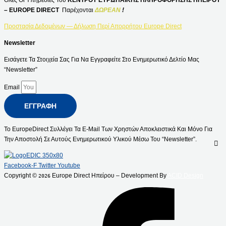
– EUROPE DIRECT
Παρέχονται
ΔΩΡΕΑΝ
!
Προστασία Δεδομένων — Δήλωση Περί Απορρήτου Europe Direct
Newsletter
Εισάγετε Τα Στοιχεία Σας Για Να Εγγραφείτε Στο Ενημερωτικό Δελτίο Μας
“Newsletter”
Email
ΕΓΓΡΑΦΉ
Το EuropeDirect Συλλέγει Τα E-Mail Των Χρηστών Αποκλειστικά Και Μόνο Για
Την Αποστολή Σε Αυτούς Ενημερωτικού Υλικού Μέσω Του “Newsletter”.
Facebook-F
Twitter
Youtube
Copyright ©
Europe Direct Ηπείρου – Development By
ACID Design
2026