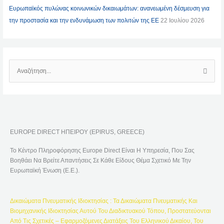
Ευρωπαϊκός πυλώνας κοινωνικών δικαιωμάτων: ανανεωμένη δέσμευση για
την προστασία και την ενδυνάμωση των πολιτών της ΕΕ
22 Ιουλίου 2026
Α
Ν
Α
Ζ
Ή
EUROPE DIRECT ΗΠΕΙΡΟΥ (EPIRUS, GREECE)
Τ
Η
Το Κέντρο Πληροφόρησης Europe Direct Είναι Η Υπηρεσία, Που Σας
Σ
Βοηθάει Να Βρείτε Απαντήσεις Σε Κάθε Είδους Θέμα Σχετικό Με Την
Η
Ευρωπαϊκή Ένωση (Ε.Ε.).
Γ
Ι
Δικαιώματα Πνευματικής Ιδιοκτησίας : Τα Δικαιώματα Πνευματικής Και
Α
Βιομηχανικής Ιδιοκτησίας Αυτού Του Διαδικτυακού Τόπου, Προστατεύονται
:
Από Τις Σχετικές – Εφαρμοζόμενες Διατάξεις Του Ελληνικού Δικαίου, Του