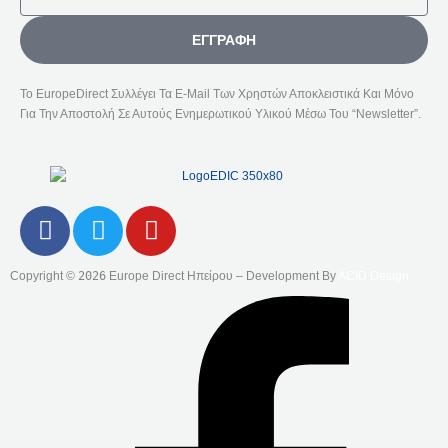
ΕΓΓΡΑΦΉ
Το EuropeDirect Συλλέγει Τα E-Mail Των Χρηστών Αποκλειστικά Και Μόνο
Για Την Αποστολή Σε Αυτούς Ενημερωτικού Υλικού Μέσω Του “Newsletter”.
F
T
Y
A
W
O
C
I
U
Copyright ©
2026
Europe Direct Ηπείρου – Development By
ACID Design
E
T
T
B
T
U
O
E
B
O
R
E
K
-
F