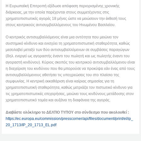
Η Ευρωπαϊκή Επιτροπή εξέδωσε απόφαση περιορισμένης χρονικής
διάρκειας, με την οποία παρέχονται στους συμμετέχοντες στις
χρηματοπιστωτικές αγορές 18 μήνες ώστε να μειώσουν την έκθεσή τους
στους κεντρικούς αντισυμβαλλόμενους του Ηνωμένου Βασιλείου.
Ο κεντρικός αντισυμβαλλόμενος είναι μια οντότητα που μειώνει τον
συστημικό κίνδυνο και ενισχύει τη χρηματοπιστωτική σταθερότητα, καθώς
μεσολαβεί μεταξύ των δύο αντισυμβαλλόμενων σε συμβάσεις παραγώγων
(δηλ. ενεργεί ως αγοραστής έναντι του πωλητή και ως πωλητής έναντι του
αγοραστή κινδύνου). Κύριος σκοπός του κεντρικού αντισυμβαλλόμενου είναι
η διαχείριση του κινδύνου που θα μπορούσε να προκύψει εάν ένας από τους
αντισυμβαλλόμενους αθετήσει τις υποχρεώσεις του στο πλαίσιο της
συμφωνίας. Η κεντρική εκκαθάριση είναι καίριας σημασίας για τη
χρηματοπιστωτική σταθερότητα, καθώς μετριάζει τον πιστωτικό κίνδυνο για
τις χρηματοπιστωτικές επιχειρήσεις, μειώνει τους κινδύνους μετάδοσης στον
χρηματοπιστωτικό τομέα και αυξάνει τη διαφάνεια της αγοράς.
Διαβάστε ολόκληρο το ΔΕΛΤΙΟ ΤΥΠΟΥ στο σύνδεσμο που ακολουθεί :
https://ec.europa.eu/commission/presscorner/api/files/document/print/el/ip_
20_1713/IP_20_1713_EL.pdf