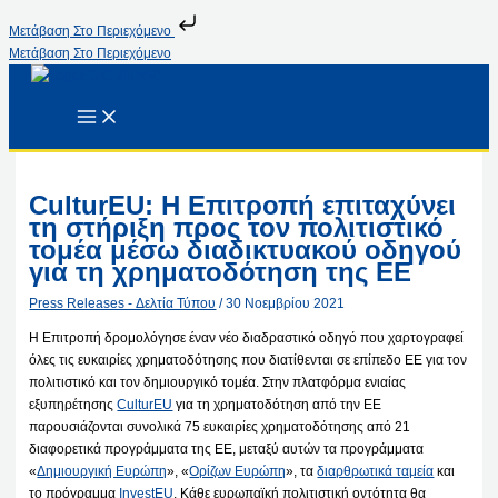
Μετάβαση Στο Περιεχόμενο
Μετάβαση Στο Περιεχόμενο
CulturEU: Η Επιτροπή επιταχύνει
τη στήριξη προς τον πολιτιστικό
τομέα μέσω διαδικτυακού οδηγού
για τη χρηματοδότηση της ΕΕ
Press Releases - Δελτία Τύπου
/
30 Νοεμβρίου 2021
Η Επιτροπή δρομολόγησε έναν νέο διαδραστικό οδηγό που χαρτογραφεί
όλες τις ευκαιρίες χρηματοδότησης που διατίθενται σε επίπεδο ΕΕ για τον
πολιτιστικό και τον δημιουργικό τομέα. Στην πλατφόρμα ενιαίας
εξυπηρέτησης
CulturEU
για τη χρηματοδότηση από την ΕΕ
παρουσιάζονται συνολικά 75 ευκαιρίες χρηματοδότησης από 21
διαφορετικά προγράμματα της ΕΕ, μεταξύ αυτών τα προγράμματα
«
Δημιουργική Ευρώπη
», «
Ορίζων Ευρώπη
», τα
διαρθρωτικά ταμεία
και
το πρόγραμμα
InvestEU
. Κάθε ευρωπαϊκή πολιτιστική οντότητα θα