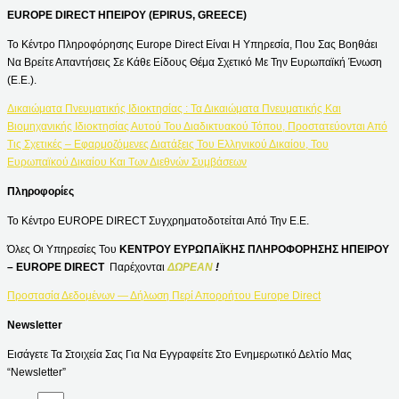
EUROPE DIRECT ΗΠΕΙΡΟΥ (EPIRUS, GREECE)
Το Κέντρο Πληροφόρησης Europe Direct Είναι Η Υπηρεσία, Που Σας Βοηθάει
Να Βρείτε Απαντήσεις Σε Κάθε Είδους Θέμα Σχετικό Με Την Ευρωπαϊκή Ένωση
(Ε.Ε.).
Δικαιώματα Πνευματικής Ιδιοκτησίας : Τα Δικαιώματα Πνευματικής Και
Βιομηχανικής Ιδιοκτησίας Αυτού Του Διαδικτυακού Τόπου, Προστατεύονται Από
Τις Σχετικές – Εφαρμοζόμενες Διατάξεις Του Ελληνικού Δικαίου, Του
Ευρωπαϊκού Δικαίου Και Των Διεθνών Συμβάσεων
Πληροφορίες
Το Κέντρο EUROPE DIRECT Συγχρηματοδοτείται Από Την Ε.Ε.
Όλες Οι Υπηρεσίες Του
ΚΕΝΤΡΟΥ ΕΥΡΩΠΑΪΚΗΣ ΠΛΗΡΟΦΟΡΗΣΗΣ ΗΠΕΙΡΟΥ
– EUROPE DIRECT
Παρέχονται
ΔΩΡΕΑΝ
!
Προστασία Δεδομένων — Δήλωση Περί Απορρήτου Europe Direct
Newsletter
Εισάγετε Τα Στοιχεία Σας Για Να Εγγραφείτε Στο Ενημερωτικό Δελτίο Μας
“Newsletter”