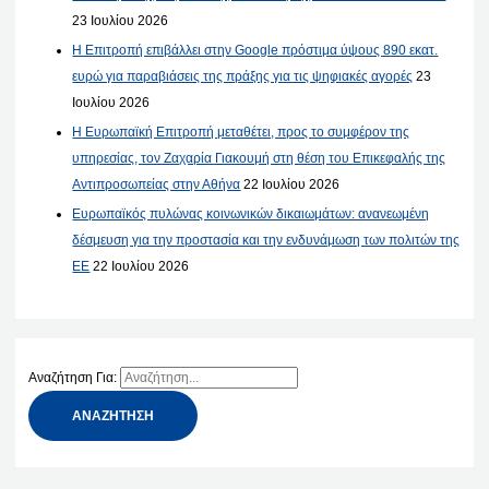
23 Ιουλίου 2026
Η Επιτροπή επιβάλλει στην Google πρόστιμα ύψους 890 εκατ.
ευρώ για παραβιάσεις της πράξης για τις ψηφιακές αγορές
23
Ιουλίου 2026
Η Ευρωπαϊκή Επιτροπή μεταθέτει, προς το συμφέρον της
υπηρεσίας, τον Ζαχαρία Γιακουμή στη θέση του Επικεφαλής της
Αντιπροσωπείας στην Αθήνα
22 Ιουλίου 2026
Ευρωπαϊκός πυλώνας κοινωνικών δικαιωμάτων: ανανεωμένη
δέσμευση για την προστασία και την ενδυνάμωση των πολιτών της
ΕΕ
22 Ιουλίου 2026
Αναζήτηση Για: