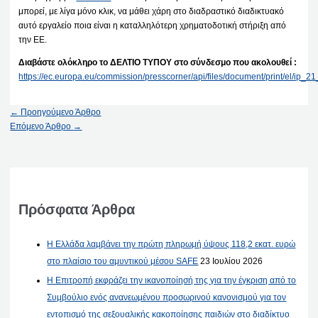
μπορεί, με λίγα μόνο κλικ, να μάθει χάρη στο διαδραστικό διαδικτυακό
αυτό εργαλείο ποια είναι η καταλληλότερη χρηματοδοτική στήριξη από
την ΕΕ.
Διαβάστε ολόκληρο το ΔΕΛΤΙΟ ΤΥΠΟΥ στο σύνδεσμο που ακολουθεί :
https://ec.europa.eu/commission/presscorner/api/files/document/print/el/ip
←
Προηγούμενο Άρθρο
Επόμενο Άρθρο
→
Πρόσφατα Άρθρα
Η Ελλάδα λαμβάνει την πρώτη πληρωμή ύψους 118,2 εκατ. ευρώ
στο πλαίσιο του αμυντικού μέσου SAFE
23 Ιουλίου 2026
Η Επιτροπή εκφράζει την ικανοποίησή της για την έγκριση από το
Συμβούλιο ενός ανανεωμένου προσωρινού κανονισμού για τον
εντοπισμό της σεξουαλικής κακοποίησης παιδιών στο διαδίκτυο