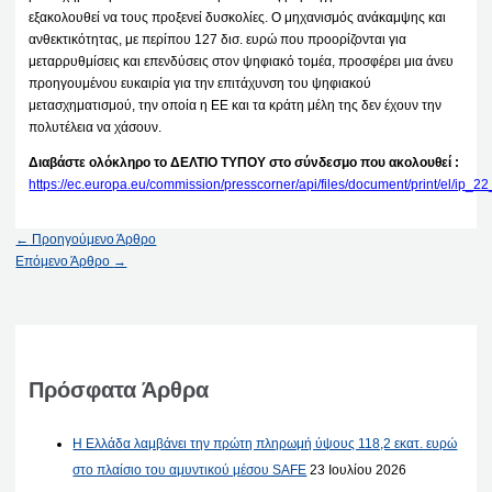
εξακολουθεί να τους προξενεί δυσκολίες. Ο μηχανισμός ανάκαμψης και
ανθεκτικότητας, με περίπου 127 δισ. ευρώ που προορίζονται για
μεταρρυθμίσεις και επενδύσεις στον ψηφιακό τομέα, προσφέρει μια άνευ
προηγουμένου ευκαιρία για την επιτάχυνση του ψηφιακού
μετασχηματισμού, την οποία η ΕΕ και τα κράτη μέλη της δεν έχουν την
πολυτέλεια να χάσουν.
Διαβάστε ολόκληρο το ΔΕΛΤΙΟ ΤΥΠΟΥ στο σύνδεσμο που ακολουθεί :
https://ec.europa.eu/commission/presscorner/api/files/document/print/el/ip
←
Προηγούμενο Άρθρο
Επόμενο Άρθρο
→
Πρόσφατα Άρθρα
Η Ελλάδα λαμβάνει την πρώτη πληρωμή ύψους 118,2 εκατ. ευρώ
στο πλαίσιο του αμυντικού μέσου SAFE
23 Ιουλίου 2026