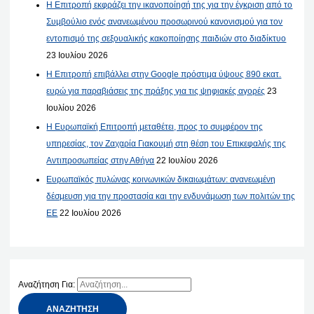
Η Επιτροπή εκφράζει την ικανοποίησή της για την έγκριση από το
Συμβούλιο ενός ανανεωμένου προσωρινού κανονισμού για τον
εντοπισμό της σεξουαλικής κακοποίησης παιδιών στο διαδίκτυο
23 Ιουλίου 2026
Η Επιτροπή επιβάλλει στην Google πρόστιμα ύψους 890 εκατ.
ευρώ για παραβιάσεις της πράξης για τις ψηφιακές αγορές
23
Ιουλίου 2026
Η Ευρωπαϊκή Επιτροπή μεταθέτει, προς το συμφέρον της
υπηρεσίας, τον Ζαχαρία Γιακουμή στη θέση του Επικεφαλής της
Αντιπροσωπείας στην Αθήνα
22 Ιουλίου 2026
Ευρωπαϊκός πυλώνας κοινωνικών δικαιωμάτων: ανανεωμένη
δέσμευση για την προστασία και την ενδυνάμωση των πολιτών της
ΕΕ
22 Ιουλίου 2026
Αναζήτηση Για: