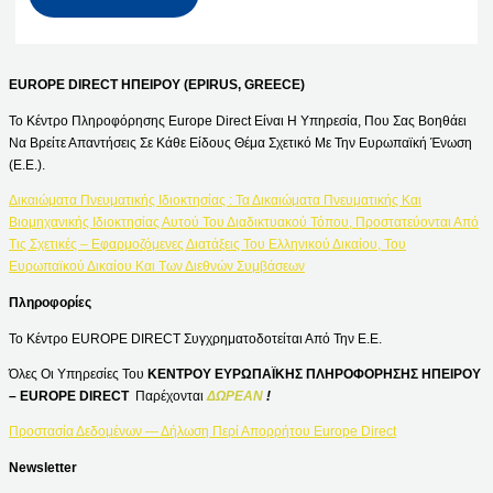
EUROPE DIRECT ΗΠΕΙΡΟΥ (EPIRUS, GREECE)
Το Κέντρο Πληροφόρησης Europe Direct Είναι Η Υπηρεσία, Που Σας Βοηθάει
Να Βρείτε Απαντήσεις Σε Κάθε Είδους Θέμα Σχετικό Με Την Ευρωπαϊκή Ένωση
(Ε.Ε.).
Δικαιώματα Πνευματικής Ιδιοκτησίας : Τα Δικαιώματα Πνευματικής Και
Βιομηχανικής Ιδιοκτησίας Αυτού Του Διαδικτυακού Τόπου, Προστατεύονται Από
Τις Σχετικές – Εφαρμοζόμενες Διατάξεις Του Ελληνικού Δικαίου, Του
Ευρωπαϊκού Δικαίου Και Των Διεθνών Συμβάσεων
Πληροφορίες
Το Κέντρο EUROPE DIRECT Συγχρηματοδοτείται Από Την Ε.Ε.
Όλες Οι Υπηρεσίες Του
ΚΕΝΤΡΟΥ ΕΥΡΩΠΑΪΚΗΣ ΠΛΗΡΟΦΟΡΗΣΗΣ ΗΠΕΙΡΟΥ
– EUROPE DIRECT
Παρέχονται
ΔΩΡΕΑΝ
!
Προστασία Δεδομένων — Δήλωση Περί Απορρήτου Europe Direct
Newsletter