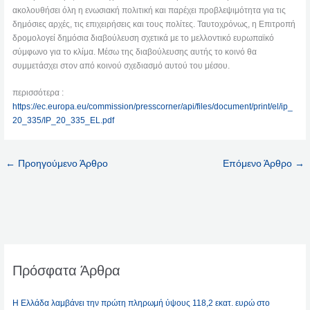
ακολουθήσει όλη η ενωσιακή πολιτική και παρέχει προβλεψιμότητα για τις
δημόσιες αρχές, τις επιχειρήσεις και τους πολίτες. Ταυτοχρόνως, η Επιτροπή
δρομολογεί δημόσια διαβούλευση σχετικά με το μελλοντικό ευρωπαϊκό
σύμφωνο για το κλίμα. Μέσω της διαβούλευσης αυτής το κοινό θα
συμμετάσχει στον από κοινού σχεδιασμό αυτού του μέσου.
περισσότερα :
https://ec.europa.eu/commission/presscorner/api/files/document/print/el/ip_
20_335/IP_20_335_EL.pdf
←
Προηγούμενο Άρθρο
Επόμενο Άρθρο
→
Πρόσφατα Άρθρα
Η Ελλάδα λαμβάνει την πρώτη πληρωμή ύψους 118,2 εκατ. ευρώ στο