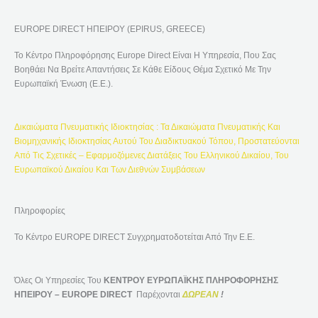
Ή
EUROPE DIRECT ΗΠΕΙΡΟΥ (EPIRUS, GREECE)
Τ
Η
Το Κέντρο Πληροφόρησης Europe Direct Είναι Η Υπηρεσία, Που Σας
Σ
Βοηθάει Να Βρείτε Απαντήσεις Σε Κάθε Είδους Θέμα Σχετικό Με Την
Η
Ευρωπαϊκή Ένωση (Ε.Ε.).
Γ
Ι
Δικαιώματα Πνευματικής Ιδιοκτησίας : Τα Δικαιώματα Πνευματικής Και
Α
Βιομηχανικής Ιδιοκτησίας Αυτού Του Διαδικτυακού Τόπου, Προστατεύονται
:
Από Τις Σχετικές – Εφαρμοζόμενες Διατάξεις Του Ελληνικού Δικαίου, Του
Ευρωπαϊκού Δικαίου Και Των Διεθνών Συμβάσεων
Πληροφορίες
Το Κέντρο EUROPE DIRECT Συγχρηματοδοτείται Από Την Ε.Ε.
Όλες Οι Υπηρεσίες Του
ΚΕΝΤΡΟΥ ΕΥΡΩΠΑΪΚΗΣ ΠΛΗΡΟΦΟΡΗΣΗΣ
ΗΠΕΙΡΟΥ – EUROPE DIRECT
Παρέχονται
ΔΩΡΕΑΝ
!