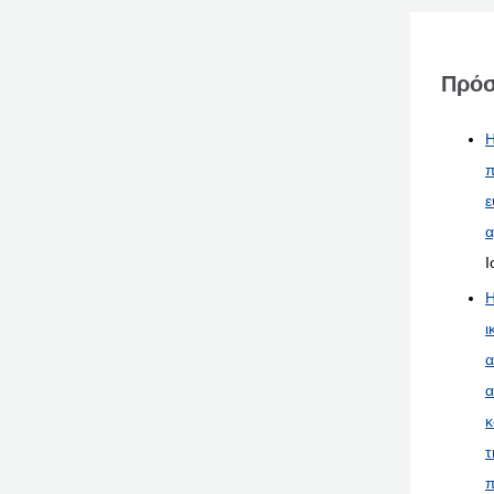
Πρόσ
Η
π
ε
α
Ι
Η
ι
α
α
κ
τ
π