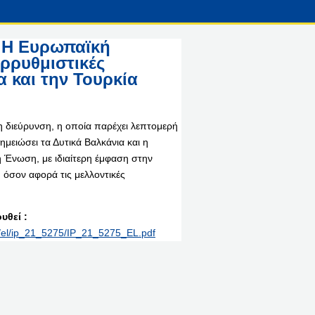
: Η Ευρωπαϊκή
αρρυθμιστικές
α και την Τουρκία
η διεύρυνση, η οποία παρέχει λεπτομερή
μειώσει τα Δυτικά Βαλκάνια και η
 Ένωση, με ιδιαίτερη έμφαση στην
όσον αφορά τις μελλοντικές
υθεί :
nt/el/ip_21_5275/IP_21_5275_EL.pdf