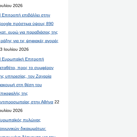
ουλίου 2026
 Επιτροπή επιβάλλει στην
oogle πρόστιμα ύψους 890
κατ. ευρώ για παραβιάσεις της
ράξης για τις ψηφιακές αγορές
3 Ιουλίου 2026
 Ευρωπαϊκή Επιτροπή
εταθέτει, προς το συμφέρον
ης υπηρεσίας, τον Ζαχαρία
ιακουμή στη θέση του
πικεφαλής της
ντιπροσωπείας στην Αθήνα
22
ουλίου 2026
υρωπαϊκός πυλώνας
οινωνικών δικαιωμάτων: