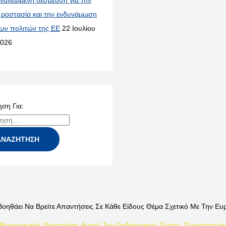
νανεωμένη δέσμευση για την
ροστασία και την ενδυνάμωση
ων πολιτών της ΕΕ
22 Ιουλίου
026
ση Για:
Βοηθάει Να Βρείτε Απαντήσεις Σε Κάθε Είδους Θέμα Σχετικό Με Την Ευ
 Βιομηχανικής Ιδιοκτησίας Αυτού Του Διαδικτυακού Τόπου, Προστατεύον