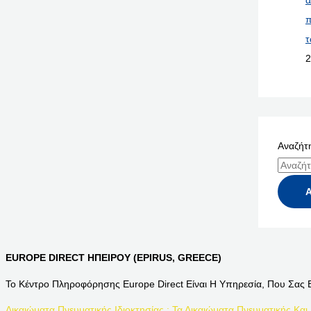
α
π
τ
2
Αναζήτη
EUROPE DIRECT ΗΠΕΙΡΟΥ (EPIRUS, GREECE)
Το Κέντρο Πληροφόρησης Europe Direct Είναι Η Υπηρεσία, Που Σας 
Δικαιώματα Πνευματικής Ιδιοκτησίας : Τα Δικαιώματα Πνευματικής Και