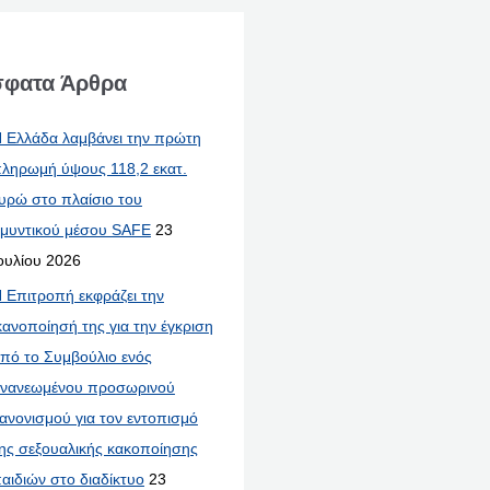
φατα Άρθρα
 Ελλάδα λαμβάνει την πρώτη
ληρωμή ύψους 118,2 εκατ.
υρώ στο πλαίσιο του
μυντικού μέσου SAFE
23
ουλίου 2026
 Επιτροπή εκφράζει την
κανοποίησή της για την έγκριση
πό το Συμβούλιο ενός
νανεωμένου προσωρινού
ανονισμού για τον εντοπισμό
ης σεξουαλικής κακοποίησης
αιδιών στο διαδίκτυο
23