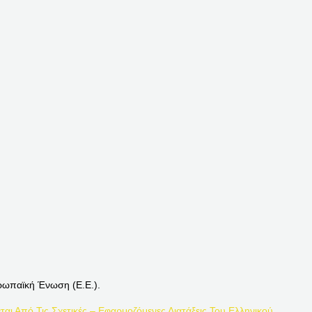
ρωπαϊκή Ένωση (Ε.Ε.).
ται Από Τις Σχετικές – Εφαρμοζόμενες Διατάξεις Του Ελληνικού