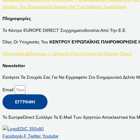
Δικαίου, Του Ευρωπαϊκού Δικαίου Και Των Διεθνών Συμβάσεων
Πληροφορίες
Το Κέντρο EUROPE DIRECT Συγχρηματοδοτείται Από Την Ε.Ε.
Όλες Οι Υπηρεσίες Του
ΚΕΝΤΡΟΥ ΕΥΡΩΠΑΪΚΗΣ ΠΛΗΡΟΦΟΡΗΣΗΣ Η
Προστασία Δεδομένων — Δήλωση Περί Απορρήτου Europe Direct
Newsletter
Εισάγετε Τα Στοιχεία Σας Για Να Εγγραφείτε Στο Ενημερωτικό Δελτίο Μ
Email
ΕΓΓΡΑΦΉ
Το EuropeDirect Συλλέγει Τα E-Mail Των Χρηστών Αποκλειστικά Και 
Facebook-F
Twitter
Youtube