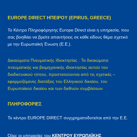
τ
η
EUROPE DIRECT ΗΠΕΙΡΟΥ (EPIRUS, GREECE)
σ
η
Το Κέντρο Πληροφόρησης Europe Direct είναι η υπηρεσία, που
γ
σας βοηθάει να βρείτε απαντήσεις σε κάθε είδους θέμα σχετικό
ι
με την Ευρωπαϊκή Ένωση (Ε.Ε.).
α
:
Δικαιώματα Πνευματικής Ιδιοκτησίας : Τα δικαιώματα
πνευματικής και βιομηχανικής ιδιοκτησίας αυτού του
διαδικτυακού τόπου, προστατεύονται από τις σχετικές –
εφαρμοζόμενες διατάξεις του Ελληνικού δικαίου, του
Ευρωπαϊκού δικαίου και των διεθνών συμβάσεων
ΠΛΗΡΟΦΟΡΊΕΣ
Το κέντρο EUROPE DIRECT συγχρηματοδοτείται από την Ε.Ε.
Όλες οι υπηρεσίες του
ΚΕΝΤΡΟΥ ΕΥΡΩΠΑΪΚΗΣ