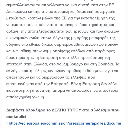
εκμεταλλεύονται τα αποκλίνοντα νομικά συστήματα στην ΕΕ.
Διευκολύνει επίσης την αστυνομική και δικαστική συνεργασία
μεταξύ των κρατών μελών της ΕΕ για την καταπολέμηση της
νομιμοποίησης εσόδων από παράνομες δραστηριότητες και
αυξάνει την αποτελεσματικότητα των ερευνών και των διώξεων
οικονομικών εγκλημάτων. Λόγω της μη ορθής μεταφοράς της
οδηγίας στο εθνικό δίκαιο, συμπεριλαμβανομένων των ποινών
και των αδικημάτων νομιμοποίησης εσόδων από παράνομες
δραστηριότητες, η Επιτροπή αποστέλλει προειδοποιητική
επιστολή στην Ελλάδα, στο Λουξεμβούργο και στη Σουηδία. Τα
εν λόγω κράτη μέλη έχουν πλέον προθεσμία δύο μηνών για να
απαντήσουν και να διορθώσουν τις ελλείψεις που
επισημάνθηκαν από την Επιτροπή. Εάν η Επιτροπή δεν λάβει
ικανοποιητική απάντηση, μπορεί να αποφασίσει να αποστείλει
αιτιολογημένη γνώμη.
Διαβάστε ολόκληρο το ΔΕΛΤΙΟ ΤΥΠΟΥ στο σύνδεσμο που
ακολουθεί
:
https://ec.europa.eu/commission/presscorner/api/files/docume