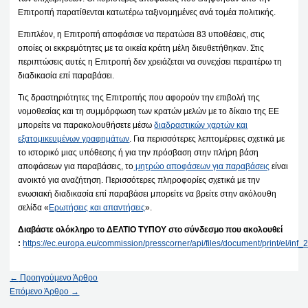
Επιτροπή παρατίθενται κατωτέρω ταξινομημένες ανά τομέα πολιτικής.
Επιπλέον, η Επιτροπή αποφάσισε να περατώσει 83 υποθέσεις, στις
οποίες οι εκκρεμότητες με τα οικεία κράτη μέλη διευθετήθηκαν. Στις
περιπτώσεις αυτές η Επιτροπή δεν χρειάζεται να συνεχίσει περαιτέρω τη
διαδικασία επί παραβάσει.
Τις δραστηριότητες της Επιτροπής που αφορούν την επιβολή της
νομοθεσίας και τη συμμόρφωση των κρατών μελών με το δίκαιο της ΕΕ
μπορείτε να παρακολουθήσετε μέσω
διαδραστικών χαρτών και
εξατομικευμένων γραφημάτων
. Για περισσότερες λεπτομέρειες σχετικά με
το ιστορικό μιας υπόθεσης ή για την πρόσβαση στην πλήρη βάση
αποφάσεων για παραβάσεις, το
μητρώο αποφάσεων για παραβάσεις
είναι
ανοικτό για αναζήτηση. Περισσότερες πληροφορίες σχετικά με την
ενωσιακή διαδικασία επί παραβάσει μπορείτε να βρείτε στην ακόλουθη
σελίδα «
Ερωτήσεις και απαντήσεις
».
Διαβάστε ολόκληρο το ΔΕΛΤΙΟ ΤΥΠΟΥ στο σύνδεσμο που ακολουθεί
:
https://ec.europa.eu/commission/presscorner/api/files/document/print/el/i
←
Προηγούμενο Άρθρο
Επόμενο Άρθρο
→