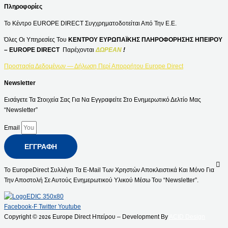
Πληροφορίες
Το Κέντρο EUROPE DIRECT Συγχρηματοδοτείται Από Την Ε.Ε.
Όλες Οι Υπηρεσίες Του
ΚΕΝΤΡΟΥ ΕΥΡΩΠΑΪΚΗΣ ΠΛΗΡΟΦΟΡΗΣΗΣ ΗΠΕΙΡΟΥ
– EUROPE DIRECT
Παρέχονται
ΔΩΡΕΑΝ
!
Προστασία Δεδομένων — Δήλωση Περί Απορρήτου Europe Direct
Newsletter
Εισάγετε Τα Στοιχεία Σας Για Να Εγγραφείτε Στο Ενημερωτικό Δελτίο Μας
“Newsletter”
Email
ΕΓΓΡΑΦΉ
Το EuropeDirect Συλλέγει Τα E-Mail Των Χρηστών Αποκλειστικά Και Μόνο Για
Την Αποστολή Σε Αυτούς Ενημερωτικού Υλικού Μέσω Του “Newsletter”.
Facebook-F
Twitter
Youtube
Copyright ©
Europe Direct Ηπείρου – Development By
ACID Design
2026