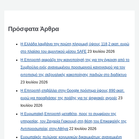
Πρόσφατα Άρθρα
Η Ελλάδα λαμβάνει την πρώτη πληρωμή ύψους 118,2 εκατ. ευρώ
στο πλαίσιο του αμυντικού μέσου SAFE
23 Ιουλίου 2026
Η Επιτροπή εκφράζει την ικανοποίησή της για την έγκριση από το
Συμβούλιο ενός ανανεωμένου προσωρινού κανονισμού για τον
εντοπισμό της σεξουαλικής κακοποίησης παιδιών στο διαδίκτυο
23 Ιουλίου 2026
Η Επιτροπή επιβάλλει στην Google πρόστιμα ύψους 890 εκατ.
ευρώ για παραβιάσεις της πράξης για τις ψηφιακές αγορές
23
Ιουλίου 2026
Η Ευρωπαϊκή Επιτροπή μεταθέτει, προς το συμφέρον της
υπηρεσίας, τον Ζαχαρία Γιακουμή στη θέση του Επικεφαλής της
Αντιπροσωπείας στην Αθήνα
22 Ιουλίου 2026
Ευρωπαϊκός πυλώνας κοινωνικών δικαιωμάτων: ανανεωμένη