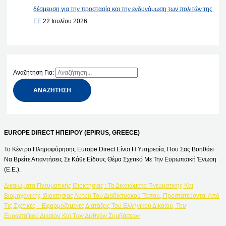
δέσμευση για την προστασία και την ενδυνάμωση των πολιτών της
ΕΕ
22 Ιουλίου 2026
Αναζήτηση Για:
EUROPE DIRECT ΗΠΕΙΡΟΥ (EPIRUS, GREECE)
Το Κέντρο Πληροφόρησης Europe Direct Είναι Η Υπηρεσία, Που Σας Βοηθάει
Να Βρείτε Απαντήσεις Σε Κάθε Είδους Θέμα Σχετικό Με Την Ευρωπαϊκή Ένωση
(Ε.Ε.).
Δικαιώματα Πνευματικής Ιδιοκτησίας : Τα Δικαιώματα Πνευματικής Και
Βιομηχανικής Ιδιοκτησίας Αυτού Του Διαδικτυακού Τόπου, Προστατεύονται Από
Τις Σχετικές – Εφαρμοζόμενες Διατάξεις Του Ελληνικού Δικαίου, Του
Ευρωπαϊκού Δικαίου Και Των Διεθνών Συμβάσεων