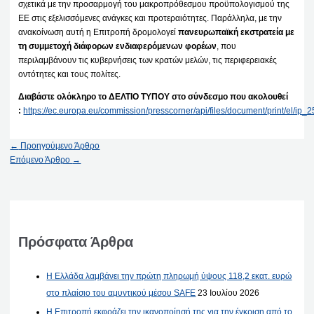
σχετικά με την προσαρμογή του μακροπρόθεσμου προϋπολογισμού της
ΕΕ στις εξελισσόμενες ανάγκες και προτεραιότητες. Παράλληλα, με την
ανακοίνωση αυτή η Επιτροπή δρομολογεί
πανευρωπαϊκή εκστρατεία με
τη συμμετοχή διάφορων ενδιαφερόμενων φορέων
, που
περιλαμβάνουν τις κυβερνήσεις των κρατών μελών, τις περιφερειακές
οντότητες και τους πολίτες.
Διαβάστε ολόκληρο το ΔΕΛΤΙΟ ΤΥΠΟΥ στο σύνδεσμο που ακολουθεί
:
https://ec.europa.eu/commission/presscorner/api/files/document/print/el/i
←
Προηγούμενο Άρθρο
Επόμενο Άρθρο
→
Πρόσφατα Άρθρα
Η Ελλάδα λαμβάνει την πρώτη πληρωμή ύψους 118,2 εκατ. ευρώ
στο πλαίσιο του αμυντικού μέσου SAFE
23 Ιουλίου 2026
Η Επιτροπή εκφράζει την ικανοποίησή της για την έγκριση από το