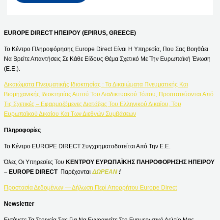
EUROPE DIRECT ΗΠΕΙΡΟΥ (EPIRUS, GREECE)
Το Κέντρο Πληροφόρησης Europe Direct Είναι Η Υπηρεσία, Που Σας Βοηθάει
Να Βρείτε Απαντήσεις Σε Κάθε Είδους Θέμα Σχετικό Με Την Ευρωπαϊκή Ένωση
(Ε.Ε.).
Δικαιώματα Πνευματικής Ιδιοκτησίας : Τα Δικαιώματα Πνευματικής Και
Βιομηχανικής Ιδιοκτησίας Αυτού Του Διαδικτυακού Τόπου, Προστατεύονται Από
Τις Σχετικές – Εφαρμοζόμενες Διατάξεις Του Ελληνικού Δικαίου, Του
Ευρωπαϊκού Δικαίου Και Των Διεθνών Συμβάσεων
Πληροφορίες
Το Κέντρο EUROPE DIRECT Συγχρηματοδοτείται Από Την Ε.Ε.
Όλες Οι Υπηρεσίες Του
ΚΕΝΤΡΟΥ ΕΥΡΩΠΑΪΚΗΣ ΠΛΗΡΟΦΟΡΗΣΗΣ ΗΠΕΙΡΟΥ
– EUROPE DIRECT
Παρέχονται
ΔΩΡΕΑΝ
!
Προστασία Δεδομένων — Δήλωση Περί Απορρήτου Europe Direct
Newsletter
Εισάγετε Τα Στοιχεία Σας Για Να Εγγραφείτε Στο Ενημερωτικό Δελτίο Μας