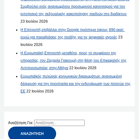
Συμβούλιο ενός ανανεωμένου προσωρινού κανονισμού για τον
εντοπισμό της σεξουαλικής κακοποίησης παιδιών στο διαδίκτυο
23 Ιουλίου 2026
Η Επιτροπή επιβάλλει στην Google πρόστιμα ύψους 890 εκατ.
ευρώ για παραβιάσεις της πράξης για τις ψηφιακές αγορές
23
Ιουλίου 2026
Η Ευρωπαϊκή Επιτροπή μεταθέτει, προς το συμφέρον της
υπηρεσίας, τον Ζαχαρία Γιακουμή στη θέση του Επικεφαλής της
Αντιπροσωπείας στην Αθήνα
22 Ιουλίου 2026
Ευρωπαϊκός πυλώνας κοινωνικών δικαιωμάτων: ανανεωμένη
δέσμευση για την προστασία και την ενδυνάμωση των πολιτών της
ΕΕ
22 Ιουλίου 2026
Αναζήτηση Για: