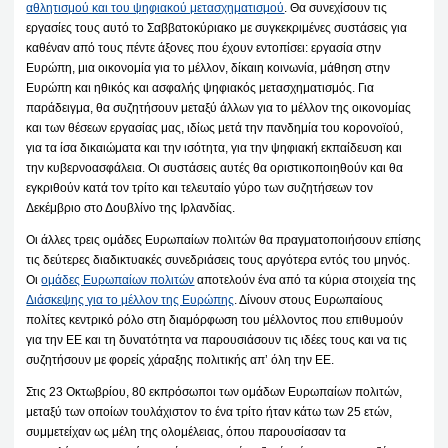
αθλητισμού και του ψηφιακού μετασχηματισμού
. Θα συνεχίσουν τις
εργασίες τους αυτό το Σαββατοκύριακο με συγκεκριμένες συστάσεις για
καθέναν από τους πέντε άξονες που έχουν εντοπίσει: εργασία στην
Ευρώπη, μια οικονομία για το μέλλον, δίκαιη κοινωνία, μάθηση στην
Ευρώπη και ηθικός και ασφαλής ψηφιακός μετασχηματισμός. Για
παράδειγμα, θα συζητήσουν μεταξύ άλλων για το μέλλον της οικονομίας
και των θέσεων εργασίας μας, ιδίως μετά την πανδημία του κορονοϊού,
για τα ίσα δικαιώματα και την ισότητα, για την ψηφιακή εκπαίδευση και
την κυβερνοασφάλεια. Οι συστάσεις αυτές θα οριστικοποιηθούν και θα
εγκριθούν κατά τον τρίτο και τελευταίο γύρο των συζητήσεων τον
Δεκέμβριο στο Δουβλίνο της Ιρλανδίας.
Οι άλλες τρεις ομάδες Ευρωπαίων πολιτών θα πραγματοποιήσουν επίσης
τις δεύτερες διαδικτυακές συνεδριάσεις τους αργότερα εντός του μηνός.
Οι
ομάδες Ευρωπαίων πολιτών
αποτελούν ένα από τα κύρια στοιχεία της
Διάσκεψης για το μέλλον της Ευρώπης
. Δίνουν στους Ευρωπαίους
πολίτες κεντρικό ρόλο στη διαμόρφωση του μέλλοντος που επιθυμούν
για την ΕΕ και τη δυνατότητα να παρουσιάσουν τις ιδέες τους και να τις
συζητήσουν με φορείς χάραξης πολιτικής απ’ όλη την ΕΕ.
Στις 23 Οκτωβρίου, 80 εκπρόσωποι των ομάδων Ευρωπαίων πολιτών,
μεταξύ των οποίων τουλάχιστον το ένα τρίτο ήταν κάτω των 25 ετών,
συμμετείχαν ως μέλη της ολομέλειας, όπου παρουσίασαν τα