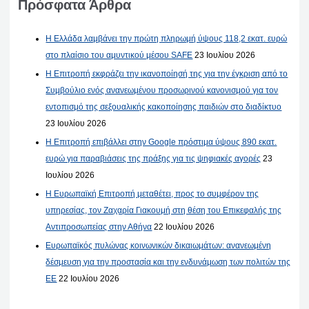
Πρόσφατα Άρθρα
Η Ελλάδα λαμβάνει την πρώτη πληρωμή ύψους 118,2 εκατ. ευρώ
στο πλαίσιο του αμυντικού μέσου SAFE
23 Ιουλίου 2026
Η Επιτροπή εκφράζει την ικανοποίησή της για την έγκριση από το
Συμβούλιο ενός ανανεωμένου προσωρινού κανονισμού για τον
εντοπισμό της σεξουαλικής κακοποίησης παιδιών στο διαδίκτυο
23 Ιουλίου 2026
Η Επιτροπή επιβάλλει στην Google πρόστιμα ύψους 890 εκατ.
ευρώ για παραβιάσεις της πράξης για τις ψηφιακές αγορές
23
Ιουλίου 2026
Η Ευρωπαϊκή Επιτροπή μεταθέτει, προς το συμφέρον της
υπηρεσίας, τον Ζαχαρία Γιακουμή στη θέση του Επικεφαλής της
Αντιπροσωπείας στην Αθήνα
22 Ιουλίου 2026
Ευρωπαϊκός πυλώνας κοινωνικών δικαιωμάτων: ανανεωμένη
δέσμευση για την προστασία και την ενδυνάμωση των πολιτών της
ΕΕ
22 Ιουλίου 2026