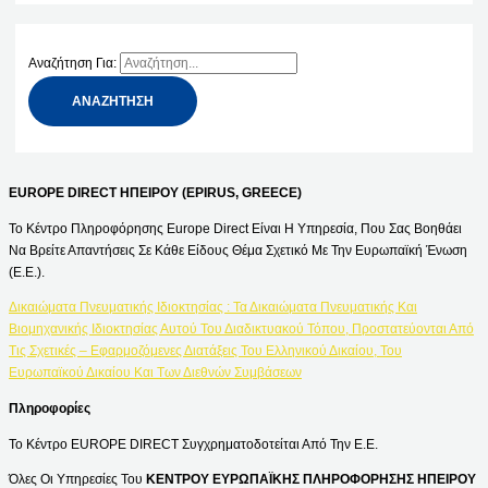
Αναζήτηση Για:
EUROPE DIRECT ΗΠΕΙΡΟΥ (EPIRUS, GREECE)
Το Κέντρο Πληροφόρησης Europe Direct Είναι Η Υπηρεσία, Που Σας Βοηθάει
Να Βρείτε Απαντήσεις Σε Κάθε Είδους Θέμα Σχετικό Με Την Ευρωπαϊκή Ένωση
(Ε.Ε.).
Δικαιώματα Πνευματικής Ιδιοκτησίας : Τα Δικαιώματα Πνευματικής Και
Βιομηχανικής Ιδιοκτησίας Αυτού Του Διαδικτυακού Τόπου, Προστατεύονται Από
Τις Σχετικές – Εφαρμοζόμενες Διατάξεις Του Ελληνικού Δικαίου, Του
Ευρωπαϊκού Δικαίου Και Των Διεθνών Συμβάσεων
Πληροφορίες
Το Κέντρο EUROPE DIRECT Συγχρηματοδοτείται Από Την Ε.Ε.
Όλες Οι Υπηρεσίες Του
ΚΕΝΤΡΟΥ ΕΥΡΩΠΑΪΚΗΣ ΠΛΗΡΟΦΟΡΗΣΗΣ ΗΠΕΙΡΟΥ