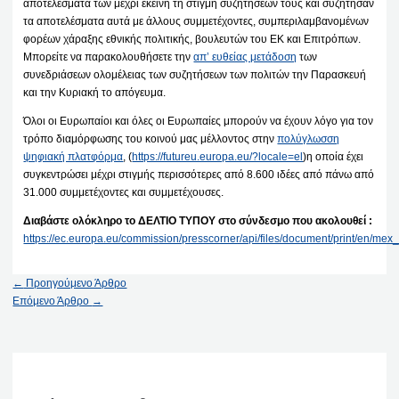
αποτελέσματα των μέχρι εκείνη τη στιγμή συζητήσεών τους και συζήτησαν
τα αποτελέσματα αυτά με άλλους συμμετέχοντες, συμπεριλαμβανομένων
φορέων χάραξης εθνικής πολιτικής, βουλευτών του ΕΚ και Επιτρόπων.
Μπορείτε να παρακολουθήσετε την
απ’ ευθείας μετάδοση
των
συνεδριάσεων ολομέλειας των συζητήσεων των πολιτών την Παρασκευή
και την Κυριακή το απόγευμα.
Όλοι οι Ευρωπαίοι και όλες οι Ευρωπαίες μπορούν να έχουν λόγο για τον
τρόπο διαμόρφωσης του κοινού μας μέλλοντος στην
πολύγλωσση
ψηφιακή πλατφόρμα
, (
https://futureu.europa.eu/?locale=el
)η οποία έχει
συγκεντρώσει μέχρι στιγμής περισσότερες από 8.600 ιδέες από πάνω από
31.000 συμμετέχοντες και συμμετέχουσες.
Διαβάστε ολόκληρο το ΔΕΛΤΙΟ ΤΥΠΟΥ στο σύνδεσμο που ακολουθεί :
https://ec.europa.eu/commission/presscorner/api/files/document/print/en
←
Προηγούμενο Άρθρο
Επόμενο Άρθρο
→