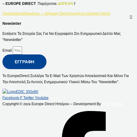
– EUROPE DIRECT
Παρέχονται
ΔΩΡΕΑΝ
!
Προστασία Δεδομένων — Δήλωση Περί Απορρήτου Europe Direct
Newsletter
Εισάγετε Τα Στοιχεία Σας Για Να Εγγραφείτε Στο Ενημερωτικό Δελτίο Μας
“Newsletter”
Email
ΕΓΓΡΑΦΉ
Το EuropeDirect Συλλέγει Τα E-Mail Των Χρηστών Αποκλειστικά Και Μόνο Για
Την Αποστολή Σε Αυτούς Ενημερωτικού Υλικού Μέσω Του “Newsletter”.
Facebook-F
Twitter
Youtube
Copyright ©
Europe Direct Ηπείρου – Development By
ACID Design
2026