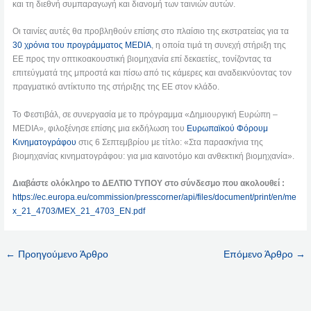
και τη διεθνή συμπαραγωγή και διανομή των ταινιών αυτών.
Οι ταινίες αυτές θα προβληθούν επίσης στο πλαίσιο της εκστρατείας για τα
30 χρόνια του προγράμματος MEDIA
, η οποία τιμά τη συνεχή στήριξη της
ΕΕ προς την οπτικοακουστική βιομηχανία επί δεκαετίες, τονίζοντας τα
επιτεύγματά της μπροστά και πίσω από τις κάμερες και αναδεικνύοντας τον
πραγματικό αντίκτυπο της στήριξης της ΕΕ στον κλάδο.
Το Φεστιβάλ, σε συνεργασία με το πρόγραμμα «Δημιουργική Ευρώπη –
MEDIA», φιλοξένησε επίσης μια εκδήλωση του
Ευρωπαϊκού Φόρουμ
Κινηματογράφου
στις 6 Σεπτεμβρίου με τίτλο: «Στα παρασκήνια της
βιομηχανίας κινηματογράφου: για μια καινοτόμο και ανθεκτική βιομηχανία».
Διαβάστε ολόκληρο το ΔΕΛΤΙΟ ΤΥΠΟΥ στο σύνδεσμο που ακολουθεί :
https://ec.europa.eu/commission/presscorner/api/files/document/print/en/me
x_21_4703/MEX_21_4703_EN.pdf
←
Προηγούμενο Άρθρο
Επόμενο Άρθρο
→