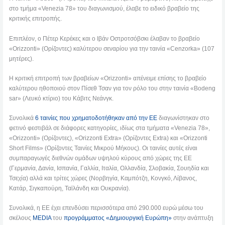
στο τμήμα «Venezia 78» του διαγωνισμού, έλαβε το ειδικό βραβείο της
κριτικής επιτροπής.
Επιπλέον, ο Πέτερ Κερέκες και ο Ιβάν Οστροτσόβσκι έλαβαν το βραβείο
«Orizzonti» (Ορίζοντες) καλύτερου σεναρίου για την ταινία «Cenzorka» (107
μητέρες).
Η κριτική επιτροπή των βραβείων «Orizzonti» απένειμε επίσης το βραβείο
καλύτερου ηθοποιού στον Πίσεθ Τσαν για τον ρόλο του στην ταινία «Bodeng
sar» (Λευκό κτίριο) του Κάβιτς Νεάνγκ.
Συνολικά
6 ταινίες που χρηματοδοτήθηκαν από την ΕΕ
διαγωνίστηκαν στο
φετινό φεστιβάλ σε διάφορες κατηγορίες, ιδίως στα τμήματα «Venezia 78»,
«Orizzonti» (Ορίζοντες), «Orizzonti Extra» (Ορίζοντες Extra) και «Orizzonti
Short Films» (Ορίζοντες Ταινίες Μικρού Μήκους). Οι ταινίες αυτές είναι
συμπαραγωγές διεθνών ομάδων υψηλού κύρους από χώρες της ΕΕ
(Γερμανία, Δανία, Ισπανία, Γαλλία, Ιταλία, Ολλανδία, Σλοβακία, Σουηδία και
Τσεχία) αλλά και τρίτες χώρες (Νορβηγία, Καμπότζη, Κονγκό, Λίβανος,
Κατάρ, Σιγκαπούρη, Ταϊλάνδη και Ουκρανία).
Συνολικά, η ΕΕ έχει επενδύσει περισσότερα από 290.000 ευρώ μέσω του
σκέλους
MEDIA
του
προγράμματος «Δημιουργική Ευρώπη»
στην ανάπτυξη