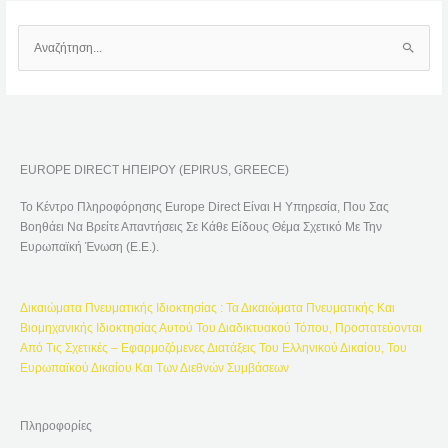
Α
Ν
Α
Ζ
Ή
EUROPE DIRECT ΗΠΕΙΡΟΥ (EPIRUS, GREECE)
Τ
Η
Το Κέντρο Πληροφόρησης Europe Direct Είναι Η Υπηρεσία, Που Σας
Σ
Βοηθάει Να Βρείτε Απαντήσεις Σε Κάθε Είδους Θέμα Σχετικό Με Την
Η
Ευρωπαϊκή Ένωση (Ε.Ε.).
Γ
Ι
Δικαιώματα Πνευματικής Ιδιοκτησίας : Τα Δικαιώματα Πνευματικής Και
Α
Βιομηχανικής Ιδιοκτησίας Αυτού Του Διαδικτυακού Τόπου, Προστατεύονται
:
Από Τις Σχετικές – Εφαρμοζόμενες Διατάξεις Του Ελληνικού Δικαίου, Του
Ευρωπαϊκού Δικαίου Και Των Διεθνών Συμβάσεων
Πληροφορίες