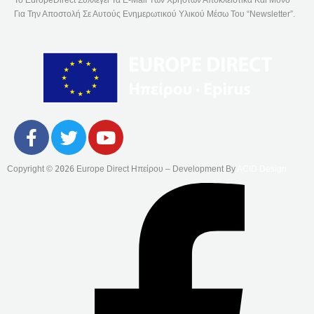
Το EuropeDirect Συλλέγει Τα E-Mail Των Χρηστών Αποκλειστικά Και Μόνο
Για Την Αποστολή Σε Αυτούς Ενημερωτικού Υλικού Μέσω Του “Newsletter”.
F
T
Y
A
W
O
C
I
U
Copyright ©
2026
Europe Direct Ηπείρου – Development By
ACID Design
E
T
T
B
T
U
O
E
B
O
R
E
K
-
F