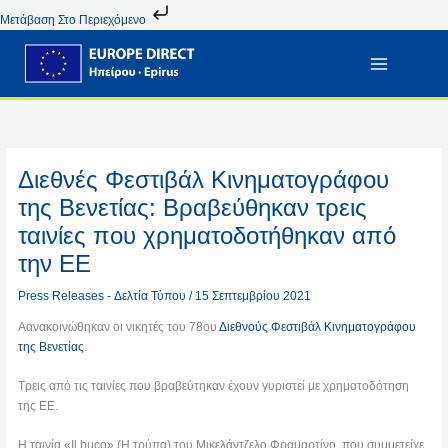
Μετάβαση
Μετάβαση Στο Περιεχόμενο
Στο
Περιεχόμενο
Διεθνές Φεστιβάλ Κινηματογράφου
της Βενετίας: Βραβεύθηκαν τρεις
ταινίες που χρηματοδοτήθηκαν από
την ΕΕ
Press Releases - Δελτία Τύπου
/
15 Σεπτεμβρίου 2021
Αανακοινώθηκαν οι νικητές του 78ου
Διεθνούς Φεστιβάλ Κινηματογράφου
της Βενετίας
.
Τρεις από τις ταινίες που βραβεύτηκαν έχουν γυριστεί με χρηματοδότηση
της ΕΕ.
Η ταινία «Il buco» (Η τρύπα) του Μικελάντζελο Φραμαρτίνο, που συμμετείχε