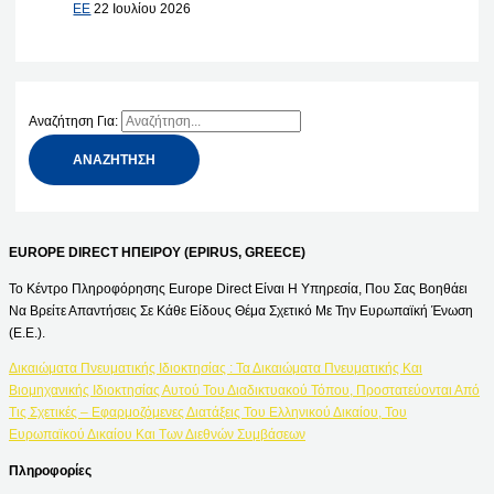
ΕΕ
22 Ιουλίου 2026
Αναζήτηση Για:
EUROPE DIRECT ΗΠΕΙΡΟΥ (EPIRUS, GREECE)
Το Κέντρο Πληροφόρησης Europe Direct Είναι Η Υπηρεσία, Που Σας Βοηθάει
Να Βρείτε Απαντήσεις Σε Κάθε Είδους Θέμα Σχετικό Με Την Ευρωπαϊκή Ένωση
(Ε.Ε.).
Δικαιώματα Πνευματικής Ιδιοκτησίας : Τα Δικαιώματα Πνευματικής Και
Βιομηχανικής Ιδιοκτησίας Αυτού Του Διαδικτυακού Τόπου, Προστατεύονται Από
Τις Σχετικές – Εφαρμοζόμενες Διατάξεις Του Ελληνικού Δικαίου, Του
Ευρωπαϊκού Δικαίου Και Των Διεθνών Συμβάσεων
Πληροφορίες