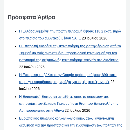
Πρόσφατα Άρθρα
Η Ελλάδα λαμβάνει την πρώτη πληρωμή ύψους 118,2 εκατ. ευρώ
στο πλαίσιο του αμυντικού μέσου SAFE
23 Ιουλίου 2026
Η Επιτροπή εκφράζει την ικανοποίησή της για την έγκριση από το
Συμβούλιο ενός ανανεωμένου προσωρινού κανονισμού για τον
εντοπισμό της σεξουαλικής κακοποίησης παιδιών στο διαδίκτυο
23 Ιουλίου 2026
Η Επιτροπή επιβάλλει στην Google πρόστιμα ύψους 890 εκατ.
ευρώ για παραβιάσεις της πράξης για τις ψηφιακές αγορές
23
Ιουλίου 2026
Η Ευρωπαϊκή Επιτροπή μεταθέτει, προς το συμφέρον της
υπηρεσίας, τον Ζαχαρία Γιακουμή στη θέση του Επικεφαλής της
Αντιπροσωπείας στην Αθήνα
22 Ιουλίου 2026
Ευρωπαϊκός πυλώνας κοινωνικών δικαιωμάτων: ανανεωμένη
δέσμευση για την προστασία και την ενδυνάμωση των πολιτών της