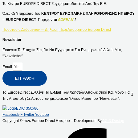
Το Κέντρο EUROPE DIRECT Συγχρηματοδοτείται Από Την Ε.Ε.
Όλες Οι Υπηρεσίες Του
ΚΕΝΤΡΟΥ ΕΥΡΩΠΑΪΚΗΣ ΠΛΗΡΟΦΟΡΗΣΗΣ ΗΠΕΙΡΟΥ
– EUROPE DIRECT
Παρέχονται
ΔΩΡΕΑΝ
!
Προστασία Δεδομένων — Δήλωση Περί Απορρήτου Europe Direct
Newsletter
Εισάγετε Τα Στοιχεία Σας Για Να Εγγραφείτε Στο Ενημερωτικό Δελτίο Μας
“Newsletter”
Email
ΕΓΓΡΑΦΉ
Το EuropeDirect Συλλέγει Τα E-Mail Των Χρηστών Αποκλειστικά Και Μόνο Για
Την Αποστολή Σε Αυτούς Ενημερωτικού Υλικού Μέσω Του “Newsletter”.
Facebook-F
Twitter
Youtube
Copyright ©
Europe Direct Ηπείρου – Development By
ACID Design
2026