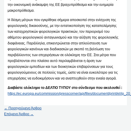
την οικονομική ανάκαμψη της ΕΕ βραχυπρόθεσμα και την ευημερία
μακροπρόθεσμα.
Η δέσμη μέτρων που εγκρίθηκε σήμερα αποσκοπεί στην ενίσχυση της
φορολογικής δικαιοσύνης, με την εντατικοποίηση της καταπολέμησης
των καταχρηστικών φορολογικών πρακτικών, τον περιορισμό του
αθέμιτου φορολογικού ανταγωνισμού και την αύξηση της φορολογικής
διαφάνειας. Παράλληλα, επικεντρώνεται στην απλούστευση των
φορολογικών κανόνων και διαδικασιών με σκοπό τη βελτίωση του
περιβάλλοντος των επιχειρήσεων σε ολόκληρη την ΕΕ. Στα μέτρα που
προβλέπονται στο πλαίσιο αυτό περιλαμβάνεται η άρση των
φορολογικών εμποδίων και των διοικητικών επιβαρύνσεων για τους
φορολογούμενους σε πολλούς τομείς, ώστε να είναι ευκολότερο για τις
επιχειρήσεις να ευδοκιμήσουν και να αναπτυχθούν στην ενιαία αγορά.
Διαβάστε ολόκληρο το ΔΕΛΤΙΟ ΤΥΠΟΥ στο σύνδεσμο που ακολουθεί :
https://ec.europa.eu/commission/presscorner/api/files/document/print/el/ip
←
Προηγούμενο Άρθρο
Επόμενο Άρθρο
→