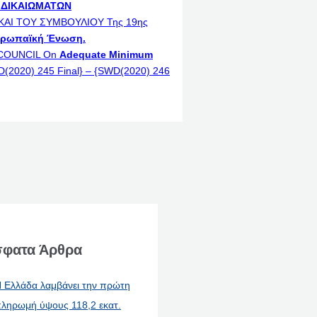
 ΔΙΚΑΙΩΜΑΤΩΝ
ΚΑΙ ΤΟΥ ΣΥΜΒΟΥΛΙΟΥ Της 19ης
Ευρωπαϊκή Ένωση.
COUNCIL On
Adequate Minimum
D(2020) 245 Final} – {SWD(2020) 246
φατα Άρθρα
 Ελλάδα λαμβάνει την πρώτη
ληρωμή ύψους 118,2 εκατ.