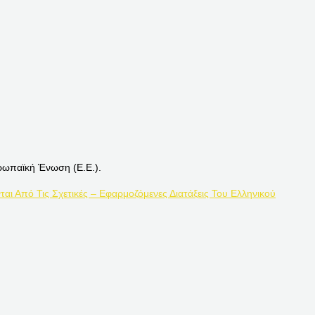
ρωπαϊκή Ένωση (Ε.Ε.).
ται Από Τις Σχετικές – Εφαρμοζόμενες Διατάξεις Του Ελληνικού