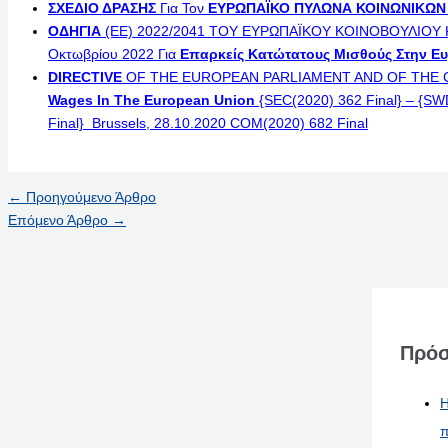
ΣΧΕΔΙΟ ΔΡΑΣΗΣ
Για Τον
ΕΥΡΩΠΑΪΚΟ ΠΥΛΩΝΑ
ΚΟΙΝΩΝΙΚΩΝ
ΟΔΗΓΙΑ
(ΕΕ) 2022/2041 ΤΟΥ ΕΥΡΩΠΑΪΚΟΥ ΚΟΙΝΟΒΟΥΛΙΟΥ 
Οκτωβρίου 2022 Για
Επαρκείς Κατώτατους Μισθούς Στην 
DIRECTIVE
OF THE EUROPEAN PARLIAMENT AND OF THE 
Wages In The European Union
{SEC(2020) 362 Final} – {SW
Final} Brussels, 28.10.2020 COM(2020) 682 Final
←
Προηγούμενο Άρθρο
Επόμενο Άρθρο
→
Πρόσ
Η
π