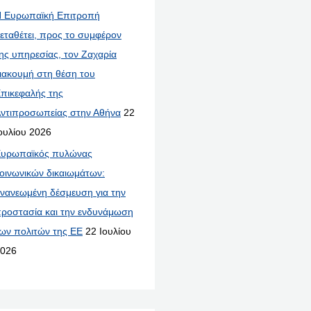
 Ευρωπαϊκή Επιτροπή
εταθέτει, προς το συμφέρον
ης υπηρεσίας, τον Ζαχαρία
ιακουμή στη θέση του
πικεφαλής της
ντιπροσωπείας στην Αθήνα
22
ουλίου 2026
υρωπαϊκός πυλώνας
οινωνικών δικαιωμάτων:
νανεωμένη δέσμευση για την
ροστασία και την ενδυνάμωση
ων πολιτών της ΕΕ
22 Ιουλίου
026