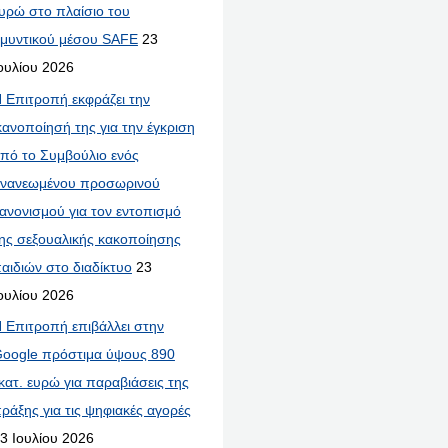
υρώ στο πλαίσιο του
μυντικού μέσου SAFE
23
ουλίου 2026
 Επιτροπή εκφράζει την
κανοποίησή της για την έγκριση
πό το Συμβούλιο ενός
νανεωμένου προσωρινού
ανονισμού για τον εντοπισμό
ης σεξουαλικής κακοποίησης
αιδιών στο διαδίκτυο
23
ουλίου 2026
 Επιτροπή επιβάλλει στην
oogle πρόστιμα ύψους 890
κατ. ευρώ για παραβιάσεις της
ράξης για τις ψηφιακές αγορές
3 Ιουλίου 2026