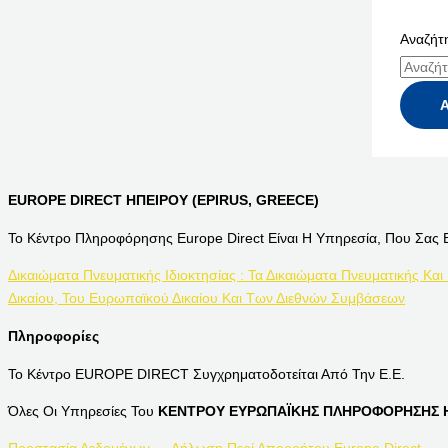
Αναζήτη
EUROPE DIRECT ΗΠΕΙΡΟΥ (EPIRUS, GREECE)
Το Κέντρο Πληροφόρησης Europe Direct Είναι Η Υπηρεσία, Που Σας 
Δικαιώματα Πνευματικής Ιδιοκτησίας : Τα Δικαιώματα Πνευματικής Και
Δικαίου, Του Ευρωπαϊκού Δικαίου Και Των Διεθνών Συμβάσεων
Πληροφορίες
Το Κέντρο EUROPE DIRECT Συγχρηματοδοτείται Από Την Ε.Ε.
Όλες Οι Υπηρεσίες Του
ΚΕΝΤΡΟΥ ΕΥΡΩΠΑΪΚΗΣ ΠΛΗΡΟΦΟΡΗΣΗΣ Η
Προστασία Δεδομένων — Δήλωση Περί Απορρήτου Europe Direct