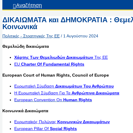
Αναζήτηση
ΔΙΚΑΙΩΜΑΤΑ και ΔΗΜΟΚΡΑΤΙΑ : Θεμελ
Κοινωνικά
Πολιτικές - Στρατηγικές Της ΕΕ
/
1 Αυγούστου 2024
Θεμελιώδη δικαιώματα
Χάρτης Των Θεμελιωδών Δικαιωμάτων
Της ΕΕ
EU
Charter Of Fundamental Rights
European Court of Human Rights, Council of Europe
Ευρωπαϊκή Σύμβαση
Δικαιωμάτων Του Ανθρώπου
Η Ευρωπαϊκή Σύμβαση Για Τα
Ανθρώπινα Δικαιώματα
European Convention On
Human Rights
Κοινωνικά Δικαιώματα
Ευρωπαϊκός Πυλώνας
Κοινωνικών Δικαιωμάτων
European Pillar Of
Social Rights