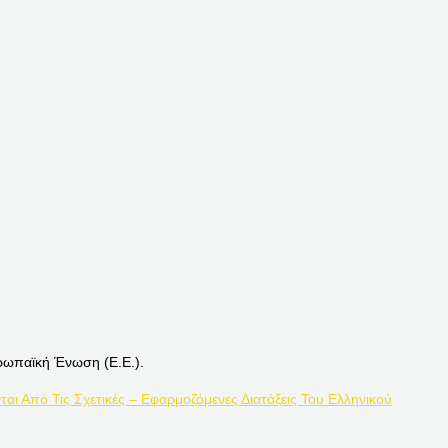
ρωπαϊκή Ένωση (Ε.Ε.).
ται Από Τις Σχετικές – Εφαρμοζόμενες Διατάξεις Του Ελληνικού