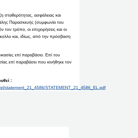
η σταθερότητας, ασφάλειας και
άλης Παρασκευής (συμφωνία του
 τον τρόπο, οι επιχειρήσεις και οι
ολλο και, ιδίως, από την πρόσβαση
κασίες επί παραβάσει. Επί του
ίας επί παραβάσει που κινήθηκε τον
υθεί :
rint/el/statement_21_4586/STATEMENT_21_4586_EL.pdf