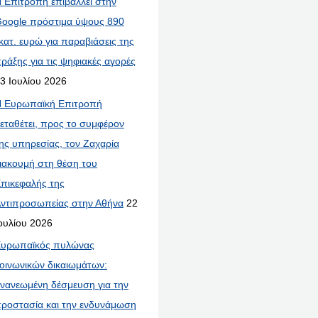
 Επιτροπή επιβάλλει στην
oogle πρόστιμα ύψους 890
κατ. ευρώ για παραβιάσεις της
ράξης για τις ψηφιακές αγορές
3 Ιουλίου 2026
 Ευρωπαϊκή Επιτροπή
εταθέτει, προς το συμφέρον
ης υπηρεσίας, τον Ζαχαρία
ιακουμή στη θέση του
πικεφαλής της
ντιπροσωπείας στην Αθήνα
22
ουλίου 2026
υρωπαϊκός πυλώνας
οινωνικών δικαιωμάτων:
νανεωμένη δέσμευση για την
ροστασία και την ενδυνάμωση