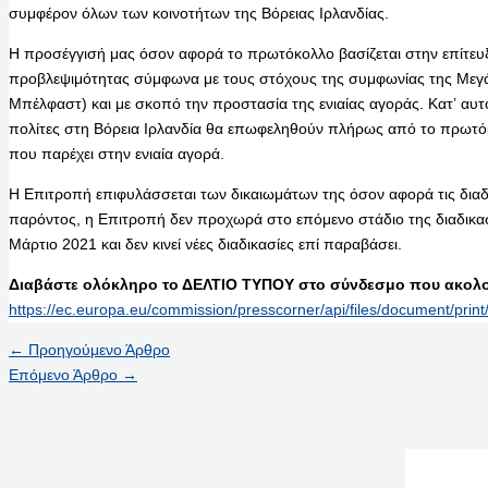
συμφέρον όλων των κοινοτήτων της Βόρειας Ιρλανδίας.
Η προσέγγισή μας όσον αφορά το πρωτόκολλο βασίζεται στην επίτευξ
προβλεψιμότητας σύμφωνα με τους στόχους της συμφωνίας της Μεγ
Μπέλφαστ) και με σκοπό την προστασία της ενιαίας αγοράς. Κατ’ αυτόν
πολίτες στη Βόρεια Ιρλανδία θα επωφεληθούν πλήρως από το πρωτόκ
που παρέχει στην ενιαία αγορά.
Η Επιτροπή επιφυλάσσεται των δικαιωμάτων της όσον αφορά τις διαδι
παρόντος, η Επιτροπή δεν προχωρά στο επόμενο στάδιο της διαδικασ
Μάρτιο 2021 και δεν κινεί νέες διαδικασίες επί παραβάσει.
Διαβάστε ολόκληρο το ΔΕΛΤΙΟ ΤΥΠΟΥ στο σύνδεσμο που ακολο
https://ec.europa.eu/commission/presscorner/api/files/document/p
←
Προηγούμενο Άρθρο
Επόμενο Άρθρο
→