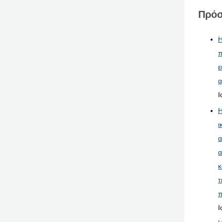
Πρόσ
Η
π
ε
α
Ι
Η
ι
α
α
κ
τ
π
Ι