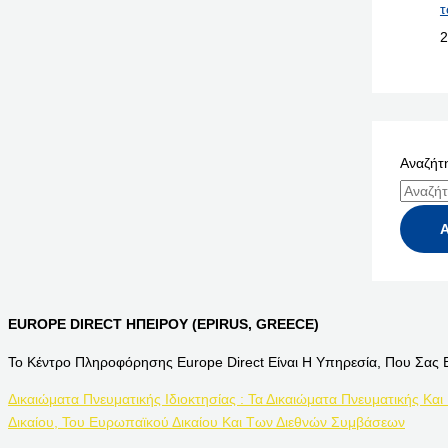
τ
2
Αναζήτη
EUROPE DIRECT ΗΠΕΙΡΟΥ (EPIRUS, GREECE)
Το Κέντρο Πληροφόρησης Europe Direct Είναι Η Υπηρεσία, Που Σας 
Δικαιώματα Πνευματικής Ιδιοκτησίας : Τα Δικαιώματα Πνευματικής Και
Δικαίου, Του Ευρωπαϊκού Δικαίου Και Των Διεθνών Συμβάσεων