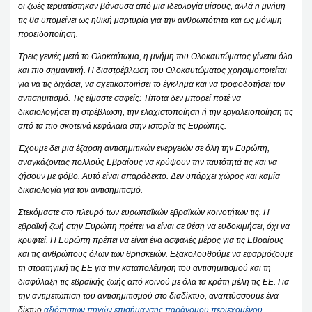
οι ζωές τερματίστηκαν βάναυσα από μια ιδεολογία μίσους, αλλά η μνήμη
τις θα υπομείνει ως ηθική μαρτυρία για την ανθρωπότητα και ως μόνιμη
προειδοποίηση.
Τρεις γενιές μετά το Ολοκαύτωμα, η μνήμη του Ολοκαυτώματος γίνεται όλο
και πιο σημαντική. Η διαστρέβλωση του Ολοκαυτώματος χρησιμοποιείται
για να τις διχάσει, να σχετικοποιήσει το έγκλημα και να τροφοδοτήσει τον
αντισημιτισμό. Τις είμαστε σαφείς: Τίποτα δεν μπορεί ποτέ να
δικαιολογήσει τη στρέβλωση, την ελαχιστοποίηση ή την εργαλειοποίηση τις
από τα πιο σκοτεινά κεφάλαια στην ιστορία τις Ευρώπης.
Έχουμε δει μια έξαρση αντισημιτικών ενεργειών σε όλη την Ευρώπη,
αναγκάζοντας πολλούς Εβραίους να κρύψουν την ταυτότητά τις και να
ζήσουν με φόβο. Αυτό είναι απαράδεκτο. Δεν υπάρχει χώρος και καμία
δικαιολογία για τον αντισημιτισμό.
Στεκόμαστε στο πλευρό των ευρωπαϊκών εβραϊκών κοινοτήτων τις. Η
εβραϊκή ζωή στην Ευρώπη πρέπει να είναι σε θέση να ευδοκιμήσει, όχι να
κρυφτεί. Η Ευρώπη πρέπει να είναι ένα ασφαλές μέρος για τις Εβραίους
και τις ανθρώπους όλων των θρησκειών. Εξακολουθούμε να εφαρμόζουμε
τη στρατηγική τις ΕΕ για την καταπολέμηση του αντισημιτισμού και τη
διαφύλαξη τις εβραϊκής ζωής από κοινού με όλα τα κράτη μέλη τις ΕΕ. Για
την αντιμετώπιση του αντισημιτισμού στο διαδίκτυο, αναπτύσσουμε ένα
δίκτυο
αξιόπιστων πηγών επισήμανσης παράνομου περιεχομένου.