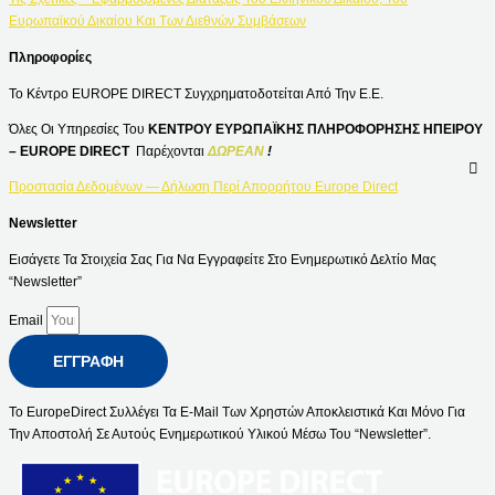
Ευρωπαϊκού Δικαίου Και Των Διεθνών Συμβάσεων
Πληροφορίες
Το Κέντρο EUROPE DIRECT Συγχρηματοδοτείται Από Την Ε.Ε.
Όλες Οι Υπηρεσίες Του
ΚΕΝΤΡΟΥ ΕΥΡΩΠΑΪΚΗΣ ΠΛΗΡΟΦΟΡΗΣΗΣ ΗΠΕΙΡΟΥ
– EUROPE DIRECT
Παρέχονται
ΔΩΡΕΑΝ
!
Προστασία Δεδομένων — Δήλωση Περί Απορρήτου Europe Direct
Newsletter
Εισάγετε Τα Στοιχεία Σας Για Να Εγγραφείτε Στο Ενημερωτικό Δελτίο Μας
“Newsletter”
Email
ΕΓΓΡΑΦΉ
Το EuropeDirect Συλλέγει Τα E-Mail Των Χρηστών Αποκλειστικά Και Μόνο Για
Την Αποστολή Σε Αυτούς Ενημερωτικού Υλικού Μέσω Του “Newsletter”.