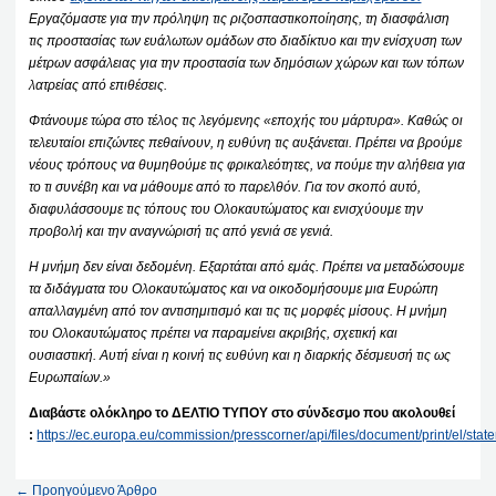
Εργαζόμαστε για την πρόληψη τις ριζοσπαστικοποίησης, τη διασφάλιση
τις προστασίας των ευάλωτων ομάδων στο διαδίκτυο και την ενίσχυση των
μέτρων ασφάλειας για την προστασία των δημόσιων χώρων και των τόπων
λατρείας από επιθέσεις.
Φτάνουμε τώρα στο τέλος τις λεγόμενης «εποχής του μάρτυρα». Καθώς οι
τελευταίοι επιζώντες πεθαίνουν, η ευθύνη τις αυξάνεται. Πρέπει να βρούμε
νέους τρόπους να θυμηθούμε τις φρικαλεότητες, να πούμε την αλήθεια για
το τι συνέβη και να μάθουμε από το παρελθόν. Για τον σκοπό αυτό,
διαφυλάσσουμε τις τόπους του Ολοκαυτώματος και ενισχύουμε την
προβολή και την αναγνώρισή τις από γενιά σε γενιά.
Η μνήμη δεν είναι δεδομένη. Εξαρτάται από εμάς. Πρέπει να μεταδώσουμε
τα διδάγματα του Ολοκαυτώματος και να οικοδομήσουμε μια Ευρώπη
απαλλαγμένη από τον αντισημιτισμό και τις τις μορφές μίσους. Η μνήμη
του Ολοκαυτώματος πρέπει να παραμείνει ακριβής, σχετική και
ουσιαστική. Αυτή είναι η κοινή τις ευθύνη και η διαρκής δέσμευσή τις ως
Ευρωπαίων.»
Διαβάστε ολόκληρο το ΔΕΛΤΙΟ ΤΥΠΟΥ στο σύνδεσμο που ακολουθεί
:
https://ec.europa.eu/commission/presscorner/api/files/document/print/e
←
Προηγούμενο Άρθρο