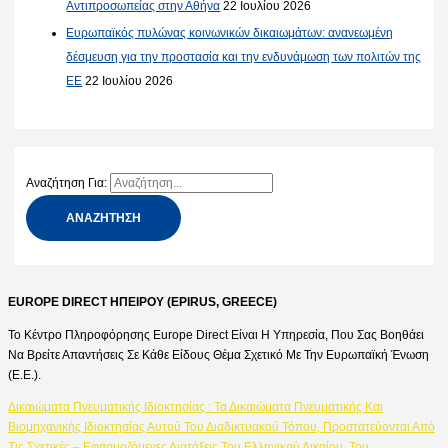
Αντιπροσωπείας στην Αθήνα
22 Ιουλίου 2026
Ευρωπαϊκός πυλώνας κοινωνικών δικαιωμάτων: ανανεωμένη
δέσμευση για την προστασία και την ενδυνάμωση των πολιτών της
ΕΕ
22 Ιουλίου 2026
Αναζήτηση Για:
EUROPE DIRECT ΗΠΕΙΡΟΥ (EPIRUS, GREECE)
Το Κέντρο Πληροφόρησης Europe Direct Είναι Η Υπηρεσία, Που Σας Βοηθάει
Να Βρείτε Απαντήσεις Σε Κάθε Είδους Θέμα Σχετικό Με Την Ευρωπαϊκή Ένωση
(Ε.Ε.).
Δικαιώματα Πνευματικής Ιδιοκτησίας : Τα Δικαιώματα Πνευματικής Και
Βιομηχανικής Ιδιοκτησίας Αυτού Του Διαδικτυακού Τόπου, Προστατεύονται Από
Τις Σχετικές – Εφαρμοζόμενες Διατάξεις Του Ελληνικού Δικαίου, Του