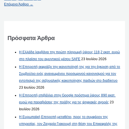
Επόμενο Άρθρο
→
Πρόσφατα Άρθρα
Η Ελλάδα λαμβάνει την πρώτη πληρωμή ύψους 118,2 εκατ. ευρώ
στο πλαίσιο του αμυντικού μέσου SAFE
23 Ιουλίου 2026
Η Επιτροπή εκφράζει την ικανοποίησή της για την έγκριση από το
Συμβούλιο ενός ανανεωμένου προσωρινού κανονισμού για τον
εντοπισμό της σεξουαλικής κακοποίησης παιδιών στο διαδίκτυο
23 Ιουλίου 2026
Η Επιτροπή επιβάλλει στην Google πρόστιμα ύψους 890 εκατ.
ευρώ για παραβιάσεις της πράξης για τις ψηφιακές αγορές
23
Ιουλίου 2026
Η Ευρωπαϊκή Επιτροπή μεταθέτει, προς το συμφέρον της
υπηρεσίας, τον Ζαχαρία Γιακουμή στη θέση του Επικεφαλής της