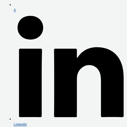
X
LinkedIn