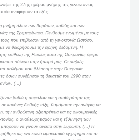
νόψει της 27ης ημέρας μνήμης της γενοκτονίας
οποία αναφέρουν τα εξής:
 τη μνήμη όλων των θυμάτων, καθώς και των
νίας της Σρεμπρένιτσα. Πενθούμε ενωμένοι με τους
ς τους που επιβίωσαν από τη γενοκτονία.
Ωστόσο,
με να θεωρήσουμε την ειρήνη δεδομένη. Η
ητη επίθεση της Ρωσίας κατά της Ουκρανίας έφερε
άναυσο πόλεμο στην ήπειρό μας. Οι μαζικές
ματα πολέμου που βλέπουμε στην Ουκρανία
μες όσων συνέβησαν τη δεκαετία του 1990 στον
ανίων. (…)
ονται βαθιά η ασφάλεια και η σταθερότητα της
σε κανόνες διεθνής τάξη, θυμόμαστε την ανάγκη να
η, την ανθρώπινη αξιοπρέπεια και τις οικουμενικές
κτονίας, ο αναθεωρητισμός και η εξύμνηση των
 μπορούν να γίνουν ανεκτά στην Ευρώπη. (…) Η
ήθηκε ως ένα κοινό ειρηνευτικό εγχείρημα και το