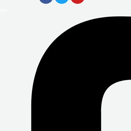
C
I
U
sign
E
T
T
B
T
U
O
E
B
O
R
E
K
-
F