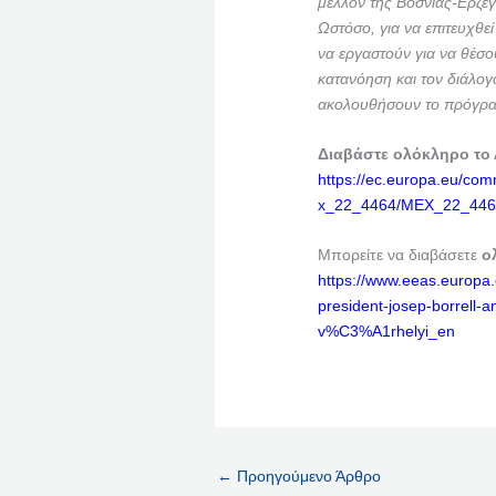
μέλλον της Βοσνίας-Ερζε
Ωστόσο, για να επιτευχθεί
να εργαστούν για να θέσο
κατανόηση και τον διάλογ
ακολουθήσουν το πρόγρα
Διαβάστε ολόκληρο το
https://ec.europa.eu/com
x_22_4464/MEX_22_446
Μπορείτε να διαβάσετε
ο
https://www.eeas.europa.
president-josep-borrell
v%C3%A1rhelyi_en
←
Προηγούμενο Άρθρο