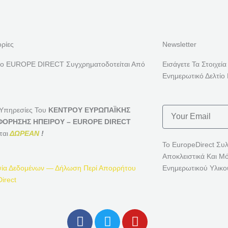
ρίες
Newsletter
ρο EUROPE DIRECT Συγχρηματοδοτείται Από
Εισάγετε Τα Στοιχεία
Ενημερωτικό Δελτίο 
Email
 Υπηρεσίες Του
ΚΕΝΤΡΟΥ ΕΥΡΩΠΑΪΚΗΣ
ΟΡΗΣΗΣ ΗΠΕΙΡΟΥ – EUROPE DIRECT
ται
ΔΩΡΕΑΝ
!
Το EuropeDirect Συ
Αποκλειστικά Και Μ
ία Δεδομένων — Δήλωση Περί Απορρήτου
Ενημερωτικού Υλικο
irect
F
T
Y
A
W
O