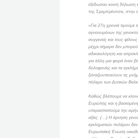
εξέδωσαν κοινή δήλωση ε
της Σρεμπρένιτσα, στην 
«
Για 27η χρονιά τιμούμε
αγνοουμένων της γενοκτο
συγγενείς και τους φίλου
μέχρι σήμερα δεν μπορού
αδικαιολόγητη και απρόκλ
για άλλη μια φορά έναν β
δολοφονίες και τα εγκλή
ξαναζωντανεύουν τις μνή
πόλεμο των Δυτικών Βαλκ
Καθώς βλέπουμε να κλονίζ
Ευρώπης και η βασισμένη 
υπερασπιστούμε την ειρήν
αξίες. (…) Η άρνηση γενο
εγκληματιών πολέμου δεν
Ευρωπαϊκή Ένωση οικοδομ