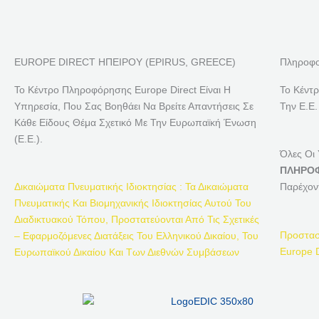
EUROPE DIRECT ΗΠΕΙΡΟΥ (EPIRUS, GREECE)
Πληροφο
Το Κέντρο Πληροφόρησης Europe Direct Είναι Η
Το Κέντ
Υπηρεσία, Που Σας Βοηθάει Να Βρείτε Απαντήσεις Σε
Την Ε.Ε.
Κάθε Είδους Θέμα Σχετικό Με Την Ευρωπαϊκή Ένωση
(Ε.Ε.).
Όλες Οι
ΠΛΗΡΟΦ
Δικαιώματα Πνευματικής Ιδιοκτησίας : Τα Δικαιώματα
Παρέχον
Πνευματικής Και Βιομηχανικής Ιδιοκτησίας Αυτού Του
Διαδικτυακού Τόπου, Προστατεύονται Από Τις Σχετικές
Προστασ
– Εφαρμοζόμενες Διατάξεις Του Ελληνικού Δικαίου, Του
Europe D
Ευρωπαϊκού Δικαίου Και Των Διεθνών Συμβάσεων