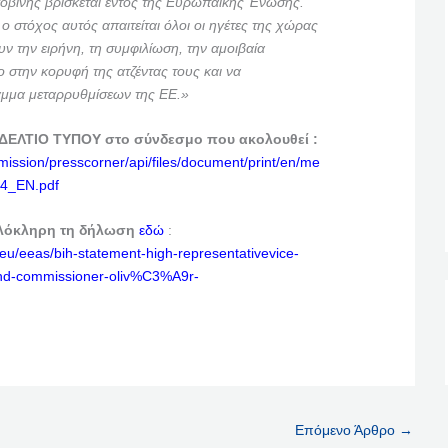
γοβίνης βρίσκεται εντός της Ευρωπαϊκής Ένωσης.
 ο στόχος αυτός απαιτείται όλοι οι ηγέτες της χώρας
υν την ειρήνη, τη συμφιλίωση, την αμοιβαία
ο στην κορυφή της ατζέντας τους και να
μμα μεταρρυθμίσεων της ΕΕ.»
 ΔΕΛΤΙΟ ΤΥΠΟΥ στο σύνδεσμο που ακολουθεί :
mission/presscorner/api/files/document/print/en/me
4_EN.pdf
λόκληρη τη δήλωση
εδώ
:
eu/eeas/bih-statement-high-representativevice-
-and-commissioner-oliv%C3%A9r-
Επόμενο Άρθρο
→