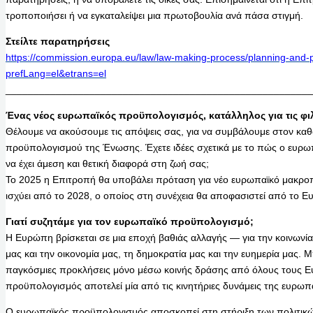
τροποποιήσει ή να εγκαταλείψει μια πρωτοβουλία ανά πάσα στιγμή.
Στείλτε παρατηρήσεις
https://commission.europa.eu/law/law-making-process/planning-and-p
prefLang=el&etrans=el
_______________________________________________________
Ένας νέος ευρωπαϊκός προϋπολογισμός, κατάλληλος για τις φι
Θέλουμε να ακούσουμε τις απόψεις σας, για να συμβάλουμε στον καθ
προϋπολογισμού της Ένωσης. Έχετε ιδέες σχετικά με το πώς ο ευ
να έχει άμεση και θετική διαφορά στη ζωή σας;
Το 2025 η Επιτροπή θα υποβάλει πρόταση για νέο ευρωπαϊκό μακρ
ισχύει από το 2028, ο οποίος στη συνέχεια θα αποφασιστεί από το Ε
Γιατί συζητάμε για τον ευρωπαϊκό προϋπολογισμό;
Η Ευρώπη βρίσκεται σε μια εποχή βαθιάς αλλαγής — για την κοινωνία
μας και την οικονομία μας, τη δημοκρατία μας και την ευημερία μας.
παγκόσμιες προκλήσεις μόνο μέσω κοινής δράσης από όλους τους 
προϋπολογισμός αποτελεί μία από τις κινητήριες δυνάμεις της ευρωπ
Ο ευρωπαϊκός προϋπολογισμός αποσκοπεί στη στήριξη των πολιτικώ