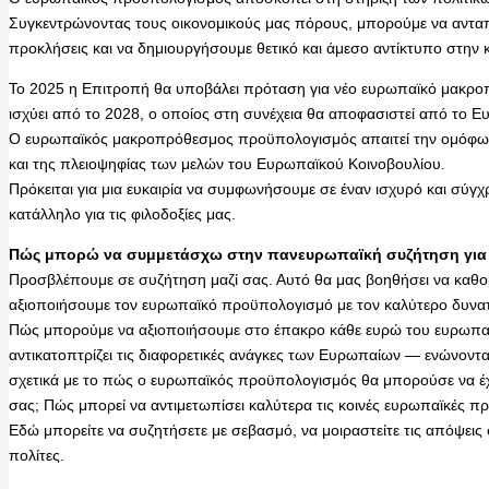
Συγκεντρώνοντας τους οικονομικούς μας πόρους, μπορούμε να ανταπ
προκλήσεις και να δημιουργήσουμε θετικό και άμεσο αντίκτυπο στην 
Το 2025 η Επιτροπή θα υποβάλει πρόταση για νέο ευρωπαϊκό μακρ
ισχύει από το 2028, ο οποίος στη συνέχεια θα αποφασιστεί από το Ε
Ο ευρωπαϊκός μακροπρόθεσμος προϋπολογισμός απαιτεί την ομόφων
και της πλειοψηφίας των μελών του Ευρωπαϊκού Κοινοβουλίου.
Πρόκειται για μια ευκαιρία να συμφωνήσουμε σε έναν ισχυρό και σύ
κατάλληλο για τις φιλοδοξίες μας.
Πώς μπορώ να συμμετάσχω στην πανευρωπαϊκή συζήτηση για 
Προσβλέπουμε σε συζήτηση μαζί σας. Αυτό θα μας βοηθήσει να καθ
αξιοποιήσουμε τον ευρωπαϊκό προϋπολογισμό με τον καλύτερο δυνα
Πώς μπορούμε να αξιοποιήσουμε στο έπακρο κάθε ευρώ του ευρωπα
αντικατοπτρίζει τις διαφορετικές ανάγκες των Ευρωπαίων — ενώνοντα
σχετικά με το πώς ο ευρωπαϊκός προϋπολογισμός θα μπορούσε να έχε
σας; Πώς μπορεί να αντιμετωπίσει καλύτερα τις κοινές ευρωπαϊκές πρ
Εδώ μπορείτε να συζητήσετε με σεβασμό, να μοιραστείτε τις απόψεις 
πολίτες.