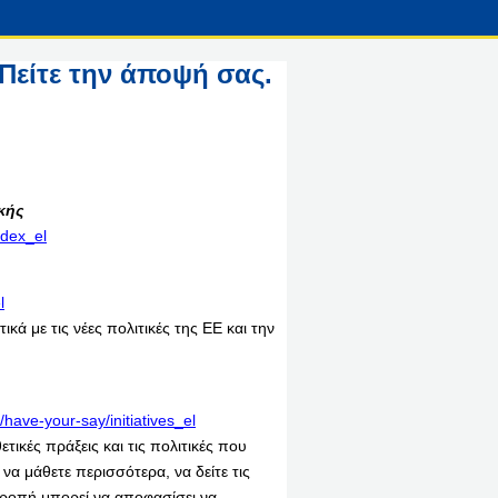
Πείτε την άποψή σας.
κής
ndex_el
l
κά με τις νέες πολιτικές της ΕΕ και την
/have-your-say/initiatives_el
τικές πράξεις και τις πολιτικές που
να μάθετε περισσότερα, να δείτε τις
ιτροπή μπορεί να αποφασίσει να