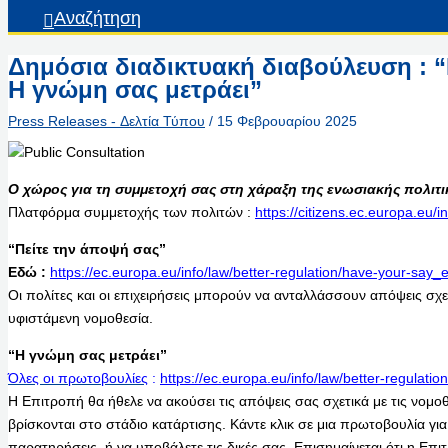
Αναζήτηση
Δημόσια διαδικτυακή διαβούλευση : “
Η γνώμη σας μετράει”
Press Releases - Δελτία Τύπου
/
15 Φεβρουαρίου 2025
Ο χώρος για τη συμμετοχή σας στη χάραξη της ενωσιακής πολιτι
Πλατφόρμα συμμετοχής των πολιτών :
https://citizens.ec.europa.eu/i
“Πείτε την άποψή σας”
Εδώ :
https://ec.europa.eu/info/law/better-regulation/have-your-say_e
Οι πολίτες και οι επιχειρήσεις μπορούν να ανταλλάσσουν απόψεις σχετι
υφιστάμενη νομοθεσία.
“Η γνώμη σας μετράει”
Όλες οι πρωτοβουλίες
:
https://ec.europa.eu/info/law/better-regulation
Η Επιτροπή θα ήθελε να ακούσει τις απόψεις σας σχετικά με τις νομοθε
βρίσκονται στο στάδιο κατάρτισης. Κάντε κλικ σε μια πρωτοβουλία για 
παρατηρήσεις, ή να υποβάλετε τις δικές σας. Επισημαίνεται ότι η Επ