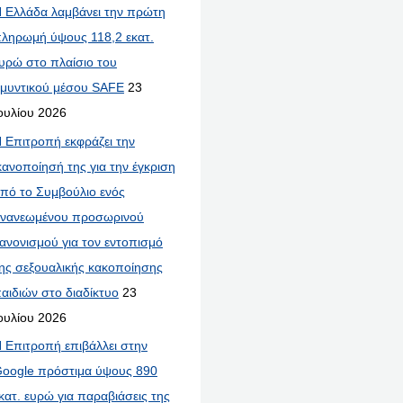
 Ελλάδα λαμβάνει την πρώτη
ληρωμή ύψους 118,2 εκατ.
υρώ στο πλαίσιο του
μυντικού μέσου SAFE
23
ουλίου 2026
 Επιτροπή εκφράζει την
κανοποίησή της για την έγκριση
πό το Συμβούλιο ενός
νανεωμένου προσωρινού
ανονισμού για τον εντοπισμό
ης σεξουαλικής κακοποίησης
αιδιών στο διαδίκτυο
23
ουλίου 2026
 Επιτροπή επιβάλλει στην
oogle πρόστιμα ύψους 890
κατ. ευρώ για παραβιάσεις της