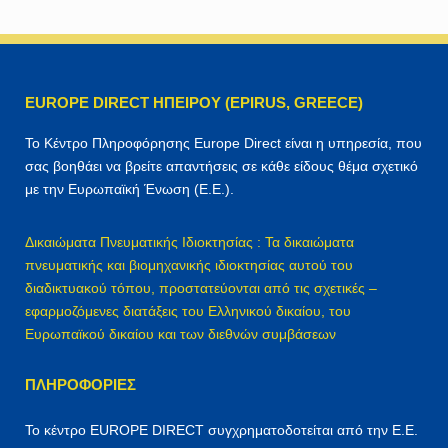
ζ
ή
τ
η
EUROPE DIRECT ΗΠΕΙΡΟΥ (EPIRUS, GREECE)
σ
η
Το Κέντρο Πληροφόρησης Europe Direct είναι η υπηρεσία, που
γ
σας βοηθάει να βρείτε απαντήσεις σε κάθε είδους θέμα σχετικό
ι
με την Ευρωπαϊκή Ένωση (Ε.Ε.).
α
:
Δικαιώματα Πνευματικής Ιδιοκτησίας : Τα δικαιώματα
πνευματικής και βιομηχανικής ιδιοκτησίας αυτού του
διαδικτυακού τόπου, προστατεύονται από τις σχετικές –
εφαρμοζόμενες διατάξεις του Ελληνικού δικαίου, του
Ευρωπαϊκού δικαίου και των διεθνών συμβάσεων
ΠΛΗΡΟΦΟΡΊΕΣ
Το κέντρο EUROPE DIRECT συγχρηματοδοτείται από την Ε.Ε.