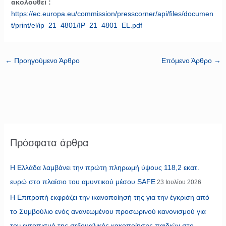
ακολουθεί :
https://ec.europa.eu/commission/presscorner/api/files/documen
t/print/el/ip_21_4801/IP_21_4801_EL.pdf
←
Προηγούμενο Άρθρο
Επόμενο Άρθρο
→
Πρόσφατα άρθρα
Η Ελλάδα λαμβάνει την πρώτη πληρωμή ύψους 118,2 εκατ.
ευρώ στο πλαίσιο του αμυντικού μέσου SAFE
23 Ιουλίου 2026
Η Επιτροπή εκφράζει την ικανοποίησή της για την έγκριση από
το Συμβούλιο ενός ανανεωμένου προσωρινού κανονισμού για
τον εντοπισμό της σεξουαλικής κακοποίησης παιδιών στο