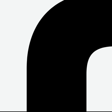
O
E
B
O
R
E
K
-
F