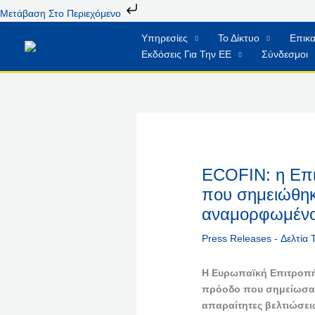
Μετάβαση
Μετάβαση Στο Περιεχόμενο
Στο
Υπηρεσίες
Το Δίκτυο
Επικα
Περιεχόμενο
Εκδόσεις Για Την ΕΕ
Σύνδεσμοι
ECOFIN: η Επι
που σημειώθηκ
αναμορφωμένο
Press Releases - Δελτία
Η Ευρωπαϊκή Επιτροπή 
πρόοδο που σημείωσαν
απαραίτητες βελτιώσει