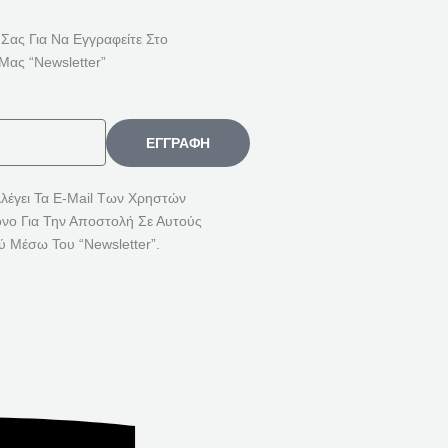
Ή
Τ
 Σας Για Να Εγγραφείτε Στο
Η
Μας “Newsletter”
Σ
Η
Γ
ΕΓΓΡΑΦΉ
Ι
Α
λλέγει Τα E-Mail Των Χρηστών
όνο Για Την Αποστολή Σε Αυτούς
:
ύ Μέσω Του “Newsletter”.