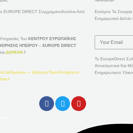
ρίες
Newsletter
ρο EUROPE DIRECT Συγχρηματοδοτείται Από
Εισάγετε Τα Στοιχεία
Ενημερωτικό Δελτίο 
Email
 Υπηρεσίες Του
ΚΕΝΤΡΟΥ ΕΥΡΩΠΑΪΚΗΣ
ΟΡΗΣΗΣ ΗΠΕΙΡΟΥ – EUROPE DIRECT
ται
ΔΩΡΕΑΝ
!
Το EuropeDirect Συ
Αποκλειστικά Και Μ
ία Δεδομένων — Δήλωση Περί Απορρήτου
Ενημερωτικού Υλικο
irect
F
T
Y
A
W
O
C
I
U
sign
E
T
T
B
T
U