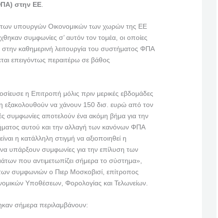
ΦΠΑ) στην ΕΕ
.
 των υπουργών Οικονομικών των χωρών της ΕΕ
χθηκαν συμφωνίες σ’ αυτόν τον τομέα, οι οποίες
 στην καθημερινή λειτουργία του συστήματος ΦΠΑ
εται επειγόντως περαιτέρω σε βάθος
οσίευσε η Επιτροπή μόλις πριν μερικές εβδομάδες
λη εξακολουθούν να χάνουν 150 δισ. ευρώ από τον
ές συμφωνίες αποτελούν ένα ακόμη βήμα για την
ήματος αυτού και την αλλαγή των κανόνων ΦΠΑ
ίναι η κατάλληλη στιγμή να αξιοποιηθεί η
να υπάρξουν συμφωνίες για την επίλυση των
άτων που αντιμετωπίζει σήμερα το σύστημα»,
των συμφωνιών ο Πιερ Μοσκοβισί, επίτροπος
νομικών Υποθέσεων, Φορολογίας και Τελωνείων.
καν σήμερα περιλαμβάνουν: