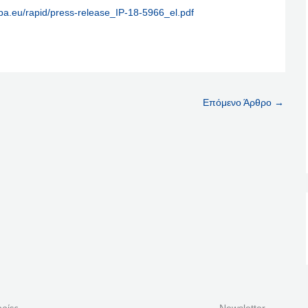
opa.eu/rapid/press-release_IP-18-5966_el.pdf
Επόμενο Άρθρο
→