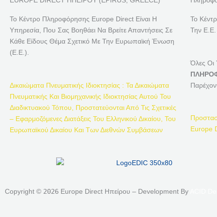
EUROPE DIRECT ΗΠΕΙΡΟΥ (EPIRUS, GREECE)
Πληροφο
Το Κέντρο Πληροφόρησης Europe Direct Είναι Η
Το Κέντ
Υπηρεσία, Που Σας Βοηθάει Να Βρείτε Απαντήσεις Σε
Την Ε.Ε.
Κάθε Είδους Θέμα Σχετικό Με Την Ευρωπαϊκή Ένωση
(Ε.Ε.).
Όλες Οι
ΠΛΗΡΟΦ
Δικαιώματα Πνευματικής Ιδιοκτησίας : Τα Δικαιώματα
Παρέχον
Πνευματικής Και Βιομηχανικής Ιδιοκτησίας Αυτού Του
Διαδικτυακού Τόπου, Προστατεύονται Από Τις Σχετικές
Προστασ
– Εφαρμοζόμενες Διατάξεις Του Ελληνικού Δικαίου, Του
Europe D
Ευρωπαϊκού Δικαίου Και Των Διεθνών Συμβάσεων
Copyright ©
2026
Europe Direct Ηπείρου – Development By
ACID De