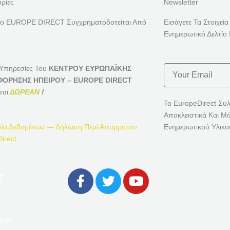
ρίες
Newsletter
ρο EUROPE DIRECT Συγχρηματοδοτείται Από
Εισάγετε Τα Στοιχεία
Ενημερωτικό Δελτίο 
Email
 Υπηρεσίες Του
ΚΕΝΤΡΟΥ ΕΥΡΩΠΑΪΚΗΣ
ΟΡΗΣΗΣ ΗΠΕΙΡΟΥ – EUROPE DIRECT
ται
ΔΩΡΕΑΝ
!
Το EuropeDirect Συ
Αποκλειστικά Και Μ
ία Δεδομένων — Δήλωση Περί Απορρήτου
Ενημερωτικού Υλικο
irect
F
T
Y
A
W
O
C
I
U
E
T
T
sign
B
T
U