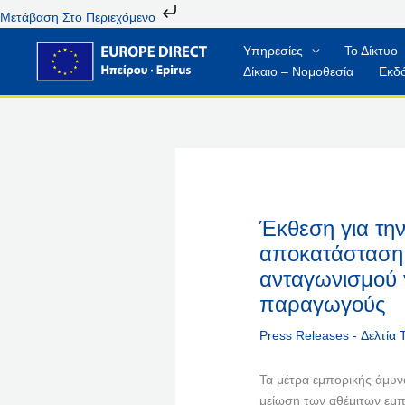
Μετάβαση
Μετάβαση Στο Περιεχόμενο
Στο
Υπηρεσίες
Το Δίκτυο
Περιεχόμενο
Δίκαιο – Νομοθεσία
Εκδό
Έκθεση για τη
αποκατάσταση 
ανταγωνισμού 
παραγωγούς
Press Releases - Δελτία
Τα μέτρα εμπορικής άμυν
μείωση των αθέμιτων εμπ