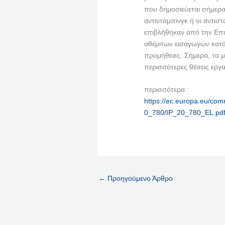
που δημοσιεύεται σήμερ
αντιντάμπινγκ ή οι αντισ
επιβλήθηκαν από την Επι
αθέμιτων εισαγωγών κατά
προμήθειες. Σήμερα, τα 
περισσότερες θέσεις εργ
περισσότερα :
https://ec.europa.eu/comm
0_780/IP_20_780_EL.pd
←
Προηγούμενο Άρθρο