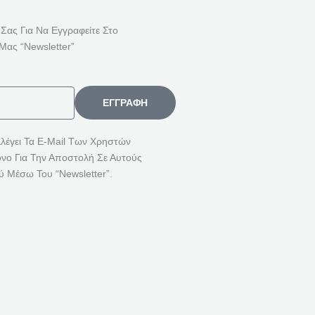
Ή
Τ
 Σας Για Να Εγγραφείτε Στο
Η
Μας “Newsletter”
Σ
Η
Γ
ΕΓΓΡΑΦΉ
Ι
Α
λλέγει Τα E-Mail Των Χρηστών
όνο Για Την Αποστολή Σε Αυτούς
:
ύ Μέσω Του “Newsletter”.