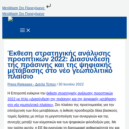
Μετάβαση Στο Περιεχόμενο
Μετάβαση Στο Περιεχόμενο
Έκθεση στρατηγικής ανάλυσης
προοπτικών 2022: Διασύνδεση
της πράσινης και της ψηφιακής
μετάβασης στο νέο γεωπολιτικό
πλαίσιο
Press Releases - Δελτία Τύπου
/
30 Ιουνίου 2022
Η Επιτροπή ενέκρινε την
έκθεση στρατηγικής ανάλυσης προοπτικών
2022 με τίτλο «Διασύνδεση της πράσινης και της ψηφιακής μετάβασης
στο νέο γεωπολιτικό πλαίσιο»
. Στο πλαίσιο της προετοιμασίας για την
επιτάχυνση των δύο μεταβάσεων, η έκθεση προσδιορίζει δέκα βασικούς
τομείς δράσης με στόχο τη μεγιστοποίηση των συνεργειών και της
συνοχής μεταξύ των κλιματικών και των ψηφιακών φιλοδοξιών μας. Με
τον τρόπο αυτόν, η ΕΕ θα ενισχύσει τη διατομεακή ανθεκτικότητά της και