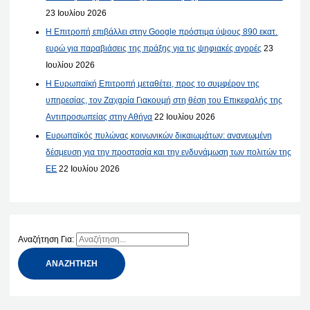
23 Ιουλίου 2026
Η Επιτροπή επιβάλλει στην Google πρόστιμα ύψους 890 εκατ.
ευρώ για παραβιάσεις της πράξης για τις ψηφιακές αγορές
23
Ιουλίου 2026
Η Ευρωπαϊκή Επιτροπή μεταθέτει, προς το συμφέρον της
υπηρεσίας, τον Ζαχαρία Γιακουμή στη θέση του Επικεφαλής της
Αντιπροσωπείας στην Αθήνα
22 Ιουλίου 2026
Ευρωπαϊκός πυλώνας κοινωνικών δικαιωμάτων: ανανεωμένη
δέσμευση για την προστασία και την ενδυνάμωση των πολιτών της
ΕΕ
22 Ιουλίου 2026
Αναζήτηση Για: