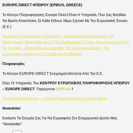
EUROPE DIRECT ΗΠΕΙΡΟΥ (EPIRUS, GREECE)
Το Κέντρο Πληροφόρησης Europe Direct Είναι Η Υπηρεσία, Που Σας Βοηθάει
Να Βρείτε Απαντήσεις Σε Κάθε Είδους Θέμα Σχετικό Με Την Ευρωπαϊκή Ένωση
(Ε.Ε.).
Δικαιώματα Πνευματικής Ιδιοκτησίας : Τα Δικαιώματα Πνευματικής Και
Βιομηχανικής Ιδιοκτησίας Αυτού Του Διαδικτυακού Τόπου, Προστατεύονται Από
Τις Σχετικές – Εφαρμοζόμενες Διατάξεις Του Ελληνικού Δικαίου, Του
Ευρωπαϊκού Δικαίου Και Των Διεθνών Συμβάσεων
Πληροφορίες
Το Κέντρο EUROPE DIRECT Συγχρηματοδοτείται Από Την Ε.Ε.
Όλες Οι Υπηρεσίες Του
ΚΕΝΤΡΟΥ ΕΥΡΩΠΑΪΚΗΣ ΠΛΗΡΟΦΟΡΗΣΗΣ ΗΠΕΙΡΟΥ
– EUROPE DIRECT
Παρέχονται
ΔΩΡΕΑΝ
!
Προστασία Δεδομένων — Δήλωση Περί Απορρήτου Europe Direct
Newsletter
Εισάγετε Τα Στοιχεία Σας Για Να Εγγραφείτε Στο Ενημερωτικό Δελτίο Μας
“Newsletter”