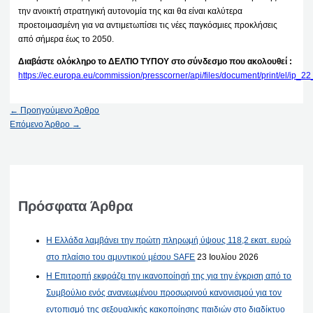
την ανοικτή στρατηγική αυτονομία της και θα είναι καλύτερα
προετοιμασμένη για να αντιμετωπίσει τις νέες παγκόσμιες προκλήσεις
από σήμερα έως το 2050.
Διαβάστε ολόκληρο το ΔΕΛΤΙΟ ΤΥΠΟΥ στο σύνδεσμο που ακολουθεί :
https://ec.europa.eu/commission/presscorner/api/files/document/print/el/ip
←
Προηγούμενο Άρθρο
Επόμενο Άρθρο
→
Πρόσφατα Άρθρα
Η Ελλάδα λαμβάνει την πρώτη πληρωμή ύψους 118,2 εκατ. ευρώ
στο πλαίσιο του αμυντικού μέσου SAFE
23 Ιουλίου 2026
Η Επιτροπή εκφράζει την ικανοποίησή της για την έγκριση από το
Συμβούλιο ενός ανανεωμένου προσωρινού κανονισμού για τον
εντοπισμό της σεξουαλικής κακοποίησης παιδιών στο διαδίκτυο