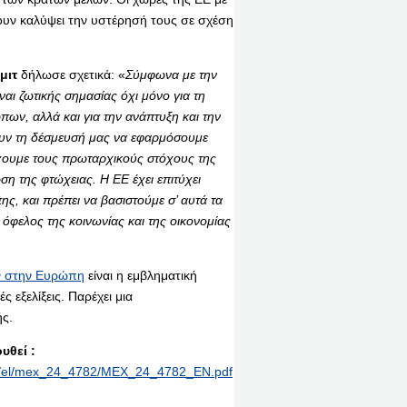
ουν καλύψει την υστέρησή τους σε σχέση
μιτ
δήλωσε σχετικά: «
Σύμφωνα με την
ναι ζωτικής σημασίας όχι μόνο για τη
πων, αλλά και για την ανάπτυξη και την
υν τη δέσμευσή μας να εφαρμόσουμε
χουμε τους πρωταρχικούς στόχους της
ση της φτώχειας. Η ΕΕ έχει επιτύχει
ς, και πρέπει να βασιστούμε σ’ αυτά τα
όφελος της κοινωνίας και της οικονομίας
ων στην Ευρώπη
είναι η εμβληματική
 εξελίξεις. Παρέχει μια
ής.
υθεί :
rint/el/mex_24_4782/MEX_24_4782_EN.pdf