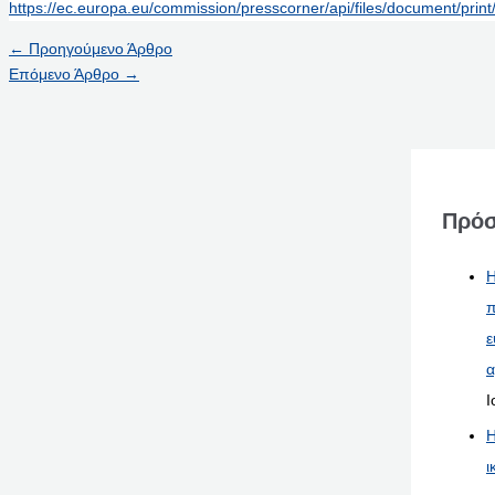
https://ec.europa.eu/commission/presscorner/api/files/document/pr
←
Προηγούμενο Άρθρο
Επόμενο Άρθρο
→
Πρόσ
Η
π
ε
α
Ι
Η
ι