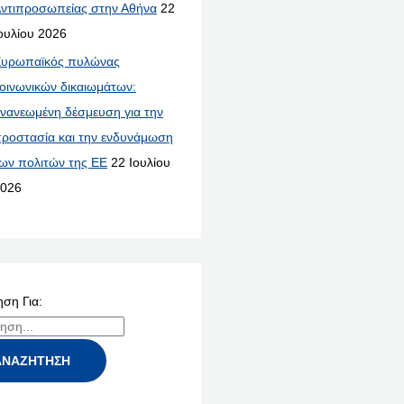
ντιπροσωπείας στην Αθήνα
22
ουλίου 2026
υρωπαϊκός πυλώνας
οινωνικών δικαιωμάτων:
νανεωμένη δέσμευση για την
ροστασία και την ενδυνάμωση
ων πολιτών της ΕΕ
22 Ιουλίου
026
ση Για: