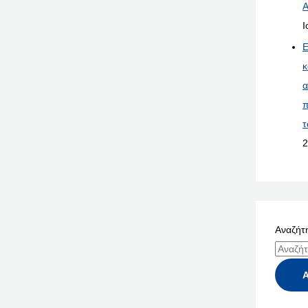
Α
Ι
Ε
κ
α
π
τ
2
Αναζήτη