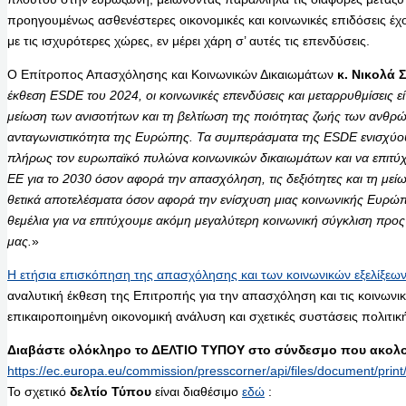
προηγουμένως ασθενέστερες οικονομικές και κοινωνικές επιδόσεις έχ
με τις ισχυρότερες χώρες, εν μέρει χάρη σ’ αυτές τις επενδύσεις.
Ο Επίτροπος Απασχόλησης και Κοινωνικών Δικαιωμάτων
κ. Νικολά
Σ
έκθεση ESDE του 2024, οι κοινωνικές επενδύσεις και μεταρρυθμίσεις εί
μείωση των ανισοτήτων και τη βελτίωση της ποιότητας ζωής των ανθρώ
ανταγωνιστικότητα της Ευρώπης. Τα συμπεράσματα της ESDE ενισχύο
πλήρως τον ευρωπαϊκό πυλώνα κοινωνικών δικαιωμάτων και να επιτύ
ΕΕ για το 2030 όσον αφορά την απασχόληση, τις δεξιότητες και τη μείω
θετικά αποτελέσματα όσον αφορά την ενίσχυση μιας κοινωνικής Ευρώπη
θεμέλια για να επιτύχουμε ακόμη μεγαλύτερη κοινωνική σύγκλιση προς 
μας.
»
Η ετήσια επισκόπηση της απασχόλησης και των κοινωνικών εξελίξε
αναλυτική έκθεση της Επιτροπής για την απασχόληση και τις κοινωνικές
επικαιροποιημένη οικονομική ανάλυση και σχετικές συστάσεις πολιτικ
Διαβάστε ολόκληρο το ΔΕΛΤΙΟ ΤΥΠΟΥ στο σύνδεσμο που ακολο
https://ec.europa.eu/commission/presscorner/api/files/document/p
Το σχετικό
δελτίο Τύπου
είναι διαθέσιμο
εδώ
: