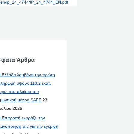
int/en/ip_24_4744/IP_24_4744_EN.pdf
φατα Άρθρα
 Ελλάδα λαμβάνει την πρώτη
ληρωμή ύψους 118,2 εκατ.
υρώ στο πλαίσιο του
μυντικού μέσου SAFE
23
ουλίου 2026
 Επιτροπή εκφράζει την
κανοποίησή της για την έγκριση