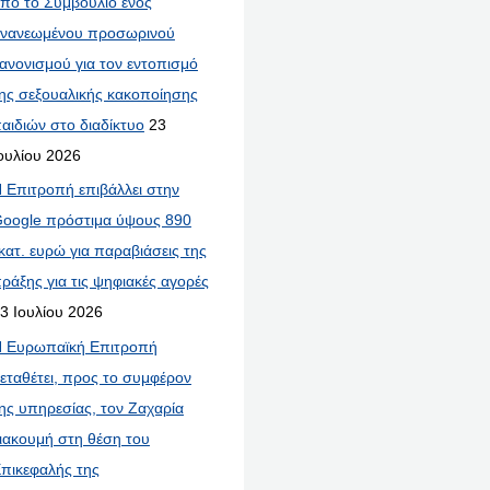
πό το Συμβούλιο ενός
νανεωμένου προσωρινού
ανονισμού για τον εντοπισμό
ης σεξουαλικής κακοποίησης
αιδιών στο διαδίκτυο
23
ουλίου 2026
 Επιτροπή επιβάλλει στην
oogle πρόστιμα ύψους 890
κατ. ευρώ για παραβιάσεις της
ράξης για τις ψηφιακές αγορές
3 Ιουλίου 2026
 Ευρωπαϊκή Επιτροπή
εταθέτει, προς το συμφέρον
ης υπηρεσίας, τον Ζαχαρία
ιακουμή στη θέση του
πικεφαλής της