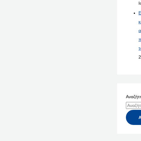
Ι
Ε
κ
α
π
τ
2
Αναζήτη