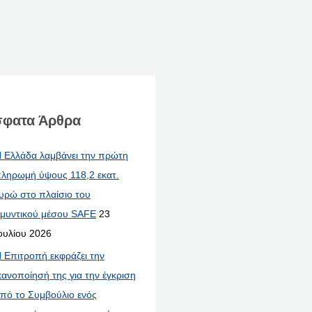
φατα Άρθρα
 Ελλάδα λαμβάνει την πρώτη
ληρωμή ύψους 118,2 εκατ.
υρώ στο πλαίσιο του
μυντικού μέσου SAFE
23
ουλίου 2026
 Επιτροπή εκφράζει την
κανοποίησή της για την έγκριση
πό το Συμβούλιο ενός