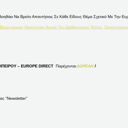
Βοηθάει Να Βρείτε Απαντήσεις Σε Κάθε Είδους Θέμα Σχετικό Με Την Ευ
 Βιομηχανικής Ιδιοκτησίας Αυτού Του Διαδικτυακού Τόπου, Προστατεύον
ΠΕΙΡΟΥ – EUROPE DIRECT
Παρέχονται
ΔΩΡΕΑΝ
!
ας “Newsletter”