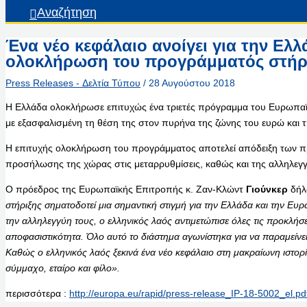
Αναζήτηση
Ένα νέο κεφάλαιο ανοίγει για την Ελλ
ολοκλήρωση του προγράμματός στήρ
Press Releases - Δελτία Τύπου
/
28 Αυγούστου 2018
Η Ελλάδα ολοκλήρωσε επιτυχώς ένα τριετές πρόγραμμα του Ευρωπα
με εξασφαλισμένη τη θέση της στον πυρήνα της ζώνης του ευρώ και
Η επιτυχής ολοκλήρωση του προγράμματος αποτελεί απόδειξη των π
προσήλωσης της χώρας στις μεταρρυθμίσεις, καθώς και της αλληλεγ
Ο πρόεδρος της Ευρωπαϊκής Επιτροπής κ. Ζαν-Κλώντ
Γιούνκερ
δήλ
στήριξης σηματοδοτεί μια σημαντική στιγμή για την Ελλάδα και την Ευ
την αλληλεγγύη τους, ο ελληνικός λαός αντιμετώπισε όλες τις προκλήσ
αποφασιστικότητα. Όλο αυτό το διάστημα αγωνίστηκα για να παραμείν
Καθώς ο ελληνικός λαός ξεκινά
ένα νέο κεφάλαιο στη μακραίωνη ιστορί
σύμμαχο, εταίρο και φίλο».
περισσότερα :
http://europa.eu/rapid/press-release_IP-18-5002_el.pd