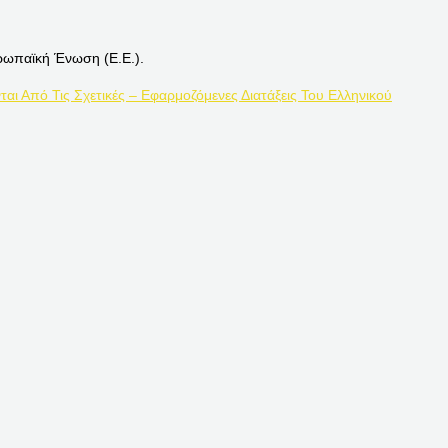
ρωπαϊκή Ένωση (Ε.Ε.).
ται Από Τις Σχετικές – Εφαρμοζόμενες Διατάξεις Του Ελληνικού