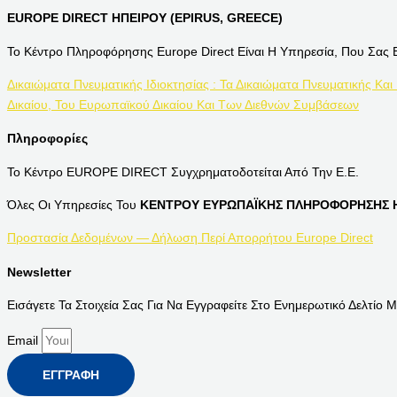
EUROPE DIRECT ΗΠΕΙΡΟΥ (EPIRUS, GREECE)
Το Κέντρο Πληροφόρησης Europe Direct Είναι Η Υπηρεσία, Που Σας 
Δικαιώματα Πνευματικής Ιδιοκτησίας : Τα Δικαιώματα Πνευματικής Και
Δικαίου, Του Ευρωπαϊκού Δικαίου Και Των Διεθνών Συμβάσεων
Πληροφορίες
Το Κέντρο EUROPE DIRECT Συγχρηματοδοτείται Από Την Ε.Ε.
Όλες Οι Υπηρεσίες Του
ΚΕΝΤΡΟΥ ΕΥΡΩΠΑΪΚΗΣ ΠΛΗΡΟΦΟΡΗΣΗΣ Η
Προστασία Δεδομένων — Δήλωση Περί Απορρήτου Europe Direct
Newsletter
Εισάγετε Τα Στοιχεία Σας Για Να Εγγραφείτε Στο Ενημερωτικό Δελτίο Μ
Email
ΕΓΓΡΑΦΉ