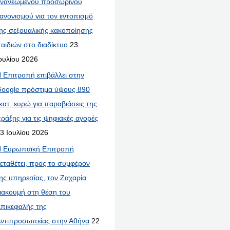
νανεωμένου προσωρινού
ανονισμού για τον εντοπισμό
ης σεξουαλικής κακοποίησης
αιδιών στο διαδίκτυο
23
ουλίου 2026
 Επιτροπή επιβάλλει στην
oogle πρόστιμα ύψους 890
κατ. ευρώ για παραβιάσεις της
ράξης για τις ψηφιακές αγορές
3 Ιουλίου 2026
 Ευρωπαϊκή Επιτροπή
εταθέτει, προς το συμφέρον
ης υπηρεσίας, τον Ζαχαρία
ιακουμή στη θέση του
πικεφαλής της
ντιπροσωπείας στην Αθήνα
22