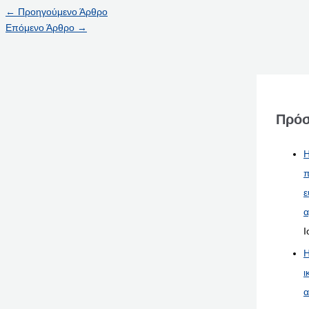
←
Προηγούμενο Άρθρο
Επόμενο Άρθρο
→
Πρόσ
Η
π
ε
α
Ι
Η
ι
α