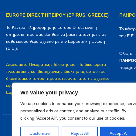
EUROPE DIRECT ΗΠΕΙΡΟΥ (EPIRUS, GREECE)
ΠΛΗΡΟ
Το Κέντρο Πληροφόρησης Europe Direct είναι η
Το κέντ
υπηρεσία, που σας βοηθάει να βρείτε απαντήσεις σε
την Ε.Ε.
κάθε είδους θέμα σχετικό με την Ευρωπαϊκή Ένωση
(Ε.Ε.).
Όλες οι
ΠΛΗΡΟΦ
Δικαιώματα Πνευματικής Ιδιοκτησίας : Τα δικαιώματα
παρέχον
πνευματικής και βιομηχανικής ιδιοκτησίας αυτού του
διαδικτυακού τόπου, προστατεύονται από τις σχετικές –
Προστασ
εφαρμοζόμενες διατάξεις του Ελληνικού δικαίου, του
We value your privacy
Europe D
Ευρωπαϊκού δικαίου και των διεθνών συμβάσεων
We use cookies to enhance your browsing experience, serv
personalized ads or content, and analyze our traffic. By
clicking "Accept All", you consent to our use of cookies.
Customize
Reject All
Accept All