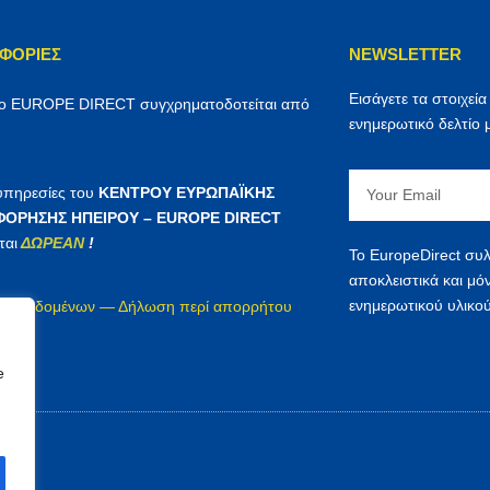
ΦΟΡΊΕΣ
NEWSLETTER
Εισάγετε τα στοιχεία
ρο EUROPE DIRECT συγχρηματοδοτείται από
ενημερωτικό δελτίο 
Email
 υπηρεσίες του
ΚΕΝΤΡΟΥ ΕΥΡΩΠΑΪΚΗΣ
ΟΡΗΣΗΣ ΗΠΕΙΡΟΥ – EUROPE DIRECT
ται
ΔΩΡΕΑΝ
!
Το EuropeDirect συλ
αποκλειστικά και μό
ενημερωτικού υλικού
ία δεδομένων — Δήλωση περί απορρήτου
irect
e