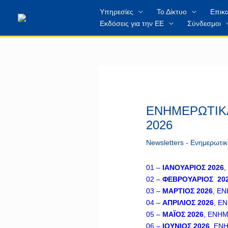
Μετάβαση
περιεχόμενο
Υπηρεσίες
Το Δίκτυο
Επικα
στο
Εκδόσεις για την ΕΕ
Σύνδεσμοι
περιεχόμενο
ΕΝΗΜΕΡΩΤΙΚΑ
2026
Newsletters - Ενημερωτικ
01 –
ΙΑΝΟΥΑΡΙΟΣ 2026
02 –
ΦΕΒΡΟΥΑΡΙΟΣ 202
03 –
ΜΑΡΤΙΟΣ 2026
, Ε
04 –
ΑΠΡΙΛΙΟΣ 2026
, Ε
05 –
ΜΑΪΟΣ 2026
, ΕΝΗ
06 –
ΙΟΥΝΙΟΣ 2026
, ΕΝ