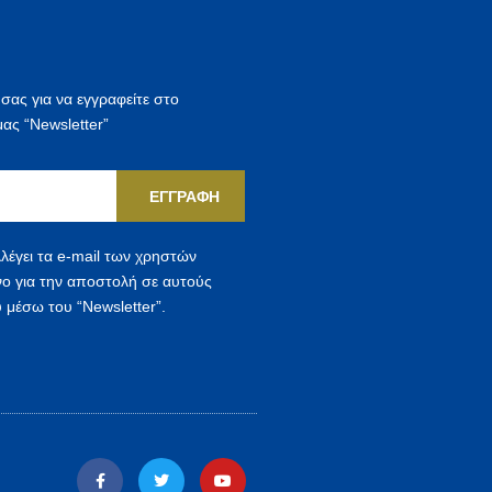
η
σ
η
 σας για να εγγραφείτε στο
γ
μας “Newsletter”
ι
α
ΕΓΓΡΑΦΉ
:
λέγει τα e-mail των χρηστών
νο για την αποστολή σε αυτούς
 μέσω του “Newsletter”.
F
T
Y
a
w
o