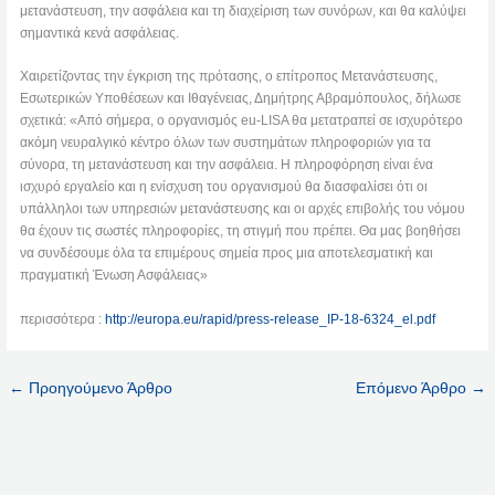
μετανάστευση, την ασφάλεια και τη διαχείριση των συνόρων, και θα καλύψει
σημαντικά κενά ασφάλειας.
Χαιρετίζοντας την έγκριση της πρότασης, ο επίτροπος Μετανάστευσης,
Εσωτερικών Υποθέσεων και Ιθαγένειας, Δημήτρης Αβραμόπουλος, δήλωσε
σχετικά: «Από σήμερα, ο οργανισμός eu-LISA θα μετατραπεί σε ισχυρότερο
ακόμη νευραλγικό κέντρο όλων των συστημάτων πληροφοριών για τα
σύνορα, τη μετανάστευση και την ασφάλεια. Η πληροφόρηση είναι ένα
ισχυρό εργαλείο και η ενίσχυση του οργανισμού θα διασφαλίσει ότι οι
υπάλληλοι των υπηρεσιών μετανάστευσης και οι αρχές επιβολής του νόμου
θα έχουν τις σωστές πληροφορίες, τη στιγμή που πρέπει. Θα μας βοηθήσει
να συνδέσουμε όλα τα επιμέρους σημεία προς μια αποτελεσματική και
πραγματική Ένωση Ασφάλειας»
περισσότερα :
http://europa.eu/rapid/press-release_IP-18-6324_el.pdf
←
Προηγούμενο Άρθρο
Επόμενο Άρθρο
→