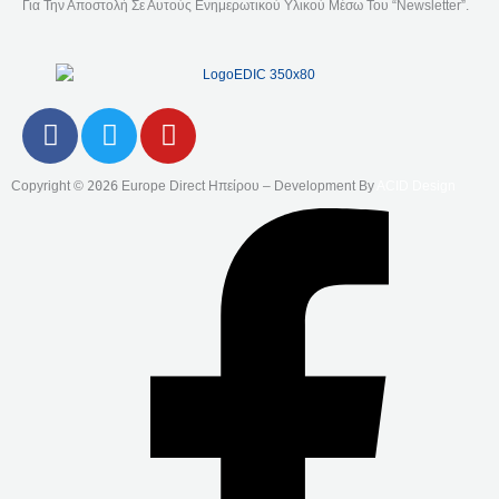
Για Την Αποστολή Σε Αυτούς Ενημερωτικού Υλικού Μέσω Του “Newsletter”.
F
T
Y
A
W
O
C
I
U
Copyright ©
2026
Europe Direct Ηπείρου – Development By
ACID Design
E
T
T
B
T
U
O
E
B
O
R
E
K
-
F