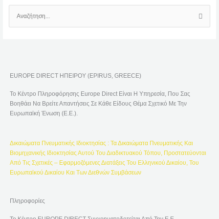
Α
Ν
Α
Ζ
Ή
EUROPE DIRECT ΗΠΕΙΡΟΥ (EPIRUS, GREECE)
Τ
Η
Το Κέντρο Πληροφόρησης Europe Direct Είναι Η Υπηρεσία, Που Σας
Σ
Βοηθάει Να Βρείτε Απαντήσεις Σε Κάθε Είδους Θέμα Σχετικό Με Την
Η
Ευρωπαϊκή Ένωση (Ε.Ε.).
Γ
Ι
Δικαιώματα Πνευματικής Ιδιοκτησίας : Τα Δικαιώματα Πνευματικής Και
Α
Βιομηχανικής Ιδιοκτησίας Αυτού Του Διαδικτυακού Τόπου, Προστατεύονται
:
Από Τις Σχετικές – Εφαρμοζόμενες Διατάξεις Του Ελληνικού Δικαίου, Του
Ευρωπαϊκού Δικαίου Και Των Διεθνών Συμβάσεων
Πληροφορίες