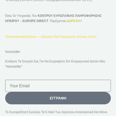
Το Κέντρο EUROPE DIRECT Συγχρηματοδοτείται Από Την Ε.Ε.
Όλες Οι Υπηρεσίες Του
ΚΕΝΤΡΟΥ ΕΥΡΩΠΑΪΚΗΣ ΠΛΗΡΟΦΟΡΗΣΗΣ
ΗΠΕΙΡΟΥ – EUROPE DIRECT
Παρέχονται
ΔΩΡΕΑΝ
!
Προστασία Δεδομένων — Δήλωση Περί Απορρήτου Europe Direct
Newsletter
Εισάγετε Τα Στοιχεία Σας Για Να Εγγραφείτε Στο Ενημερωτικό Δελτίο Μας
“Newsletter”
Email
ΕΓΓΡΑΦΉ
Το EuropeDirect Συλλέγει Τα E-Mail Των Χρηστών Αποκλειστικά Και Μόνο