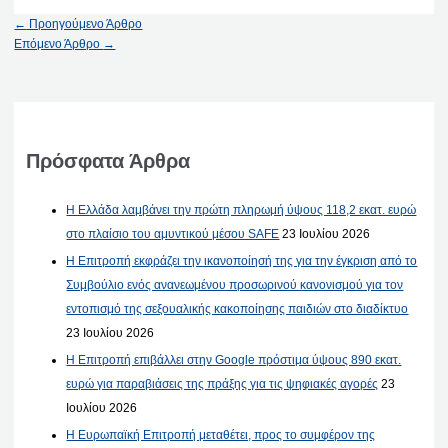
←
Προηγούμενο Άρθρο
Επόμενο Άρθρο
→
Πρόσφατα Άρθρα
Η Ελλάδα λαμβάνει την πρώτη πληρωμή ύψους 118,2 εκατ. ευρώ
στο πλαίσιο του αμυντικού μέσου SAFE
23 Ιουλίου 2026
Η Επιτροπή εκφράζει την ικανοποίησή της για την έγκριση από το
Συμβούλιο ενός ανανεωμένου προσωρινού κανονισμού για τον
εντοπισμό της σεξουαλικής κακοποίησης παιδιών στο διαδίκτυο
23 Ιουλίου 2026
Η Επιτροπή επιβάλλει στην Google πρόστιμα ύψους 890 εκατ.
ευρώ για παραβιάσεις της πράξης για τις ψηφιακές αγορές
23
Ιουλίου 2026
Η Ευρωπαϊκή Επιτροπή μεταθέτει, προς το συμφέρον της