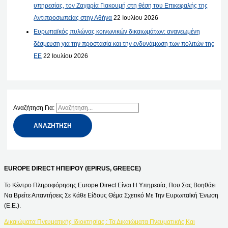
υπηρεσίας, τον Ζαχαρία Γιακουμή στη θέση του Επικεφαλής της
Αντιπροσωπείας στην Αθήνα
22 Ιουλίου 2026
Ευρωπαϊκός πυλώνας κοινωνικών δικαιωμάτων: ανανεωμένη
δέσμευση για την προστασία και την ενδυνάμωση των πολιτών της
ΕΕ
22 Ιουλίου 2026
Αναζήτηση Για:
EUROPE DIRECT ΗΠΕΙΡΟΥ (EPIRUS, GREECE)
Το Κέντρο Πληροφόρησης Europe Direct Είναι Η Υπηρεσία, Που Σας Βοηθάει
Να Βρείτε Απαντήσεις Σε Κάθε Είδους Θέμα Σχετικό Με Την Ευρωπαϊκή Ένωση
(Ε.Ε.).
Δικαιώματα Πνευματικής Ιδιοκτησίας : Τα Δικαιώματα Πνευματικής Και