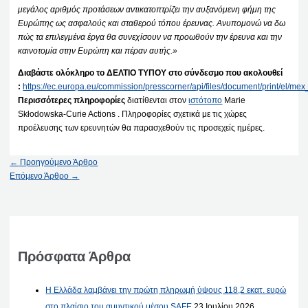
μεγάλος αριθμός προτάσεων αντικατοπτρίζει την αυξανόμενη φήμη της
Ευρώπης ως ασφαλούς και σταθερού τόπου έρευνας. Ανυπομονώ να δω
πώς τα επιλεγμένα έργα θα συνεχίσουν να προωθούν την έρευνα και την
καινοτομία στην Ευρώπη και πέραν αυτής.»
Διαβάστε ολόκληρο το ΔΕΛΤΙΟ ΤΥΠΟΥ στο σύνδεσμο που ακολουθεί
:
https://ec.europa.eu/commission/presscorner/api/files/document/print/el
Περισσότερες πληροφορίες
διατίθενται στον
ιστότοπο
Marie
Skłodowska-Curie Actions . Πληροφορίες σχετικά με τις χώρες
προέλευσης των ερευνητών θα παρασχεθούν τις προσεχείς ημέρες.
←
Προηγούμενο Άρθρο
Επόμενο Άρθρο
→
Πρόσφατα Άρθρα
Η Ελλάδα λαμβάνει την πρώτη πληρωμή ύψους 118,2 εκατ. ευρώ
στο πλαίσιο του αμυντικού μέσου SAFE
23 Ιουλίου 2026