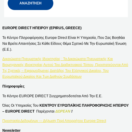
EUROPE DIRECT ΗΠΕΙΡΟΥ (EPIRUS, GREECE)
Το Κέντρο Πληροφόρησης Europe Direct Είναι Η Υπηρεσία, Που Σας Βοηθάει
Να Βρείτε Απαντήσεις Σε Κάθε Είδους Θέμα Σχετικό Με Την Ευρωπαϊκή Ένωση
(Ε.Ε.).
Δικαιώματα Πνευματικής Ιδιοκτησίας : Τα Δικαιώματα Πνευματικής Και
Βιομηχανικής Ιδιοκτησίας Αυτού Του Διαδικτυακού Τόπου, Προστατεύονται Από
Τις Σχετικές – Εφαρμοζόμενες Διατάξεις Του Ελληνικού Δικαίου, Του
Ευρωπαϊκού Δικαίου Και Των Διεθνών Συμβάσεων
Πληροφορίες
Το Κέντρο EUROPE DIRECT Συγχρηματοδοτείται Από Την Ε.Ε.
Όλες Οι Υπηρεσίες Του
ΚΕΝΤΡΟΥ ΕΥΡΩΠΑΪΚΗΣ ΠΛΗΡΟΦΟΡΗΣΗΣ ΗΠΕΙΡΟΥ
– EUROPE DIRECT
Παρέχονται
ΔΩΡΕΑΝ
!
Προστασία Δεδομένων — Δήλωση Περί Απορρήτου Europe Direct
Newsletter