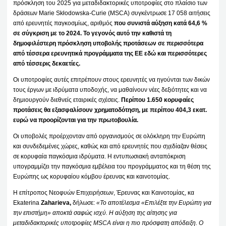
πρόσκληση του 2025 για μεταδιδακτορικές υποτροφίες στο πλαίσιο των
δράσεων Marie Skłodowska-Curie (MSCA) συγκέντρωσε 17 058 αιτήσεις
από ερευνητές παγκοσμίως, αριθμός
που συνιστά αύξηση κατά 64,6 %
σε σύγκριση με το 2024. Το γεγονός αυτό την καθιστά τη
δημοφιλέστερη πρόσκληση υποβολής προτάσεων σε περισσότερα
από τέσσερα ερευνητικά προγράμματα της ΕΕ εδώ και περισσότερες
από τέσσερις δεκαετίες.
Οι υποτροφίες αυτές επιτρέπουν στους ερευνητές να ηγούνται των δικών
τους έργων με ιδρύματα υποδοχής, να μαθαίνουν νέες δεξιότητες και να
δημιουργούν διεθνείς εταιρικές σχέσεις.
Περίπου 1.650 κορυφαίες
προτάσεις θα εξασφαλίσουν χρηματοδότηση, με περίπου 404,3 εκατ.
ευρώ να προορίζονται για την πρωτοβουλία.
Οι υποβολές προέρχονταν από οργανισμούς σε ολόκληρη την Ευρώπη
και συνδεδεμένες χώρες, καθώς και από ερευνητές που σχεδίαζαν θέσεις
σε κορυφαία παγκόσμια ιδρύματα. Η εντυπωσιακή ανταπόκριση
υπογραμμίζει την παγκόσμια εμβέλεια του προγράμματος και τη θέση της
Ευρώπης ως κορυφαίου κόμβου έρευνας και καινοτομίας.
Η επίτροπος Νεοφυών Επιχειρήσεων, Έρευνας και Καινοτομίας, κα
Ekaterina
Zaharieva,
δήλωσε:
«Το αποτέλεσμα «Επιλέξτε την Ευρώπη για
την επιστήμη» αποκτά σαφώς ισχύ. Η αύξηση της αίτησης για
μεταδιδακτορικές υποτροφίες MSCA είναι η πιο πρόσφατη απόδειξη. Ο