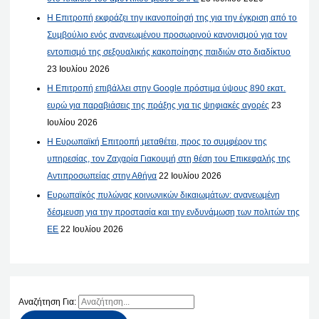
Η Επιτροπή εκφράζει την ικανοποίησή της για την έγκριση από το
Συμβούλιο ενός ανανεωμένου προσωρινού κανονισμού για τον
εντοπισμό της σεξουαλικής κακοποίησης παιδιών στο διαδίκτυο
23 Ιουλίου 2026
Η Επιτροπή επιβάλλει στην Google πρόστιμα ύψους 890 εκατ.
ευρώ για παραβιάσεις της πράξης για τις ψηφιακές αγορές
23
Ιουλίου 2026
Η Ευρωπαϊκή Επιτροπή μεταθέτει, προς το συμφέρον της
υπηρεσίας, τον Ζαχαρία Γιακουμή στη θέση του Επικεφαλής της
Αντιπροσωπείας στην Αθήνα
22 Ιουλίου 2026
Ευρωπαϊκός πυλώνας κοινωνικών δικαιωμάτων: ανανεωμένη
δέσμευση για την προστασία και την ενδυνάμωση των πολιτών της
ΕΕ
22 Ιουλίου 2026
Αναζήτηση Για: