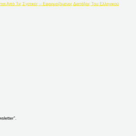
ται Από Τις Σχετικές – Εφαρμοζόμενες Διατάξεις Του Ελληνικού
letter”.