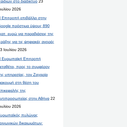
αιδιών στο διαδίκτυο
23
ουλίου 2026
 Επιτροπή επιβάλλει στην
oogle πρόστιμα ύψους 890
κατ. ευρώ για παραβιάσεις της
ράξης για τις ψηφιακές αγορές
3 Ιουλίου 2026
 Ευρωπαϊκή Επιτροπή
εταθέτει, προς το συμφέρον
ης υπηρεσίας, τον Ζαχαρία
ιακουμή στη θέση του
πικεφαλής της
ντιπροσωπείας στην Αθήνα
22
ουλίου 2026
υρωπαϊκός πυλώνας
οινωνικών δικαιωμάτων: