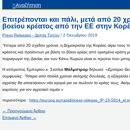
Αναζήτηση
Επιτρέπονται και πάλι, μετά από 20 χ
βοείου κρέατος από την ΕΕ στην Κορ
Press Releases - Δελτία Τύπου
/
2 Οκτωβρίου 2019
Ύστερα από 20 σχεδόν χρόνια, η Δημοκρατία της Κορέας αίρει τους π
κρέατος και προϊόντων με βάση το βόειο κρέας από ορισμένα κράτη 
παραγωγοί της Δανίας και των Κάτω Χωρών είναι οι πρώτοι που μπορ
Η επίτροπος Εμπορίου κ. Σεσίλια
Μάλμστρομ
δήλωσε: «
Εμπόριο δεν
συμφωνίες
.
Ύστερα από πολλά χρόνια σκληρής δουλειάς, η εξαγγελία αυ
αγρότες θα αποκτήσουν νέα αγορά για να πωλούν το κρέας τους. Ακόμ
καρπούς για τον αγροτικό τομέα.
»
περισσότερα :
https://europa.eu/rapid/press-release_IP-19-5914_el.p
←
Προηγούμενο Άρθρο
Επόμενο Άρθρο
→