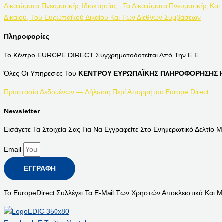
Δικαιώματα Πνευματικής Ιδιοκτησίας : Τα Δικαιώματα Πνευματικής Και
Δικαίου, Του Ευρωπαϊκού Δικαίου Και Των Διεθνών Συμβάσεων
Πληροφορίες
Το Κέντρο EUROPE DIRECT Συγχρηματοδοτείται Από Την Ε.Ε.
Όλες Οι Υπηρεσίες Του
ΚΕΝΤΡΟΥ ΕΥΡΩΠΑΪΚΗΣ ΠΛΗΡΟΦΟΡΗΣΗΣ Η
Προστασία Δεδομένων — Δήλωση Περί Απορρήτου Europe Direct
Newsletter
Εισάγετε Τα Στοιχεία Σας Για Να Εγγραφείτε Στο Ενημερωτικό Δελτίο Μ
Email
ΕΓΓΡΑΦΉ
Το EuropeDirect Συλλέγει Τα E-Mail Των Χρηστών Αποκλειστικά Και 