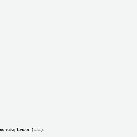
ρωπαϊκή Ένωση (Ε.Ε.).