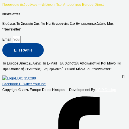
Προστασία Δεδομένων — Δήλωση Περί Απορρήτου Europe Direct
Newsletter
Εισάγετε Τα Στοιχεία Σας Για Να Εγγραφείτε Στο Ενημερωτικό Δελτίο Μας
“Newsletter”
Email
ΕΓΓΡΑΦΉ
Το EuropeDirect Συλλέγει Τα E-Mail Των Χρηστών Αποκλειστικά Και Μόνο Για
Την Αποστολή Σε Αυτούς Ενημερωτικού Υλικού Μέσω Του “Newsletter”.
Facebook-F
Twitter
Youtube
Copyright ©
Europe Direct Ηπείρου – Development By
ACID Design
2026