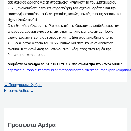
του σχεδίου δράσης για τη στρατιωτική κινητικότητα του Σεπτεμβρίου
2021, ανακοινώσαμε την επικαιροποίηση του σχεδίου δράσης και την
εισαγωγή περαιτέρω τομέων εργασίας, καθώς πολλές από τις δράσεις του
είχαν ολοκληρωθεί.
Ο επιθετικός πόλεμος της Ρωσίας κατά της Ουκρανίας επιβεβαίωσε την
επείγουσα ανάγκη ενίσχυσης της στρατιωτικής κινητικότητας. Τούτο
αποτυπώνεται επίσης στη στρατηγική πυξίδα που εγκρίθηκε από το
Συμβούλιο τον Μάρτιο του 2022, καθώς και στην κοινή ανακοίνωση
σχετικά με την ανάλυση του επενδυτικού χάσματος στον τομέα της
άμυνας του Μαΐου 2022.
Διαβάστε ολόκληρο το ΔΕΛΤΙΟ ΤΥΠΟΥ στο σύνδεσμο που ακολουθεί :
https://ec.europa.eu/commission/presscorner/api/files/document/print/el
←
Προηγούμενο Άρθρο
Επόμενο Άρθρο
→
Πρόσφατα Άρθρα