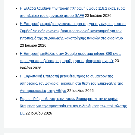
Η Ελλάδα λαμβάνει την πρώτη πληρωμή ύψους 118,2 εκατ. ευρώ
στο πλαίσιο του αμυντικού μέσου SAFE
23 Ιουλίου 2026
Η Επιτροπή εκφράζει την ικανοποίησή της για την έγκριση από το
Συμβούλιο ενός ανανεωμένου προσωρινού κανονισμού για τον
εντοπισμό της σεξουαλικής κακοποίησης παιδιών στο διαδίκτυο
23 Ιουλίου 2026
Η Επιτροπή επιβάλλει στην Google πρόστιμα ύψους 890 εκατ.
ευρώ για παραβιάσεις της πράξης για τις ψηφιακές αγορές
23
Ιουλίου 2026
Η Ευρωπαϊκή Επιτροπή μεταθέτει, προς το συμφέρον της
υπηρεσίας, τον Ζαχαρία Γιακουμή στη θέση του Επικεφαλής της
Αντιπροσωπείας στην Αθήνα
22 Ιουλίου 2026
Ευρωπαϊκός πυλώνας κοινωνικών δικαιωμάτων: ανανεωμένη
δέσμευση για την προστασία και την ενδυνάμωση των πολιτών της
ΕΕ
22 Ιουλίου 2026