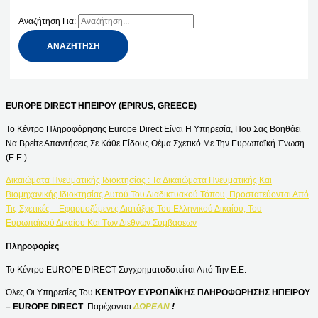
Αναζήτηση Για:
EUROPE DIRECT ΗΠΕΙΡΟΥ (EPIRUS, GREECE)
Το Κέντρο Πληροφόρησης Europe Direct Είναι Η Υπηρεσία, Που Σας Βοηθάει
Να Βρείτε Απαντήσεις Σε Κάθε Είδους Θέμα Σχετικό Με Την Ευρωπαϊκή Ένωση
(Ε.Ε.).
Δικαιώματα Πνευματικής Ιδιοκτησίας : Τα Δικαιώματα Πνευματικής Και
Βιομηχανικής Ιδιοκτησίας Αυτού Του Διαδικτυακού Τόπου, Προστατεύονται Από
Τις Σχετικές – Εφαρμοζόμενες Διατάξεις Του Ελληνικού Δικαίου, Του
Ευρωπαϊκού Δικαίου Και Των Διεθνών Συμβάσεων
Πληροφορίες
Το Κέντρο EUROPE DIRECT Συγχρηματοδοτείται Από Την Ε.Ε.
Όλες Οι Υπηρεσίες Του
ΚΕΝΤΡΟΥ ΕΥΡΩΠΑΪΚΗΣ ΠΛΗΡΟΦΟΡΗΣΗΣ ΗΠΕΙΡΟΥ
– EUROPE DIRECT
Παρέχονται
ΔΩΡΕΑΝ
!