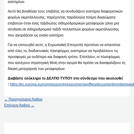
εισιτηρίων.
Αυτό θα βοηθήσει τους επιβάτες να συνδυάζουν εισιτήρια διαφορετικών
φορέων εκμετάλλευσης, παρέχοντας παράλληλα πλήρη δικαιώματα
επιβατών όταν ένας ταξιδιώτης σιδηροδρομικών μεταφορών χάνει μια
σύνδεση σε σιδηροδρομικό ταξίδι πολλαπλών φορέων εκμετάλλευσης
που αγοράζεται ως ενιαίο εισιτήριο.
Για να επιτευχθεί αυτό, η Ευρωπαϊκή Επιτροπή προτείνει να απαιτείται
από όλες τις διαδικτυακές πλατφόρμες εισιτηρίων να προβάλλουν τις
προσφορές με ουδέτερο και διαφανή τρόπο. Επιπλέον, οι πλατφόρμες
που κατέχουν στρατηγική θέση στην αγορά θα πρέπει να διασφαλίζουν τη
δίκαιη μεταχείριση των μεταφορέων.
Διαβάστε ολόκληρο το ΔΕΛΤΙΟ ΤΥΠΟΥ στο σύνδεσμο που ακολουθεί
:
https://ec.europa.eu/commission/presscorner/api/files/document/print/e
←
Προηγούμενο Άρθρο
Επόμενο Άρθρο
→