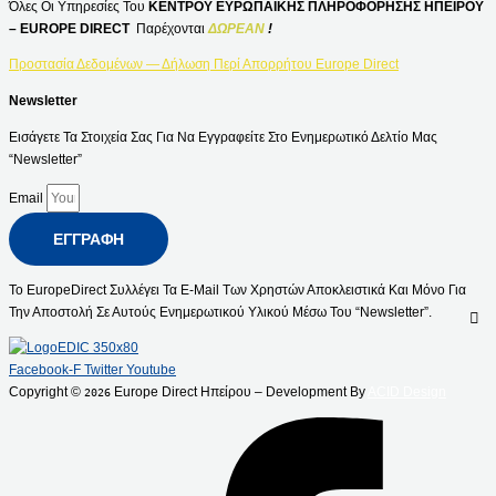
Όλες Οι Υπηρεσίες Του
ΚΕΝΤΡΟΥ ΕΥΡΩΠΑΪΚΗΣ ΠΛΗΡΟΦΟΡΗΣΗΣ ΗΠΕΙΡΟΥ
– EUROPE DIRECT
Παρέχονται
ΔΩΡΕΑΝ
!
Προστασία Δεδομένων — Δήλωση Περί Απορρήτου Europe Direct
Newsletter
Εισάγετε Τα Στοιχεία Σας Για Να Εγγραφείτε Στο Ενημερωτικό Δελτίο Μας
“Newsletter”
Email
ΕΓΓΡΑΦΉ
Το EuropeDirect Συλλέγει Τα E-Mail Των Χρηστών Αποκλειστικά Και Μόνο Για
Την Αποστολή Σε Αυτούς Ενημερωτικού Υλικού Μέσω Του “Newsletter”.
Facebook-F
Twitter
Youtube
Copyright ©
Europe Direct Ηπείρου – Development By
ACID Design
2026