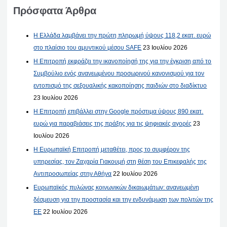
Πρόσφατα Άρθρα
Η Ελλάδα λαμβάνει την πρώτη πληρωμή ύψους 118,2 εκατ. ευρώ
στο πλαίσιο του αμυντικού μέσου SAFE
23 Ιουλίου 2026
Η Επιτροπή εκφράζει την ικανοποίησή της για την έγκριση από το
Συμβούλιο ενός ανανεωμένου προσωρινού κανονισμού για τον
εντοπισμό της σεξουαλικής κακοποίησης παιδιών στο διαδίκτυο
23 Ιουλίου 2026
Η Επιτροπή επιβάλλει στην Google πρόστιμα ύψους 890 εκατ.
ευρώ για παραβιάσεις της πράξης για τις ψηφιακές αγορές
23
Ιουλίου 2026
Η Ευρωπαϊκή Επιτροπή μεταθέτει, προς το συμφέρον της
υπηρεσίας, τον Ζαχαρία Γιακουμή στη θέση του Επικεφαλής της
Αντιπροσωπείας στην Αθήνα
22 Ιουλίου 2026
Ευρωπαϊκός πυλώνας κοινωνικών δικαιωμάτων: ανανεωμένη
δέσμευση για την προστασία και την ενδυνάμωση των πολιτών της
ΕΕ
22 Ιουλίου 2026