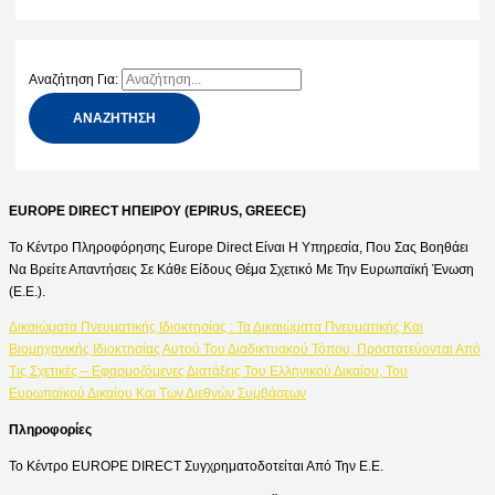
Αναζήτηση Για:
EUROPE DIRECT ΗΠΕΙΡΟΥ (EPIRUS, GREECE)
Το Κέντρο Πληροφόρησης Europe Direct Είναι Η Υπηρεσία, Που Σας Βοηθάει
Να Βρείτε Απαντήσεις Σε Κάθε Είδους Θέμα Σχετικό Με Την Ευρωπαϊκή Ένωση
(Ε.Ε.).
Δικαιώματα Πνευματικής Ιδιοκτησίας : Τα Δικαιώματα Πνευματικής Και
Βιομηχανικής Ιδιοκτησίας Αυτού Του Διαδικτυακού Τόπου, Προστατεύονται Από
Τις Σχετικές – Εφαρμοζόμενες Διατάξεις Του Ελληνικού Δικαίου, Του
Ευρωπαϊκού Δικαίου Και Των Διεθνών Συμβάσεων
Πληροφορίες
Το Κέντρο EUROPE DIRECT Συγχρηματοδοτείται Από Την Ε.Ε.